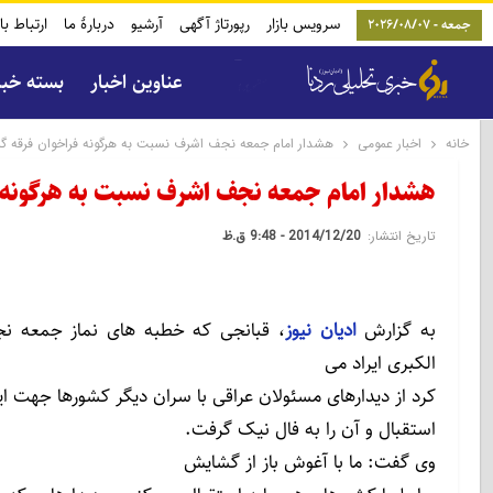
سرویس بازار
رپورتاژ آگهی
آرشیو
دربارۀ ما
ارتباط با
جمعه - 2026/08/07
عناوین اخبار
بسته خب
خانه
اخبار عمومی
هشدار امام جمعه نجف اشرف نسبت به هرگونه فراخوان فرقه گرای
هشدار امام جمعه نجف اشرف نسبت به هرگونه فراخ
تاریخ انتشار:
2014/12/20 - 9:48 ق.ظ
به گزارش
ادیان نیوز
، قبانجی که خطبه های نماز جمعه نج
الکبری ایراد می
کرد از دیدارهای مسئولان عراقی با سران دیگر کشورها جهت ا
استقبال و آن را به فال نیک گرفت.
وی گفت: ما با آغوش باز از گشایش