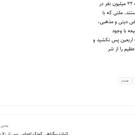
ر
تند. ملتی که با
یض دینی و مذهبی،
عه با وجود
 اربعین پس نکشید و
ظیم را از شر
هشدار
بعدی
اثبات بیگناهی کودک اعدامی پس از ۷۰ سال