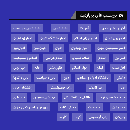
برچسب‌های پربازدید
آخرین اخبار ادیان
آمریکا
اخبار ادیان
اخبار ادیان و مذاهب
اخبار بین الملل
اخبار جهان اسلام
اخبار دانشگاه ادیان
اخبار زرتشتیان
اخبار مسیحیان جهان
اخبار یهودیان
ادیان
ادیان نیوز
ادیان‌نیوز
اسرائیل
اسلام
اسلام ستیزی
اسلام هراسی
اسلام و مسیحیت
اهل سنت
ایران
جهان اسلام
حقوق بشر
خانه
خبر دینی
داعش
دانشگاه ادیان و مذاهب
دین
دین و سیاست
دین و کرونا
ردنا
رهبر انقلاب
رژیم صهیونیستی
زرتشتیان ایران
سید ابوالحسن نواب
طالبان در افغانستان
عربستان سعودی
فلسطین
مسلمانان
مسیحیت
معرفی کتاب
مهم ترین اخبار دینی جهان
واتیکان
پاپ فرانسیس
کرونا
کلیسا