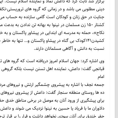
برگزار شد ثابت کرد که داعش نماد و نماینده اسلام نیست. 
دینی مطلوبی می باشد و در زمانی که گروه های تروریستی-تک
جنایت در حق زنان و کودکان است گامی سازنده به حساب می 
کشتار 150 زن مسلمان در نینوا به بهانه تن ندادن به بدعت موسوم به «جهاد
نکاح»، حمله به مدرسه ای ابتدایی در پیشاور پاکستان و به 
کشیدن141کودک بی گناه در پیشاو پاکستان و… تنها به خاطر بغض و کینه ای که
نسبت به دانش و آگاهی مسلمانان دارند.
وی اشاره کرد: جهان اسلام امروز دریافته است که گروه های تکف
قبانجی گفت: داعش، نماینده اهل تسنن نیست بلکه گروهی 
امام
جمعه نجف با اشاره به پیشروی چشمگیر ارتش و نیروهای مردم
ده ها روستای منطقه سنجار گفت: داعش از پیشروی نیروهای 
برای پیشگیری از ورود آنان به موصل در برخی مناطق خدق حف
دلاوران ما با فریاد یا حسین به نینوا نزدیک می شوند و داعش
حفر خندق برای آنان سودی نخواهد داشت و فرار را بر قرار ترج