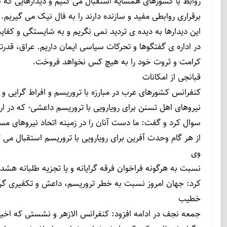
روابط با کشورهای همسایه استقبال می کنیم و دیدارهایی که
برقراری روابطی مفید و سازنده دارند را به فال نیک می گیریم. 
این دیدارها به دیده ی تردید نمی نگریم و به شایستگی و کفای
در اداره ی گفتگوها و تحرکات سیاسی ایمان داریم. عراق، قدرت
کرامت و ثروت خود را به هیچ کس نخواهد فروخت.
قبانجی از امکانات
کنفرانس کشورهای عرب در مبارزه با تروریسم و افراط گرایی و
نیروهای اهل تسنن برای رویارویی با تروریسم داعشی- که در ارب
سوال کرد و گفت: ما دست آنان را در زمینه اتحاد نیروهای مس
از هر گام وحدت آفرین برای رویارویی با تروریسم استقبال می 
وی
نسبت به هرگونه فراخوان فرقه گرایانه و یا تجزیه طلبانه هشدا
کرد: جهان امروز نسبت به خطر تروریسم، داعش و تکفیری گ
خطیب
جمعه نجف در ادامه افزود: کنفرانس الازهر و نشستی که اخی