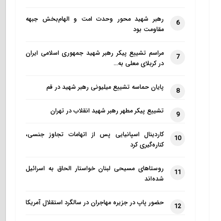
رهبر شهید محور وحدت امت و الهام‌بخش جبهه
6
مقاومت بود
مراسم تشییع پیکر رهبر شهید جمهوری اسلامی ایران
7
در کربلای معلی به…
پایان حماسه تشییع میلیونی رهبر شهید در قم
8
تشییع پیکر مطهر رهبر شهید انقلاب در تهران
9
کاردینال اسپانیایی پس از اتهامات تجاوز جنسی،
10
کناره‌گیری کرد
روستاهای مسیحی لبنان خواستار الحاق به اسرائیل
11
شده‌اند
حضور پاپ در جزیره مهاجران در سالگرد استقلال آمریکا
12