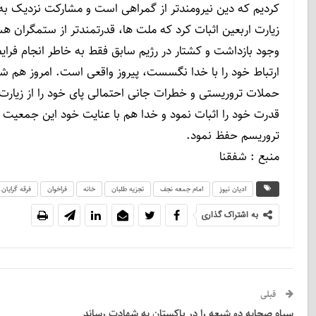
کردیم که دین نیرومندتر از گمراهی است و مشارکت نزدیک به 22 میلیون نفر د
زیارت اربعین اثبات کرد که ملت ها، قدرتمندتر از ستمگران هس
وجود بازداشت و کشتار در رژیم سابق فقط به خاطر انجام فرا
ارتباط خود را با خدا نگسست، پیروز واقعی است. امروز هم شی
حملات تروریستی و خطرات جانی احتمالی پای خود را از زیارت
قدرت خود را اثبات نمود و خدا هم با عنایت خود این جمعیت ع
تروریسم حفظ نمود.
منبع : شفقنا
ادیان نیوز
امام جمعه نجف
تجزیه طلبان
خانه
فراخوان
فرقه گرایان
به اشتراک گذاری
قبلی
سپاه صحابه دو شیعه را در پاکستان به شهادت رساند