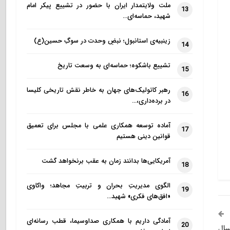
ملت ولایتمدار ایران با حضور در تشییع پیکر امام
13
شهید، حماسه‌ای…
زینبیه‌ی استانبول؛ نبضِ وحدت در سوگِ حسین(ع)
14
تشییع باشکوه؛ حماسه‌ای به وسعت تاریخ
15
رهبر کاتولیک‌های جهان به خاطر نقش تاریخی کلیسا
16
در برده‌داری،…
آماده توسعه همکاری علمی با مجلس برای تعمیق
17
قوانین دینی هستیم
آمریکایی‌ها بدانند زمان به عقب برنخواهد گشت
18
الگوی مدیریتِ بحران و تربیتِ مجاهد؛ واکاوی
19
«افق‌های فکری» شهید…
آمادگی داریم با همکاری صداوسیما، قطب رسانه‌ای
20