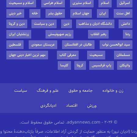
اسرائیل
اسلام
اسلام ستیزی
اسلام هراسی
اسلام و مسیحیت
اهل سنت
ایران
جهان اسلام
حقوق بشر
خانه
خبر دینی
داعش
دانشگاه ادیان و مذاهب
دین
دین و سیاست
دین و کرونا
ردنا
رهبر انقلاب
رژیم صهیونیستی
زرتشتیان ایران
سید ابوالحسن نواب
طالبان در افغانستان
عربستان سعودی
فلسطین
مسلمانان
مسیحیت
معرفی کتاب
مهم ترین اخبار دینی جهان
واتیکان
پاپ فرانسیس
کرونا
کلیسا
زن و خانواده
جامعه و حقوق
علم و فرهنگ
سیاست
ورزش
اقتصاد
ادیانگردی
© 2026 - adyannews.com. تمامی حقوق محفوظ است.
ردنا (ادیان نیوز) به منظور حمایت از گردش آزاد اطلاعات، صرفاً بازتاب‌دهندهٔ محتوا و