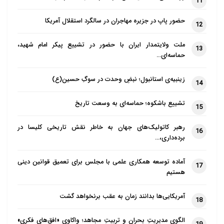
11
حضور پاپ در جزیره مهاجران در سالگرد استقلال آمریکا
12
ملت ولایتمدار ایران با حضور در تشییع پیکر امام شهید،
13
حماسه‌ای…
زینبیه‌ی استانبول؛ نبضِ وحدت در سوگِ حسین(ع)
14
تشییع باشکوه؛ حماسه‌ای به وسعت تاریخ
15
رهبر کاتولیک‌های جهان به خاطر نقش تاریخی کلیسا در
16
برده‌داری،…
آماده توسعه همکاری علمی با مجلس برای تعمیق قوانین دینی
17
هستیم
آمریکایی‌ها بدانند زمان به عقب برنخواهد گشت
18
الگوی مدیریتِ بحران و تربیتِ مجاهد؛ واکاوی «افق‌های فکری»