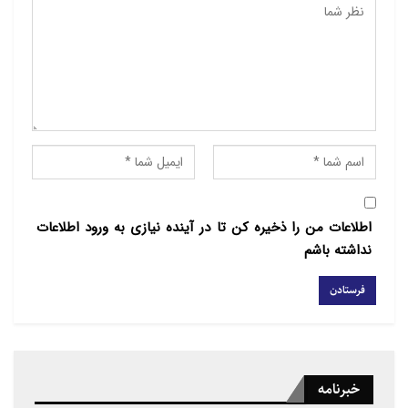
مسجدی به بیان برخی از جنبه‌های مدیریتی و
کارشناسی عملیاتی شهید تقوی‌فر پرداخت و گفت: شهید
تقوی‌فر سرتیپ سپاه
پاسداران انقلاب اسلامی در سازماندهی، آموزش، تشکیل
یگان‌های عملیاتی و
تشکیل کتائب از مجاهدان عراق در دوران دفاع مقدس بود
و در مقابله با داعش
که با فتوای آیت‌الله سیستانی صورت گرفت و جوانان
شیعه عراقی به سوی
اطلاعات من را ذخیره کن تا در آینده نیازی به ورود اطلاعات
نداشته باشم
جبهه‌ها آمدند نقش بسیار برجسته داشت.همچنین
شناخت خوبی میان عراقی‌ها و
سردار تقوی حاکم بود و او را مانند فرمانده خود دوست
داشتند.
وی
خبرنامه
اظهار کرد:کارگاه‌ها و عملیات انتحاری در کربلا و کاظمین از