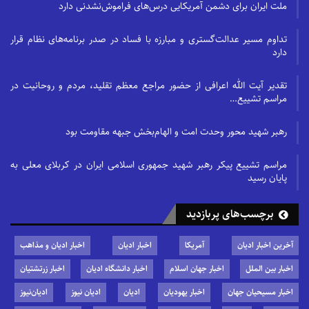
ملت ایران برای دشمن آمریکایی درس‌های فراموش‌نشدنی دارد
تداوم مسیر عدالت‌گستری و مبارزه با فساد در صدر برنامه‌های نظام قرار
دارد
تقدیر آیت الله اعرافی از حضور مراجع معظم تقلید، مردم و روحانیت در
مراسم تشییع…
رهبر شهید محور وحدت امت و الهام‌بخش جبهه مقاومت بود
مراسم تشییع پیکر رهبر شهید جمهوری اسلامی ایران در کربلای معلی به
پایان رسید
برچسب‌های پربازدید
آخرین اخبار ادیان
آمریکا
اخبار ادیان
اخبار ادیان و مذاهب
اخبار بین الملل
اخبار جهان اسلام
اخبار دانشگاه ادیان
اخبار زرتشتیان
اخبار مسیحیان جهان
اخبار یهودیان
ادیان
ادیان نیوز
ادیان‌نیوز