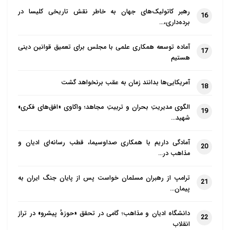
رهبر کاتولیک‌های جهان به خاطر نقش تاریخی کلیسا در
16
برده‌داری،…
آماده توسعه همکاری علمی با مجلس برای تعمیق قوانین دینی
17
هستیم
آمریکایی‌ها بدانند زمان به عقب برنخواهد گشت
18
الگوی مدیریتِ بحران و تربیتِ مجاهد؛ واکاوی «افق‌های فکری»
19
شهید…
آمادگی داریم با همکاری صداوسیما، قطب رسانه‌ای ادیان و
20
مذاهب در…
ترامپ از رهبران مسلمان خواست پس از پایان جنگ ایران به
21
پیمان…
دانشگاه ادیان و مذاهب؛ گامی در تحقق «حوزهٔ پیشرو» در تراز
22
انقلاب