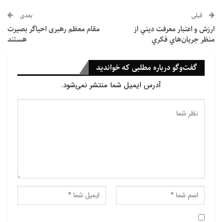
دوم در پی بررسی دیدگاه وی پیرامون مشروعیت یا عدم
قبلی
بعدی
مشروعیت خلافت اموی با تاکید بر شخص معاویه است.
ارزش و اعتبار معرفت ديني از
مقام معظم رهبری احیاگر بصیرت
منظر جريان‌هاي فکري
هستند
کلیدواژه :
طه حسین؛ حضرت علی علیه السلام؛ خلافت
اموی؛ معاویه؛ مشروعیت
گفت‌وگو درباره مطلبی که خواندید
دیدگاه طه حسین پیرامون مشروعیت خلافت اموی
آدرس ایمیل شما منتشر نمی‌شود.