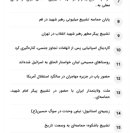
7
معلی به…
پایان حماسه تشییع میلیونی رهبر شهید در قم
8
تشییع پیکر مطهر رهبر شهید انقلاب در تهران
9
کاردینال اسپانیایی پس از اتهامات تجاوز جنسی، کناره‌گیری کرد
10
روستاهای مسیحی لبنان خواستار الحاق به اسرائیل شده‌اند
11
حضور پاپ در جزیره مهاجران در سالگرد استقلال آمریکا
12
ملت ولایتمدار ایران با حضور در تشییع پیکر امام شهید،
13
حماسه‌ای…
زینبیه‌ی استانبول؛ نبضِ وحدت در سوگِ حسین(ع)
14
تشییع باشکوه؛ حماسه‌ای به وسعت تاریخ
15