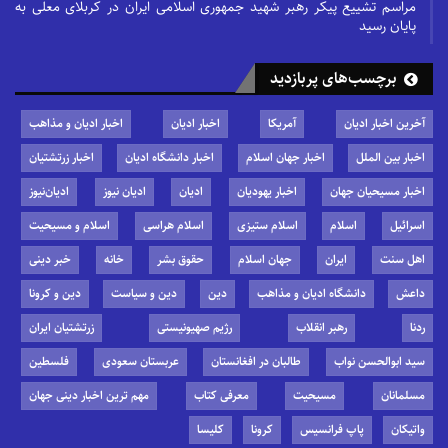
مراسم تشییع پیکر رهبر شهید جمهوری اسلامی ایران در کربلای معلی به
پایان رسید
برچسب‌های پربازدید
آخرین اخبار ادیان
آمریکا
اخبار ادیان
اخبار ادیان و مذاهب
اخبار بین الملل
اخبار جهان اسلام
اخبار دانشگاه ادیان
اخبار زرتشتیان
اخبار مسیحیان جهان
اخبار یهودیان
ادیان
ادیان نیوز
ادیان‌نیوز
اسرائیل
اسلام
اسلام ستیزی
اسلام هراسی
اسلام و مسیحیت
اهل سنت
ایران
جهان اسلام
حقوق بشر
خانه
خبر دینی
داعش
دانشگاه ادیان و مذاهب
دین
دین و سیاست
دین و کرونا
ردنا
رهبر انقلاب
رژیم صهیونیستی
زرتشتیان ایران
سید ابوالحسن نواب
طالبان در افغانستان
عربستان سعودی
فلسطین
مسلمانان
مسیحیت
معرفی کتاب
مهم ترین اخبار دینی جهان
واتیکان
پاپ فرانسیس
کرونا
کلیسا