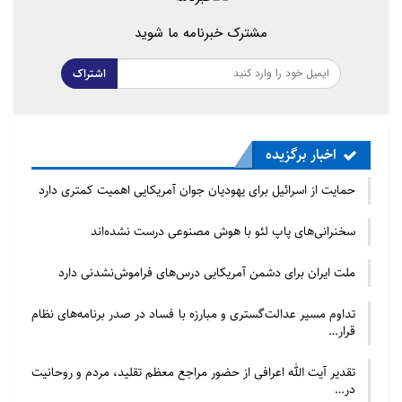
حمله روز پنج‌شنبه در محل مسجد شهر اوپسالا حاضر
مشترک خبرنامه ما شوید
شدند و مطالب در حمایت از
اشتراک
جامعه مسلمان سوئد به یادگار گذاشتند.
مسلمانان و غیرمسلمانان این شهر با نوشتن
مطالبی که در قلب‌های کوچک و رنگارنگی تعبیه شده بود
اخبار برگزیده
آن‌ها را بر روی درب‌ و
حمایت از اسرائیل برای یهودیان جوان آمریکایی اهمیت کمتری دارد
دیوار مسجد چسباندند.
سخنرانی‌های پاپ لئو با هوش مصنوعی درست نشده‌اند
ملت ایران برای دشمن آمریکایی درس‌های فراموش‌نشدنی دارد
تداوم مسیر عدالت‌گستری و مبارزه با فساد در صدر برنامه‌های نظام
قرار…
تقدیر آیت الله اعرافی از حضور مراجع معظم تقلید، مردم و روحانیت
در…