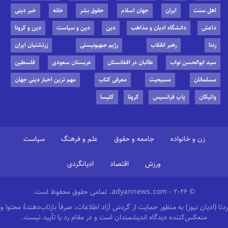
اهل سنت
ایران
جهان اسلام
حقوق بشر
خانه
خبر دینی
داعش
دانشگاه ادیان و مذاهب
دین
دین و سیاست
دین و کرونا
ردنا
رهبر انقلاب
رژیم صهیونیستی
زرتشتیان ایران
سید ابوالحسن نواب
طالبان در افغانستان
عربستان سعودی
فلسطین
مسلمانان
مسیحیت
معرفی کتاب
مهم ترین اخبار دینی جهان
واتیکان
پاپ فرانسیس
کرونا
کلیسا
زن و خانواده
جامعه و حقوق
علم و فرهنگ
سیاست
ورزش
اقتصاد
ادیانگردی
© 2026 - adyannews.com. تمامی حقوق محفوظ است.
ردنا (ادیان نیوز) به منظور حمایت از گردش آزاد اطلاعات، صرفاً بازتاب‌دهندهٔ محتوا و
منعکس‌کننده دیدگاه اندیشمندان است و در مقام رد یا تأیید نیست.