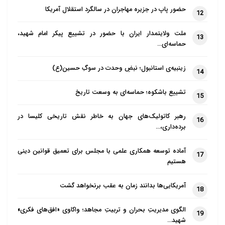
حضور پاپ در جزیره مهاجران در سالگرد استقلال آمریکا
12
ملت ولایتمدار ایران با حضور در تشییع پیکر امام شهید،
13
حماسه‌ای…
زینبیه‌ی استانبول؛ نبضِ وحدت در سوگِ حسین(ع)
14
تشییع باشکوه؛ حماسه‌ای به وسعت تاریخ
15
رهبر کاتولیک‌های جهان به خاطر نقش تاریخی کلیسا در
16
برده‌داری،…
آماده توسعه همکاری علمی با مجلس برای تعمیق قوانین دینی
17
هستیم
آمریکایی‌ها بدانند زمان به عقب برنخواهد گشت
18
الگوی مدیریتِ بحران و تربیتِ مجاهد؛ واکاوی «افق‌های فکری»
19
شهید…