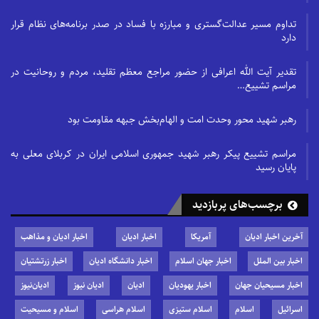
تداوم مسیر عدالت‌گستری و مبارزه با فساد در صدر برنامه‌های نظام قرار
دارد
تقدیر آیت الله اعرافی از حضور مراجع معظم تقلید، مردم و روحانیت در
مراسم تشییع…
رهبر شهید محور وحدت امت و الهام‌بخش جبهه مقاومت بود
مراسم تشییع پیکر رهبر شهید جمهوری اسلامی ایران در کربلای معلی به
پایان رسید
برچسب‌های پربازدید
آخرین اخبار ادیان
آمریکا
اخبار ادیان
اخبار ادیان و مذاهب
اخبار بین الملل
اخبار جهان اسلام
اخبار دانشگاه ادیان
اخبار زرتشتیان
اخبار مسیحیان جهان
اخبار یهودیان
ادیان
ادیان نیوز
ادیان‌نیوز
اسرائیل
اسلام
اسلام ستیزی
اسلام هراسی
اسلام و مسیحیت