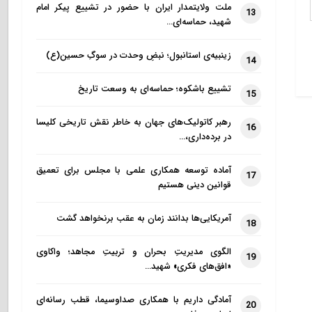
ملت ولایتمدار ایران با حضور در تشییع پیکر امام
13
شهید، حماسه‌ای…
زینبیه‌ی استانبول؛ نبضِ وحدت در سوگِ حسین(ع)
14
تشییع باشکوه؛ حماسه‌ای به وسعت تاریخ
15
رهبر کاتولیک‌های جهان به خاطر نقش تاریخی کلیسا
16
در برده‌داری،…
آماده توسعه همکاری علمی با مجلس برای تعمیق
17
قوانین دینی هستیم
آمریکایی‌ها بدانند زمان به عقب برنخواهد گشت
18
الگوی مدیریتِ بحران و تربیتِ مجاهد؛ واکاوی
19
«افق‌های فکری» شهید…
آمادگی داریم با همکاری صداوسیما، قطب رسانه‌ای
20