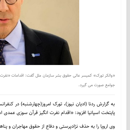
«والکر تورک» کمیسر عالی حقوق بشر سازمان ملل گفت: اقدامات «نفرت ان
جوامع صورت می گیرد.
به گزارش ردنا (ادیان نیوز)، تورک امروز(چهارشنبه) در کنفر
پایتخت اسپانیا افزود: «اقدام نفرت انگیز قرآن سوزی عمدی 
وی اروپا را به حذف نژادپرستی و دفاع از حقوق مهاجران و پناه