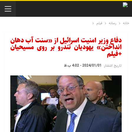
خانه
رسانه
فیلم
دفاع وزیر امنیت اسرائیل از «سنت آب دهان
انداختن» یهودیان تندرو بر روی مسیحیان
+فیلم
تاریخ انتشار:
2024/01/01 - 4:02 ب.ظ