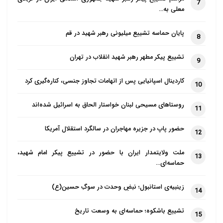
7
معلی به…
پایان حماسه تشییع میلیونی رهبر شهید در قم
8
تشییع پیکر مطهر رهبر شهید انقلاب در تهران
9
کاردینال اسپانیایی پس از اتهامات تجاوز جنسی، کناره‌گیری کرد
10
روستاهای مسیحی لبنان خواستار الحاق به اسرائیل شده‌اند
11
حضور پاپ در جزیره مهاجران در سالگرد استقلال آمریکا
12
ملت ولایتمدار ایران با حضور در تشییع پیکر امام شهید،
13
حماسه‌ای…
زینبیه‌ی استانبول؛ نبضِ وحدت در سوگِ حسین(ع)
14
تشییع باشکوه؛ حماسه‌ای به وسعت تاریخ
15