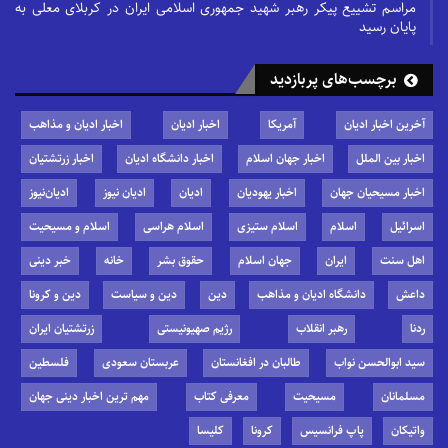
مراسم تشییع پیکر رهبر شهید جمهوری اسلامی ایران در کربلای معلی به
پایان رسید
برچسب‌های پربازدید
آخرین اخبار ادیان
آمریکا
اخبار ادیان
اخبار ادیان و مذاهب
اخبار بین الملل
اخبار جهان اسلام
اخبار دانشگاه ادیان
اخبار زرتشتیان
اخبار مسیحیان جهان
اخبار یهودیان
ادیان
ادیان نیوز
ادیان‌نیوز
اسرائیل
اسلام
اسلام ستیزی
اسلام هراسی
اسلام و مسیحیت
اهل سنت
ایران
جهان اسلام
حقوق بشر
خانه
خبر دینی
داعش
دانشگاه ادیان و مذاهب
دین
دین و سیاست
دین و کرونا
ردنا
رهبر انقلاب
رژیم صهیونیستی
زرتشتیان ایران
سید ابوالحسن نواب
طالبان در افغانستان
عربستان سعودی
فلسطین
مسلمانان
مسیحیت
معرفی کتاب
مهم ترین اخبار دینی جهان
واتیکان
پاپ فرانسیس
کرونا
کلیسا