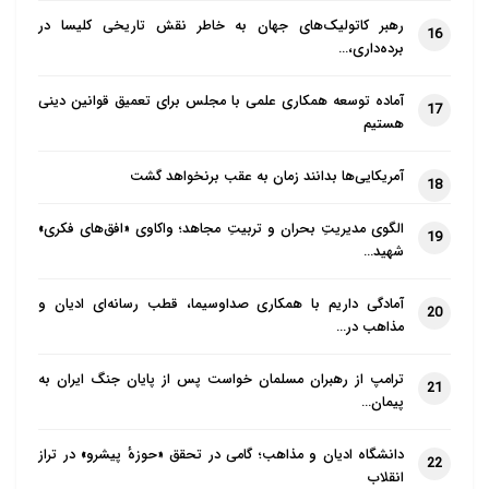
رهبر کاتولیک‌های جهان به خاطر نقش تاریخی کلیسا در
16
برده‌داری،…
آماده توسعه همکاری علمی با مجلس برای تعمیق قوانین دینی
17
هستیم
آمریکایی‌ها بدانند زمان به عقب برنخواهد گشت
18
الگوی مدیریتِ بحران و تربیتِ مجاهد؛ واکاوی «افق‌های فکری»
19
شهید…
آمادگی داریم با همکاری صداوسیما، قطب رسانه‌ای ادیان و
20
مذاهب در…
ترامپ از رهبران مسلمان خواست پس از پایان جنگ ایران به
21
پیمان…
دانشگاه ادیان و مذاهب؛ گامی در تحقق «حوزهٔ پیشرو» در تراز
22
انقلاب