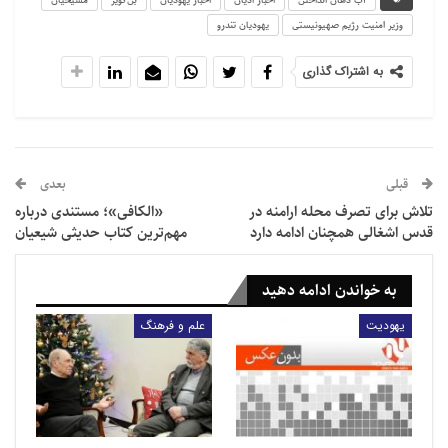
آب دهان انداختن
اخبار ادیان
اخبار یهودیان
بن‌گویر
مسیحیان
وزیر امنیت رژیم صهیونیستی
یهودیان تندرو
شما…
به اشتراک گذاری
نمایشگر
ویدیو
قبلی
بعدی
تلاش برای تصرف محله ارامنه در
«الکافی»؛ مستندی درباره
قدس اشغالی همچنان ادامه دارد
مهم‌ترین کتاب حدیثی شیعیان
00:32
00:00
به خواندن ادامه دهید
یهودیت
علم و فرهنگ