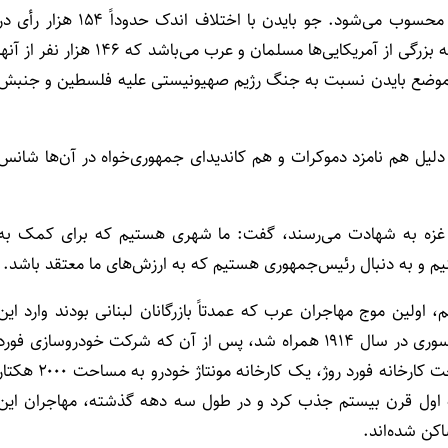
ایالت میشیگان جزء ایالت‌های تعیین‌کننده و چرخشی آمریکا محسوب می‌شود. جو بایدن با اختلاف اندک حدوداً ۱۵۴ هزار رأ
سال ۲۰۲۰ در این ایالت پیروز شد. این ایالت محل زندگی جامعه بزرگی از آمریکایی‌ها مسلمان و عرب می‌باشد که ۱۴۶ هزار نفر از آ
از آنها با موضع بایدن نسبت به جنگ رژیم صهیونیستی علیه فلسطین و جنبش
یل هم نامزد دموکرات و هم کاندیدای جمهوری‌خواه در آن‌ها شانس
نوار غزه به شهادت می‌رسند، گفت: ما شهری هستیم که برای کمک به
نیم و به دنبال رئیس‌جمهوری هستیم که به ارزش‌های ما معتقد باشد.
ولین موج مهاجران عرب که عمدتاً بازرگانان لبنانی بودند وارد این
منطقه شدند. این موج با هجوم مهاجران فلسطینی، یمنی و سوری در سال ۱۹۱۴ همراه شد، پس از آن که شرکت خودروسازی فور
دستمزد کارگران را دو برابر کرد و به ۵ دلار در روز رساند. ساخت کارخانه فورد روژ، یک کارخانه مونتاژ خودرو به مساحت ۰۰
یمه اول قرن بیستم جذب کرد و در طول سه دهه گذشته، مهاجران این
کن شده‌اند.