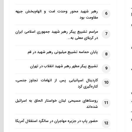
ی در
رهبر شهید محور وحدت امت و الهام‌بخش جبهه
6
نها
مقاومت بود
مراسم تشییع پیکر رهبر شهید جمهوری اسلامی ایران
7
در کربلای معلی به…
پایان حماسه تشییع میلیونی رهبر شهید در قم
8
تشییع پیکر مطهر رهبر شهید انقلاب در تهران
9
کاردینال اسپانیایی پس از اتهامات تجاوز جنسی،
10
کناره‌گیری کرد
د
روستاهای مسیحی لبنان خواستار الحاق به اسرائیل
11
شده‌اند
۲۰ هکتار
حضور پاپ در جزیره مهاجران در سالگرد استقلال آمریکا
12