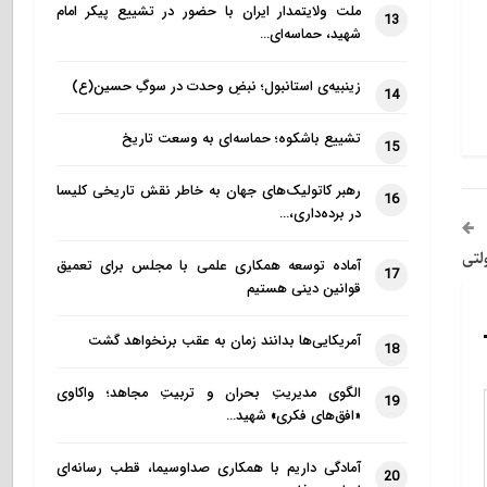
ملت ولایتمدار ایران با حضور در تشییع پیکر امام
13
شهید، حماسه‌ای…
زینبیه‌ی استانبول؛ نبضِ وحدت در سوگِ حسین(ع)
14
تشییع باشکوه؛ حماسه‌ای به وسعت تاریخ
15
رهبر کاتولیک‌های جهان به خاطر نقش تاریخی کلیسا
16
در برده‌داری،…
لتی
آماده توسعه همکاری علمی با مجلس برای تعمیق
17
قوانین دینی هستیم
آمریکایی‌ها بدانند زمان به عقب برنخواهد گشت
18
الگوی مدیریتِ بحران و تربیتِ مجاهد؛ واکاوی
19
«افق‌های فکری» شهید…
آمادگی داریم با همکاری صداوسیما، قطب رسانه‌ای
20