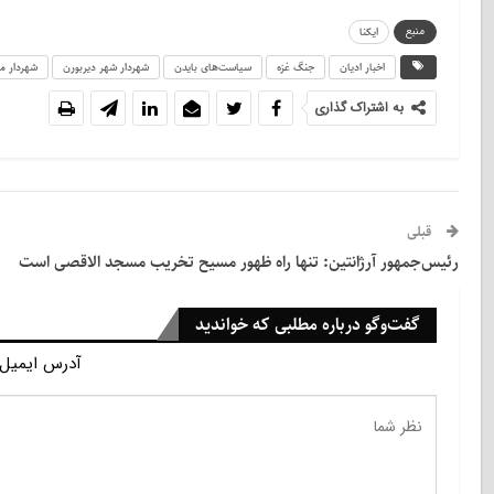
منبع
ایکنا
اخبار ادیان
جنگ غزه
سیاست‌های بایدن
شهردار شهر دیربورن
شهردار م
به اشتراک گذاری
قبلی
رئیس‌جمهور آرژانتین: تنها راه ظهور مسیح تخریب مسجد الاقصی است
گفت‌وگو درباره مطلبی که خواندید
آدرس ایمیل 