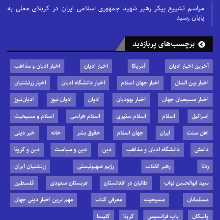
مراسم تشییع پیکر رهبر شهید جمهوری اسلامی ایران در کربلای معلی به
پایان رسید
برچسب‌های پربازدید
آخرین اخبار ادیان
آمریکا
اخبار ادیان
اخبار ادیان و مذاهب
اخبار بین الملل
اخبار جهان اسلام
اخبار دانشگاه ادیان
اخبار زرتشتیان
اخبار مسیحیان جهان
اخبار یهودیان
ادیان
ادیان نیوز
ادیان‌نیوز
اسرائیل
اسلام
اسلام ستیزی
اسلام هراسی
اسلام و مسیحیت
اهل سنت
ایران
جهان اسلام
حقوق بشر
خانه
خبر دینی
داعش
دانشگاه ادیان و مذاهب
دین
دین و سیاست
دین و کرونا
ردنا
رهبر انقلاب
رژیم صهیونیستی
زرتشتیان ایران
سید ابوالحسن نواب
طالبان در افغانستان
عربستان سعودی
فلسطین
مسلمانان
مسیحیت
معرفی کتاب
مهم ترین اخبار دینی جهان
واتیکان
پاپ فرانسیس
کرونا
کلیسا