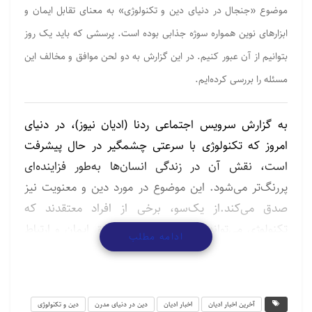
موضوع «جنجال در دنیای دین و تکنولوژی» به معنای تقابل ایمان و
ابزارهای نوین همواره سوژه جذابی بوده است. پرسشی که باید یک روز
بتوانیم از آن عبور کنیم. در این گزارش به دو لحن موافق و مخالف این
مسئله را بررسی کرده‌ایم.
به گزارش سرویس اجتماعی ردنا (ادیان نیوز)، در دنیای
امروز که تکنولوژی با سرعتی چشمگیر در حال پیشرفت
است، نقش آن در زندگی انسان‌ها به‌طور فزاینده‌ای
پررنگ‌تر می‌شود. این موضوع در مورد دین و معنویت نیز
صدق می‌کند.از یک‌سو، برخی از افراد معتقدند که
تکنولوژی می‌تواند ابزار مفیدی برای تعمیق ایمان و ارتباط
ادامه مطلب
باخدا باشد. آن‌ها از ابزارهای مختلفی مانند برنامه‌های
مذهبی، جوامع آنلاین و منابع آموزشی برای یادگیری بیشتر
در مورد دین و به اشتراک گذاشتن ایمان خود با دیگران
آخرین اخبار ادیان
اخبار ادیان
دین در دنیای مدرن
دین و تکنولوژی