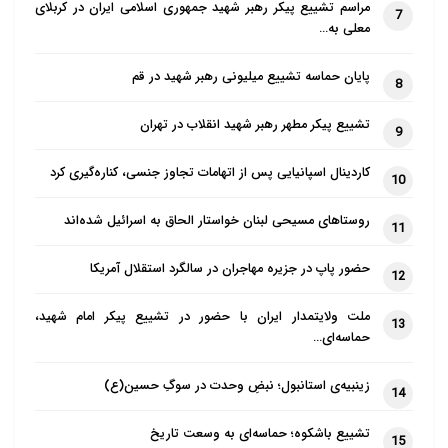
مراسم تشییع پیکر رهبر شهید جمهوری اسلامی ایران در کربلای
7
فرد با دین و تکنولوژی منحصربه‌فرد است. ضمن اینکه،
معلی به…
عوامل متعددی می‌توانند بر رابطه بین دین و تکنولوژی تأثیر
پایان حماسه تشییع میلیونی رهبر شهید در قم
بگذارند، ازجمله:
8
تشییع پیکر مطهر رهبر شهید انقلاب در تهران
نوع دین و مذهب
9
نحوه استفاده از تکنولوژی
کاردینال اسپانیایی پس از اتهامات تجاوز جنسی، کناره‌گیری کرد
10
ارزش‌ها و باورهای فردی
زمینه فرهنگی و اجتماعی
روستاهای مسیحی لبنان خواستار الحاق به اسرائیل شده‌اند
11
بنابراین، نمی‌توان با قاطعیت گفت که تکنولوژی دین را از
حضور پاپ در جزیره مهاجران در سالگرد استقلال آمریکا
12
بین می‌برد یا خیر. همان‌طور که مشاهده کردید این موضوع
ملت ولایتمدار ایران با حضور در تشییع پیکر امام شهید،
پیچیده‌ای است که به عوامل مختلفی بستگی دارد.
13
حماسه‌ای…
ادامه دارد…
زینبیه‌ی استانبول؛ نبضِ وحدت در سوگِ حسین(ع)
14
گردآوری: تحریریه ادیان نیوز
تشییع باشکوه؛ حماسه‌ای به وسعت تاریخ
15