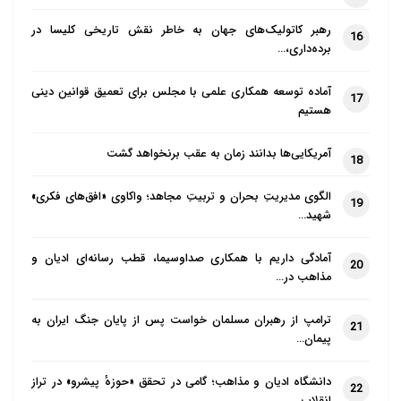
رهبر کاتولیک‌های جهان به خاطر نقش تاریخی کلیسا در
16
برده‌داری،…
آماده توسعه همکاری علمی با مجلس برای تعمیق قوانین دینی
17
هستیم
آمریکایی‌ها بدانند زمان به عقب برنخواهد گشت
18
الگوی مدیریتِ بحران و تربیتِ مجاهد؛ واکاوی «افق‌های فکری»
19
شهید…
آمادگی داریم با همکاری صداوسیما، قطب رسانه‌ای ادیان و
20
مذاهب در…
ترامپ از رهبران مسلمان خواست پس از پایان جنگ ایران به
21
پیمان…
دانشگاه ادیان و مذاهب؛ گامی در تحقق «حوزهٔ پیشرو» در تراز
22
انقلاب