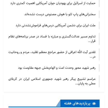
مانند شبکه‌های اجتماعی و پورنو گرافی می‌تواند به
حمایت از اسرائیل برای یهودیان جوان آمریکایی اهمیت کمتری دارد
تضعیف ایمان، ترویج بی‌بندوباری و از بین رفتن
سخنرانی‌های پاپ لئو با هوش مصنوعی درست نشده‌اند
ارزش‌های اخلاقی در جامعه منجر شود.
تکنولوژی انسان را به‌جای خدا در مرکز زندگی قرار
ملت ایران برای دشمن آمریکایی درس‌های فراموش‌نشدنی دارد
می‌دهد
:
وابستگی بیش‌ازحد به ابزارهای الکترونیکی
تداوم مسیر عدالت‌گستری و مبارزه با فساد در صدر برنامه‌های نظام
و تمرکز بر دنیای مجازی می‌تواند انسان را از هدف
قرار…
اصلی زندگی که عبادت و بندگی خداوند است دور
تقدیر آیت الله اعرافی از حضور مراجع معظم تقلید، مردم و روحانیت
کند.
در…
ازنظر این افراد، تکنولوژی نه‌تنها دین را از بین نمی‌برد،
رهبر شهید محور وحدت امت و الهام‌بخش جبهه مقاومت بود
بلکه می‌تواند آن را تضعیف کند و انسان را از مسیر درست
منحرف کند.
مراسم تشییع پیکر رهبر شهید جمهوری اسلامی ایران در کربلای
معلی به پایان…
با توجه به اینکه تحقیقات و پژوهش‌های فراوانی در این
زمینه صورت گرفته؛ اما نتایج مختلفی از دل آن بیرون آمده
پربازدید‌های هفته
است. بااینکه استفاده از اینترنت با افزایش ایمان و