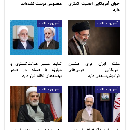
جوان آمریکایی اهمیت کمتری
مصنوعی درست نشده‌اند
دارد
در همین حال هفته گذشته چندین گروه از ستیزه جویان
به مسیحیان و یهودیان داغستان حمله کرده و بیش از ۲۰
آخرین مطالب
آخرین مطالب
نفر – از جمله ۱۲ افسر پلیس – را کشتند و ۴۰ نفر دیگر را
در منطقه دربنت و پایتخت منطقه ماخاچکالا زخمی کردند.
پس از حمله، فرماندار منطقه خواستار ممنوعیت نقاب
شد، با این استدلال که چنین لباسی یک خطر امنیتی
غیرقابل اجتناب است.
ملت ایران برای دشمن
تداوم مسیر عدالت‌گستری و
آمریکایی درس‌های
مبارزه با فساد در صدر
فراموش‌نشدنی دارد
برنامه‌های نظام قرار دارد
آخرین مطالب
آخرین مطالب