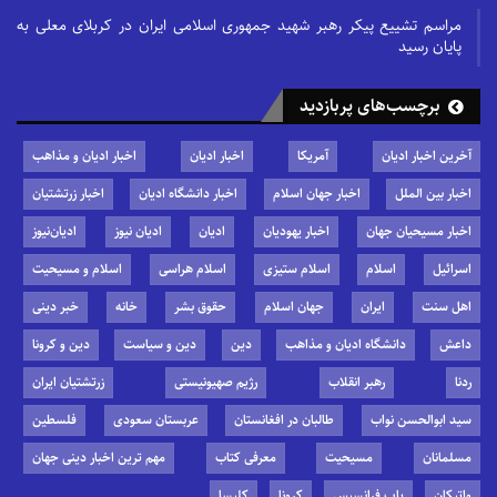
مراسم تشییع پیکر رهبر شهید جمهوری اسلامی ایران در کربلای معلی به
پایان رسید
برچسب‌های پربازدید
آخرین اخبار ادیان
آمریکا
اخبار ادیان
اخبار ادیان و مذاهب
اخبار بین الملل
اخبار جهان اسلام
اخبار دانشگاه ادیان
اخبار زرتشتیان
اخبار مسیحیان جهان
اخبار یهودیان
ادیان
ادیان نیوز
ادیان‌نیوز
اسرائیل
اسلام
اسلام ستیزی
اسلام هراسی
اسلام و مسیحیت
اهل سنت
ایران
جهان اسلام
حقوق بشر
خانه
خبر دینی
داعش
دانشگاه ادیان و مذاهب
دین
دین و سیاست
دین و کرونا
ردنا
رهبر انقلاب
رژیم صهیونیستی
زرتشتیان ایران
سید ابوالحسن نواب
طالبان در افغانستان
عربستان سعودی
فلسطین
مسلمانان
مسیحیت
معرفی کتاب
مهم ترین اخبار دینی جهان
واتیکان
پاپ فرانسیس
کرونا
کلیسا