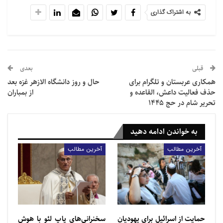
به اشتراک گذاری
مطالب مرتبط
تاجیکستان در اقدامی عجیب حجاب را ممنوع کرد |
حجاب در…
قبلی
بعدی
همکاری عربستان و تلگرام برای
حال و روز دانشگاه الازهر غزه بعد
دین اسلام مدافع‌ اصلی حقوق زنان است
حذف فعالیت داعش، القاعده و
از بمباران
تحریر شام در حج ۱۴۴۵
این درحالی است که والری فادیف، رئیس شورای حقوق
به خواندن ادامه دهید
بشر روسیه، در ماه مه با اشاره به نیاز به سرکوب شبه
آخرین مطالب
آخرین مطالب
نظامیان تکفیری پس از حمله به تالار شهر کروکوس که
منجر به کشته شدن بیش از ۱۴۰ نفر شد، ممنوعیت نقاب
را پیشنهاد کرده بود اما ایلدار علیاتدینوف، مفتی ارشد
مسکو، با این اقدام مخالفت کرد و دولت نیز در کنار او قرار
گرفت.
حمایت از اسرائیل برای یهودیان
سخنرانی‌های پاپ لئو با هوش