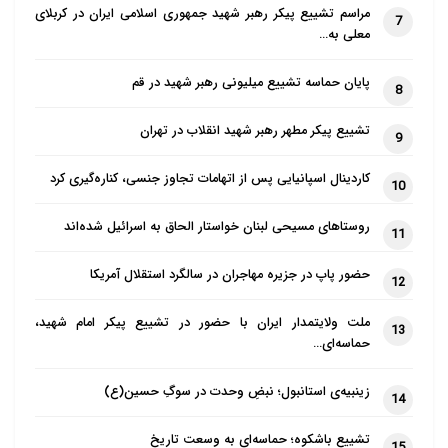
مراسم تشییع پیکر رهبر شهید جمهوری اسلامی ایران در کربلای
7
معلی به…
پایان حماسه تشییع میلیونی رهبر شهید در قم
8
تشییع پیکر مطهر رهبر شهید انقلاب در تهران
9
کاردینال اسپانیایی پس از اتهامات تجاوز جنسی، کناره‌گیری کرد
10
روستاهای مسیحی لبنان خواستار الحاق به اسرائیل شده‌اند
11
حضور پاپ در جزیره مهاجران در سالگرد استقلال آمریکا
12
ملت ولایتمدار ایران با حضور در تشییع پیکر امام شهید،
13
حماسه‌ای…
زینبیه‌ی استانبول؛ نبضِ وحدت در سوگِ حسین(ع)
14
تشییع باشکوه؛ حماسه‌ای به وسعت تاریخ
15