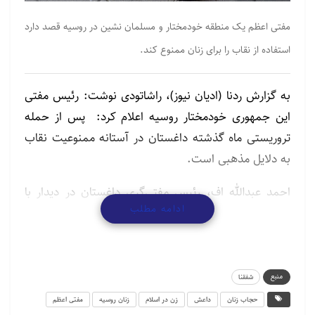
مفتی اعظم یک منطقه خودمختار و مسلمان نشین در روسیه قصد دارد
استفاده از نقاب را برای زنان ممنوع کند.
به گزارش ردنا (ادیان نیوز)، راشاتودی نوشت: رئیس مفتی
این جمهوری خودمختار روسیه اعلام کرد: پس از حمله
تروریستی ماه گذشته داغستان در آستانه ممنوعیت نقاب
به دلایل مذهبی است.
احمد عبدالله اف، رئیس مفتی‌گری داغستان در دیدار با
ادامه مطلب
سرگئی ملیکوف، رئیس منطقه گفت: «مفتی داغستان به
زودی فتوایی مبنی بر تحریم نقاب صادر خواهد کرد».
عبدالله اف اذعان کرد که بسیاری از مسلمانان روسیه
ممکن است با تصمیم او مخالف باشند، اما گفت که او
منبع
شفقنا
چندان به نظر آنها اهمیت نمی دهد.
حجاب زنان
داعش
زن در اسلام
زنان روسیه
مفتی اعظم