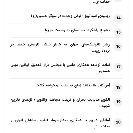
حماسه‌ای…
زینبیه‌ی استانبول؛ نبضِ وحدت در سوگِ حسین(ع)
14
تشییع باشکوه؛ حماسه‌ای به وسعت تاریخ
15
رهبر کاتولیک‌های جهان به خاطر نقش تاریخی کلیسا در
16
برده‌داری،…
آماده توسعه همکاری علمی با مجلس برای تعمیق قوانین دینی
17
هستیم
آمریکایی‌ها بدانند زمان به عقب برنخواهد گشت
18
الگوی مدیریتِ بحران و تربیتِ مجاهد؛ واکاوی «افق‌های فکری»
19
شهید…
آمادگی داریم با همکاری صداوسیما، قطب رسانه‌ای ادیان و
20
مذاهب در…