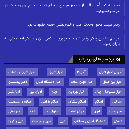
تقدیر آیت الله اعرافی از حضور مراجع معظم تقلید، مردم و روحانیت در
مراسم تشییع…
رهبر شهید محور وحدت امت و الهام‌بخش جبهه مقاومت بود
مراسم تشییع پیکر رهبر شهید جمهوری اسلامی ایران در کربلای معلی به
پایان رسید
برچسب‌های پربازدید
آخرین اخبار ادیان
آمریکا
اخبار ادیان
اخبار ادیان و مذاهب
اخبار بین الملل
اخبار جهان اسلام
اخبار دانشگاه ادیان
اخبار زرتشتیان
اخبار مسیحیان جهان
اخبار یهودیان
ادیان
ادیان نیوز
ادیان‌نیوز
اسرائیل
اسلام
اسلام ستیزی
اسلام هراسی
اسلام و مسیحیت
اهل سنت
ایران
جهان اسلام
حقوق بشر
خانه
خبر دینی
داعش
دانشگاه ادیان و مذاهب
دین
دین و سیاست
دین و کرونا