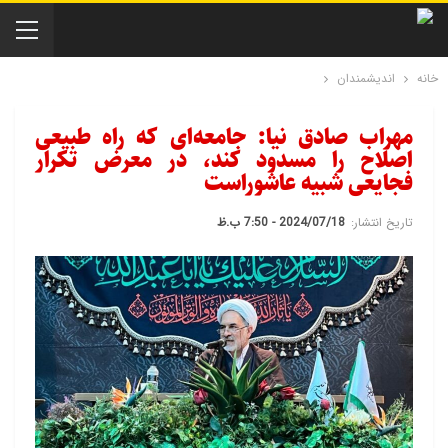
خانه
اندیشمندان
مهراب صادق نیا: جامعه‌ای که راه طبیعی
اصلاح را مسدود کند، در معرض تکرار
فجایعی شبیه عاشوراست
تاریخ انتشار:
2024/07/18 - 7:50 ب.ظ