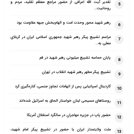
تقدیر آیت الله اعرافی از حضور مراجع معظم تقلید، مردم و
5
روحانیت…
مصلح دنبال مشارکت در قدرت نیست؛ یکی از ترفندهای
یزید بستن دهان منتقدان با ترس یا دادن امتیاز بود و امام
رهبر شهید محور وحدت امت و الهام‌بخش جبهه مقاومت بود
6
هم با گرفتن منافعی می‌توانست از اصلاح‌طلبی دست
بکشد، ولی چون می‌خواست «امام حسین» باشد، با خط
مراسم تشییع پیکر رهبر شهید جمهوری اسلامی ایران در کربلای
7
معلی به…
زدن منافع شخصی، اصلاح‌گری را برگزید.
پایان حماسه تشییع میلیونی رهبر شهید در قم
8
وی در پایان گفت: امر اصلاح، امری هزینه‌بر است و با
عافیت‌طلبی سازگار نیست. هر جنبش اصلاحی باید به
تشییع پیکر مطهر رهبر شهید انقلاب در تهران
9
پرداخت هزینه فکر کند و آماده آن باشد. در تاریخ اسلام
کاردینال اسپانیایی پس از اتهامات تجاوز جنسی، کناره‌گیری کرد
امام حسین بیشترین هزینه را با بذل جان و اسارت
10
خاندانش داد و البته با پرداخت این هزینه به اهداف
روستاهای مسیحی لبنان خواستار الحاق به اسرائیل شده‌اند
11
اصلاحی خود رسید.
حضور پاپ در جزیره مهاجران در سالگرد استقلال آمریکا
12
ملت ولایتمدار ایران با حضور در تشییع پیکر امام شهید،
13