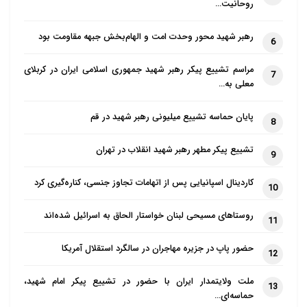
آلمان، یونان، مجارستان و اسپانیا هدف خشونت پلیس و
روحانیت…
حملات فیزیکی قرار گرفته‌اند، و خبرنگاران زن در برخی
رهبر شهید محور وحدت امت و الهام‌بخش جبهه مقاومت بود
کشورها به طور نامتناسبی مورد هدف واقع شده‌اند.
6
همچنین، دعاوی حقوقی مزاحمت‌آمیز (SLAPP) در
مراسم تشییع پیکر رهبر شهید جمهوری اسلامی ایران در کربلای
7
دست‌کم دوازده کشور اتحادیه اروپا تهدیدی جدی علیه
معلی به…
روزنامه‌نگاران محسوب می‌شود.
پایان حماسه تشییع میلیونی رهبر شهید در قم
8
در نهایت، گزارش تاکید می‌کند که مقامات دولتی در
تشییع پیکر مطهر رهبر شهید انقلاب در تهران
کشورهایی همچون بلغارستان، آلمان، یونان، مالت، هلند و
9
اسپانیا با امتناع از پاسخ به درخواست‌های اطلاعات
کاردینال اسپانیایی پس از اتهامات تجاوز جنسی، کناره‌گیری کرد
10
عمومی، آزادی عمل خبرنگاران را بیشتر محدود کرده‌اند.
روستاهای مسیحی لبنان خواستار الحاق به اسرائیل شده‌اند
11
حضور پاپ در جزیره مهاجران در سالگرد استقلال آمریکا
12
ملت ولایتمدار ایران با حضور در تشییع پیکر امام شهید،
13
حماسه‌ای…