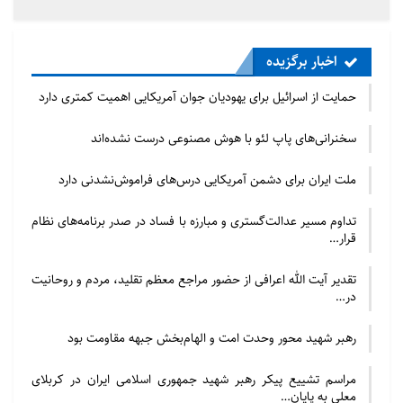
آنجلوچی، تحت مالکیت نماینده‌ای از حزب راست افراطی،
نگرانی‌های مشابهی را به وجود آورده است.
اخبار برگزیده
در سوئد، شرکت بونیر مالک درصد بالایی از روزنامه‌های
حمایت از اسرائیل برای یهودیان جوان آمریکایی اهمیت کمتری دارد
مبتنی بر اشتراک است و شیبستد نیز روزنامه‌های بزرگی را
سخنرانی‌های پاپ لئو با هوش مصنوعی درست نشده‌اند
در اختیار دارد. در هلند، بازار تلویزیون توسط RTL
Nederland و Talpa Network کنترل می‌شود و
ملت ایران برای دشمن آمریکایی درس‌های فراموش‌نشدنی دارد
رسانه‌های آنلاین نیز عمدتاً در اختیار DPG Media،
Mediahuis و RTL Nederland هستند.
تداوم مسیر عدالت‌گستری و مبارزه با فساد در صدر برنامه‌های نظام
قرار…
در آلمان، بسیاری از روزنامه‌های محلی به دلیل دیجیتالی
تقدیر آیت الله اعرافی از حضور مراجع معظم تقلید، مردم و روحانیت
شدن و کاهش تعداد خوانندگان، دفاتر خود را تعطیل
در…
کرده‌اند و انتظار می‌رود که این روند ادامه یابد. در
رهبر شهید محور وحدت امت و الهام‌بخش جبهه مقاومت بود
مجارستان، تمرکز مالکیت رسانه‌ای به اوج رسیده است؛
جایی که بنیاد رسانه‌ای Kesma که تحت کنترل نزدیکان
مراسم تشییع پیکر رهبر شهید جمهوری اسلامی ایران در کربلای
معلی به پایان…
نخست‌وزیر ویکتور اوربان است، صدها رسانه را در اختیار