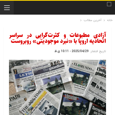
خانه
آخرین مطالب
آزادی مطبوعات و کثرت‌گرایی در سراسر
اتحادیه اروپا با «نبرد موجودیتی» روبروست
تاریخ انتشار:
2025/04/29 - 10:11 ق.ظ