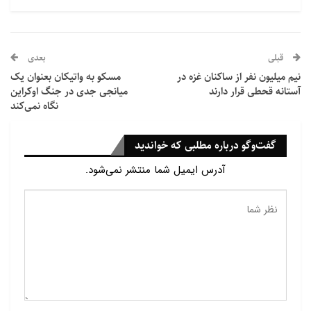
مُسکن‌ها، تمام شده است».
وی با بیان اینکه کودکانی که در بمباران صهیونیست‌ها
قبلی
بعدی
مجروح شده‌اند، با گرسنگی به بیمارستان‌ها می‌رسند
نیم میلیون نفر از ساکنان غزه در
مسکو به واتیکان بعنوان یک
افزود: «بیش از ۱۰ هزار جسد در زیر آوار در نوار غزه مدفون
آستانه قحطی قرار دارند
میانجی جدی در جنگ اوکراین
شده‌اند، در حالی که ۱۵ هزار نفر نیاز به تخلیه فوری
نگاه نمی‌کند
پزشکی دارند».
گفت‌وگو درباره مطلبی که خواندید
آدرس ایمیل شما منتشر نمی‌شود.