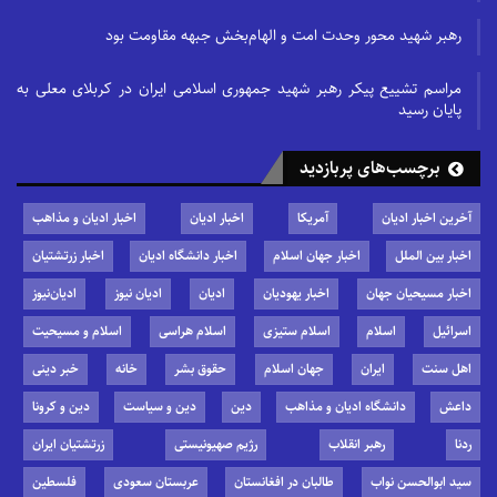
رهبر شهید محور وحدت امت و الهام‌بخش جبهه مقاومت بود
مراسم تشییع پیکر رهبر شهید جمهوری اسلامی ایران در کربلای معلی به
پایان رسید
برچسب‌های پربازدید
آخرین اخبار ادیان
آمریکا
اخبار ادیان
اخبار ادیان و مذاهب
اخبار بین الملل
اخبار جهان اسلام
اخبار دانشگاه ادیان
اخبار زرتشتیان
اخبار مسیحیان جهان
اخبار یهودیان
ادیان
ادیان نیوز
ادیان‌نیوز
اسرائیل
اسلام
اسلام ستیزی
اسلام هراسی
اسلام و مسیحیت
اهل سنت
ایران
جهان اسلام
حقوق بشر
خانه
خبر دینی
داعش
دانشگاه ادیان و مذاهب
دین
دین و سیاست
دین و کرونا
ردنا
رهبر انقلاب
رژیم صهیونیستی
زرتشتیان ایران
سید ابوالحسن نواب
طالبان در افغانستان
عربستان سعودی
فلسطین