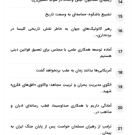
زینبیه‌ی استانبول؛ نبضِ وحدت در سوگِ حسین(ع)
14
تشییع باشکوه؛ حماسه‌ای به وسعت تاریخ
15
رهبر کاتولیک‌های جهان به خاطر نقش تاریخی کلیسا در
16
برده‌داری،…
آماده توسعه همکاری علمی با مجلس برای تعمیق قوانین دینی
17
هستیم
آمریکایی‌ها بدانند زمان به عقب برنخواهد گشت
18
الگوی مدیریتِ بحران و تربیتِ مجاهد؛ واکاوی «افق‌های فکری»
19
شهید…
آمادگی داریم با همکاری صداوسیما، قطب رسانه‌ای ادیان و
20
مذاهب در…
ترامپ از رهبران مسلمان خواست پس از پایان جنگ ایران به
21
پیمان…