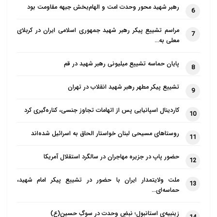
رهبر شهید محور وحدت امت و الهام‌بخش جبهه مقاومت بود
6
مراسم تشییع پیکر رهبر شهید جمهوری اسلامی ایران در کربلای
7
معلی به…
پایان حماسه تشییع میلیونی رهبر شهید در قم
8
تشییع پیکر مطهر رهبر شهید انقلاب در تهران
9
کاردینال اسپانیایی پس از اتهامات تجاوز جنسی، کناره‌گیری کرد
10
روستاهای مسیحی لبنان خواستار الحاق به اسرائیل شده‌اند
11
حضور پاپ در جزیره مهاجران در سالگرد استقلال آمریکا
12
ملت ولایتمدار ایران با حضور در تشییع پیکر امام شهید،
13
حماسه‌ای…
زینبیه‌ی استانبول؛ نبضِ وحدت در سوگِ حسین(ع)