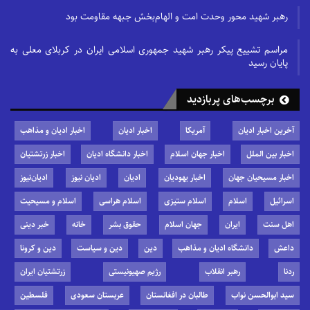
رهبر شهید محور وحدت امت و الهام‌بخش جبهه مقاومت بود
مراسم تشییع پیکر رهبر شهید جمهوری اسلامی ایران در کربلای معلی به
پایان رسید
برچسب‌های پربازدید
آخرین اخبار ادیان
آمریکا
اخبار ادیان
اخبار ادیان و مذاهب
اخبار بین الملل
اخبار جهان اسلام
اخبار دانشگاه ادیان
اخبار زرتشتیان
اخبار مسیحیان جهان
اخبار یهودیان
ادیان
ادیان نیوز
ادیان‌نیوز
اسرائیل
اسلام
اسلام ستیزی
اسلام هراسی
اسلام و مسیحیت
اهل سنت
ایران
جهان اسلام
حقوق بشر
خانه
خبر دینی
داعش
دانشگاه ادیان و مذاهب
دین
دین و سیاست
دین و کرونا
ردنا
رهبر انقلاب
رژیم صهیونیستی
زرتشتیان ایران
سید ابوالحسن نواب
طالبان در افغانستان
عربستان سعودی
فلسطین