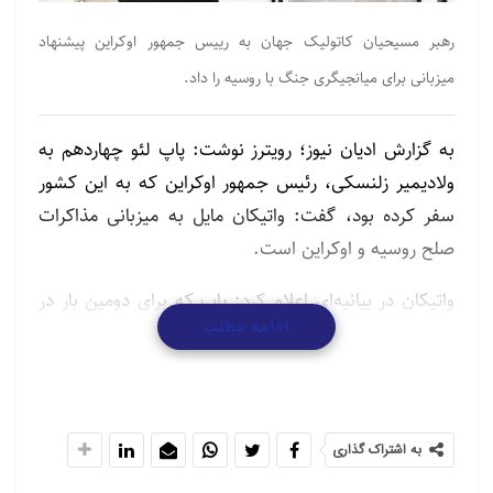
رهبر مسیحیان کاتولیک جهان به رییس جمهور اوکراین پیشنهاد
میزبانی برای میانجیگری جنگ با روسیه را داد.
به گزارش ادیان نیوز؛ رویترز نوشت: پاپ لئو چهاردهم به
ولادیمیر زلنسکی، رئیس جمهور اوکراین که به این کشور
سفر کرده بود، گفت: واتیکان مایل به میزبانی مذاکرات
صلح روسیه و اوکراین است.
واتیکان در بیانیه‌ای اعلام کرد: پاپ که برای دومین بار در
ادامه مطلب
دو ماه حضورش در مقام پاپی با رهبر اوکراین دیدار کرد، در
مورد «نیاز فوری به صلح عادلانه و پایدار» هم با او گفتگو
کرد.
زلنسکی در برنامه X گفت: برگزاری مذاکرات با روسیه در
به اشتراک گذاری
واتیکان با هدف متوقف کردن تجاوز روسیه و دستیابی به