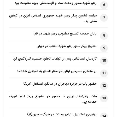
رهبر شهید محور وحدت امت و الهام‌بخش جبهه مقاومت بود
6
مراسم تشییع پیکر رهبر شهید جمهوری اسلامی ایران در کربلای
7
معلی به…
پایان حماسه تشییع میلیونی رهبر شهید در قم
8
تشییع پیکر مطهر رهبر شهید انقلاب در تهران
9
کاردینال اسپانیایی پس از اتهامات تجاوز جنسی، کناره‌گیری کرد
10
روستاهای مسیحی لبنان خواستار الحاق به اسرائیل شده‌اند
11
حضور پاپ در جزیره مهاجران در سالگرد استقلال آمریکا
12
ملت ولایتمدار ایران با حضور در تشییع پیکر امام شهید،
13
حماسه‌ای…
زینبیه‌ی استانبول؛ نبضِ وحدت در سوگِ حسین(ع)
14