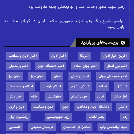
رهبر شهید محور وحدت امت و الهام‌بخش جبهه مقاومت بود
مراسم تشییع پیکر رهبر شهید جمهوری اسلامی ایران در کربلای معلی به
پایان رسید
برچسب‌های پربازدید
آخرین اخبار ادیان
آمریکا
اخبار ادیان
اخبار ادیان و مذاهب
اخبار بین الملل
اخبار جهان اسلام
اخبار دانشگاه ادیان
اخبار زرتشتیان
اخبار مسیحیان جهان
اخبار یهودیان
ادیان
ادیان نیوز
ادیان‌نیوز
اسرائیل
اسلام
اسلام ستیزی
اسلام هراسی
اسلام و مسیحیت
اهل سنت
ایران
جهان اسلام
حقوق بشر
خانه
خبر دینی
داعش
دانشگاه ادیان و مذاهب
دین
دین و سیاست
دین و کرونا
ردنا
رهبر انقلاب
رژیم صهیونیستی
زرتشتیان ایران
سید ابوالحسن نواب
طالبان در افغانستان
عربستان سعودی
فلسطین