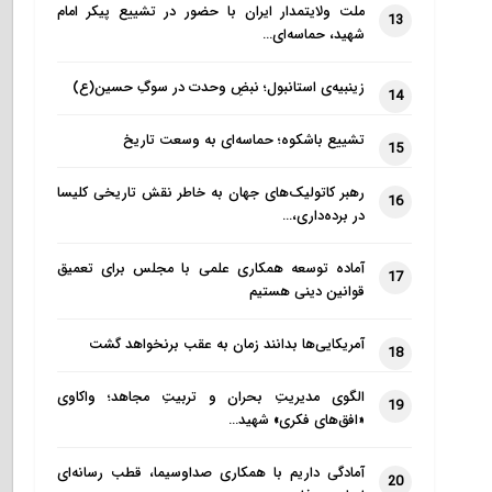
ملت ولایتمدار ایران با حضور در تشییع پیکر امام
13
شهید، حماسه‌ای…
زینبیه‌ی استانبول؛ نبضِ وحدت در سوگِ حسین(ع)
14
تشییع باشکوه؛ حماسه‌ای به وسعت تاریخ
15
رهبر کاتولیک‌های جهان به خاطر نقش تاریخی کلیسا
16
در برده‌داری،…
آماده توسعه همکاری علمی با مجلس برای تعمیق
17
قوانین دینی هستیم
آمریکایی‌ها بدانند زمان به عقب برنخواهد گشت
18
الگوی مدیریتِ بحران و تربیتِ مجاهد؛ واکاوی
19
«افق‌های فکری» شهید…
آمادگی داریم با همکاری صداوسیما، قطب رسانه‌ای
20