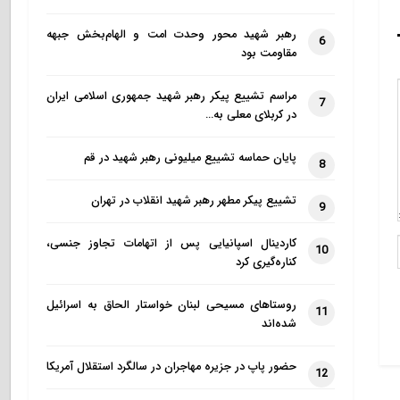
رهبر شهید محور وحدت امت و الهام‌بخش جبهه
6
مقاومت بود
مراسم تشییع پیکر رهبر شهید جمهوری اسلامی ایران
7
در کربلای معلی به…
پایان حماسه تشییع میلیونی رهبر شهید در قم
8
تشییع پیکر مطهر رهبر شهید انقلاب در تهران
9
کاردینال اسپانیایی پس از اتهامات تجاوز جنسی،
10
کناره‌گیری کرد
روستاهای مسیحی لبنان خواستار الحاق به اسرائیل
11
شده‌اند
حضور پاپ در جزیره مهاجران در سالگرد استقلال آمریکا
12