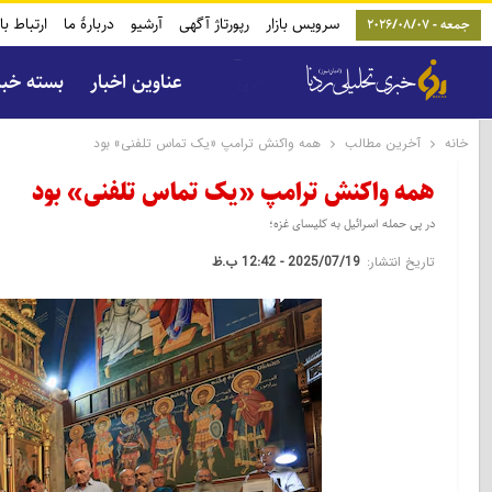
سرویس بازار
رپورتاژ آگهی
آرشیو
دربارۀ ما
ارتباط با
جمعه - 2026/08/07
عناوین اخبار
بسته خب
خانه
آخرین مطالب
همه واکنش ترامپ «یک تماس تلفنی» بود
همه واکنش ترامپ «یک تماس تلفنی» بود
در پی حمله اسرائیل به کلیسای غزه؛
تاریخ انتشار:
2025/07/19 - 12:42 ب.ظ