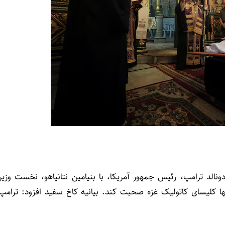
ونالد ترامپ، رئیس جمهور آمریکا، با بنیامین نتانیاهو، نخست وزیر
نها کلیسای کاتولیک غزه صحبت کند. بیانیه کاخ سفید افزود: ترامپ