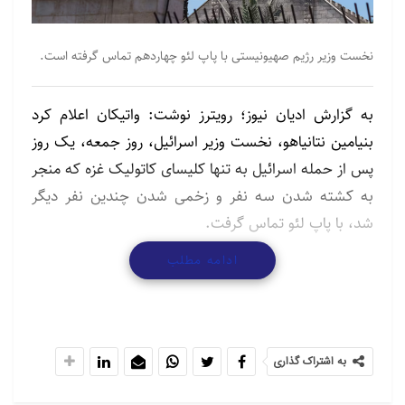
نخست وزیر رژیم صهیونیستی با پاپ لئو چهاردهم تماس گرفته است.
به گزارش ادیان نیوز؛ رویترز نوشت: واتیکان اعلام کرد
بنیامین نتانیاهو، نخست وزیر اسرائیل، روز جمعه، یک روز
پس از حمله اسرائیل به تنها کلیسای کاتولیک غزه که منجر
به کشته شدن سه نفر و زخمی شدن چندین نفر دیگر
شد، با پاپ لئو تماس گرفت.
ادامه مطلب
در بیانیه واتیکان آمده است: در این تماس تلفنی، پاپ
درخواست خود را برای آتش‌بس و پایان جنگ در غزه تکرار
کرد و نگرانی خود را از وضعیت انسانی «دراماتیک» در
منطقه محصور فلسطین ابراز داشت. لئو همچنین بر نیاز
به اشتراک گذاری
فوری به حفاظت از اماکن عبادی، مؤمنان و همه مردم در
سرزمین‌های فلسطینی و اسرائیل تأکید کرد.