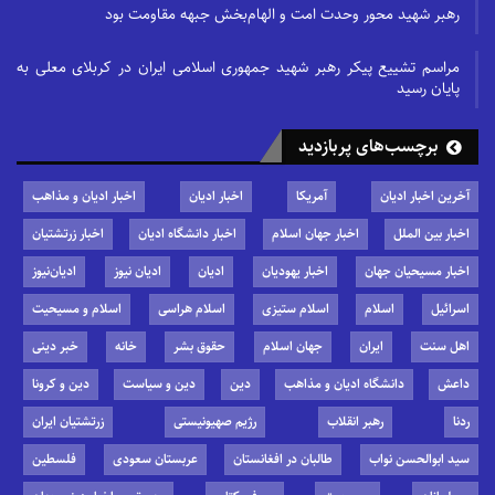
رهبر شهید محور وحدت امت و الهام‌بخش جبهه مقاومت بود
مراسم تشییع پیکر رهبر شهید جمهوری اسلامی ایران در کربلای معلی به
پایان رسید
برچسب‌های پربازدید
آخرین اخبار ادیان
آمریکا
اخبار ادیان
اخبار ادیان و مذاهب
اخبار بین الملل
اخبار جهان اسلام
اخبار دانشگاه ادیان
اخبار زرتشتیان
اخبار مسیحیان جهان
اخبار یهودیان
ادیان
ادیان نیوز
ادیان‌نیوز
اسرائیل
اسلام
اسلام ستیزی
اسلام هراسی
اسلام و مسیحیت
اهل سنت
ایران
جهان اسلام
حقوق بشر
خانه
خبر دینی
داعش
دانشگاه ادیان و مذاهب
دین
دین و سیاست
دین و کرونا
ردنا
رهبر انقلاب
رژیم صهیونیستی
زرتشتیان ایران
سید ابوالحسن نواب
طالبان در افغانستان
عربستان سعودی
فلسطین