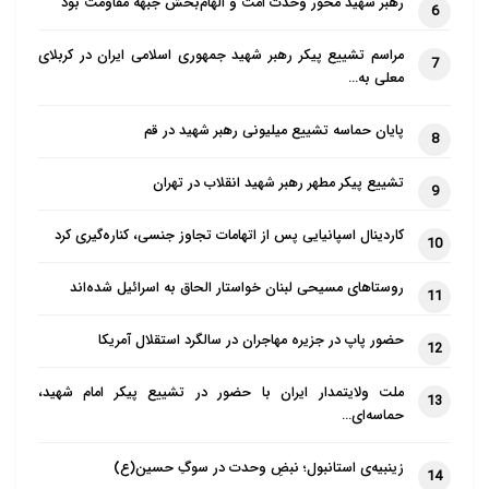
رهبر شهید محور وحدت امت و الهام‌بخش جبهه مقاومت بود
6
مراسم تشییع پیکر رهبر شهید جمهوری اسلامی ایران در کربلای
7
معلی به…
پایان حماسه تشییع میلیونی رهبر شهید در قم
8
تشییع پیکر مطهر رهبر شهید انقلاب در تهران
9
کاردینال اسپانیایی پس از اتهامات تجاوز جنسی، کناره‌گیری کرد
10
روستاهای مسیحی لبنان خواستار الحاق به اسرائیل شده‌اند
11
حضور پاپ در جزیره مهاجران در سالگرد استقلال آمریکا
12
ملت ولایتمدار ایران با حضور در تشییع پیکر امام شهید،
13
حماسه‌ای…
زینبیه‌ی استانبول؛ نبضِ وحدت در سوگِ حسین(ع)
14