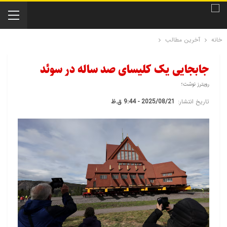
خانه
آخرین مطالب
جابجایی یک کلیسای صد ساله در سوئد
رویترز نوشت؛
تاریخ انتشار:
2025/08/21 - 9:44 ق.ظ