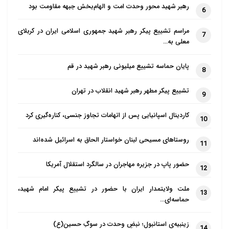
رهبر شهید محور وحدت امت و الهام‌بخش جبهه مقاومت بود
6
مراسم تشییع پیکر رهبر شهید جمهوری اسلامی ایران در کربلای
7
معلی به…
پایان حماسه تشییع میلیونی رهبر شهید در قم
8
تشییع پیکر مطهر رهبر شهید انقلاب در تهران
9
کاردینال اسپانیایی پس از اتهامات تجاوز جنسی، کناره‌گیری کرد
10
روستاهای مسیحی لبنان خواستار الحاق به اسرائیل شده‌اند
11
حضور پاپ در جزیره مهاجران در سالگرد استقلال آمریکا
12
ملت ولایتمدار ایران با حضور در تشییع پیکر امام شهید،
13
حماسه‌ای…
زینبیه‌ی استانبول؛ نبضِ وحدت در سوگِ حسین(ع)
14