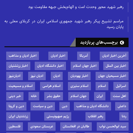
رهبر شهید محور وحدت امت و الهام‌بخش جبهه مقاومت بود
مراسم تشییع پیکر رهبر شهید جمهوری اسلامی ایران در کربلای معلی به
پایان رسید
برچسب‌های پربازدید
آخرین اخبار ادیان
آمریکا
اخبار ادیان
اخبار ادیان و مذاهب
اخبار بین الملل
اخبار جهان اسلام
اخبار دانشگاه ادیان
اخبار زرتشتیان
اخبار مسیحیان جهان
اخبار یهودیان
ادیان
ادیان نیوز
ادیان‌نیوز
اسرائیل
اسلام
اسلام ستیزی
اسلام هراسی
اسلام و مسیحیت
اهل سنت
ایران
جهان اسلام
حقوق بشر
خانه
خبر دینی
داعش
دانشگاه ادیان و مذاهب
دین
دین و سیاست
دین و کرونا
ردنا
رهبر انقلاب
رژیم صهیونیستی
زرتشتیان ایران
سید ابوالحسن نواب
طالبان در افغانستان
عربستان سعودی
فلسطین