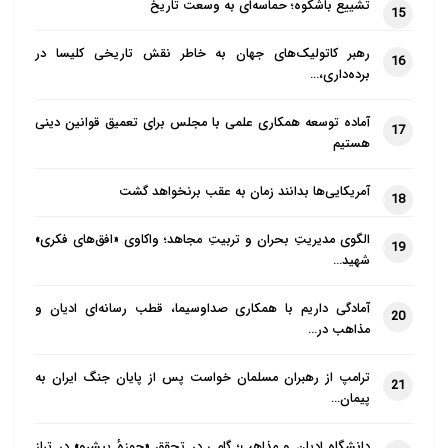
تشییع باشکوه؛ حماسه‌ای به وسعت تاریخ
15
رهبر کاتولیک‌های جهان به خاطر نقش تاریخی کلیسا در
16
برده‌داری،…
آماده توسعه همکاری علمی با مجلس برای تعمیق قوانین دینی
17
هستیم
آمریکایی‌ها بدانند زمان به عقب برنخواهد گشت
18
الگوی مدیریتِ بحران و تربیتِ مجاهد؛ واکاوی «افق‌های فکری»
19
شهید…
آمادگی داریم با همکاری صداوسیما، قطب رسانه‌ای ادیان و
20
مذاهب در…
ترامپ از رهبران مسلمان خواست پس از پایان جنگ ایران به
21
پیمان…
دانشگاه ادیان و مذاهب؛ گامی در تحقق «حوزهٔ پیشرو» در تراز