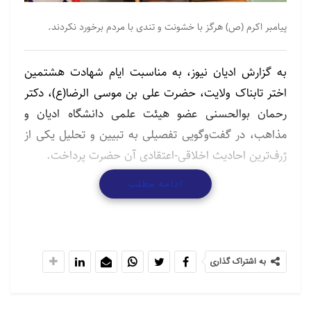
پیامبر اکرم (ص) هرگز با خشونت و تندی با مردم برخورد نکردند.
به گزارش ادیان نیوز، به مناسبت ایام شهادت هشتمین
اختر تابناک ولایت، حضرت علی بن موسی الرضا(ع)، دکتر
رحمان بوالحسنی عضو هیئت علمی دانشگاه ادیان و
مذاهب، در گفت‌وگویی تفصیلی به تبیین و تحلیل یکی از
ژرف‌ترین احادیث اخلاقی-اعتقادی آن حضرت پرداخت.
ادامه مطلب
وی در این گفت‌وگو با اشاره به حدیث «لا يَكونُ المُؤمِنُ
مُؤمِناً حَتّى تَكونَ فيه ثَلاثُ خِصالٍ: سُنَّةٌ مِن رَبِّهِ، وَسُنَّةٌ مِن
نَبِيِّهِ صلى الله عليه و آله، وَسُنَّةٌ مِن وَلِيِّهِ عليه السَّلام؛ فَأَمَّا
السُّنَّةٌ مِن رَبِّهِ فَكِتْمانُ السِّرِّ، وَأَمَّا السُّنَّةُ مِن نَبِيِّهِ صلى الله
به اشتراک گذاری
عليه و آله فَمُداراةُ النّاسِ، وَأَمَّا السُّنَّةُ مِن وَلِيِّهِ عليه السَّلام
فَالصَّبْرُ فِي البَأْساءِ وَالضَّرّاءِ.» مؤمن، مؤمن نخواهد بود تا