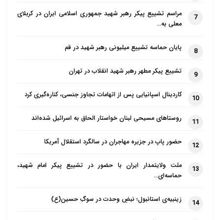
می‌ماند.
مراسم تشییع پیکر رهبر شهید جمهوری اسلامی ایران در کربلای
7
معلی به…
عضو هیئت علمی دانشگاه ادیان و مذاهب در پایان این
پایان حماسه تشییع میلیونی رهبر شهید در قم
حدیث را چراغ راهی برای زندگی فردی و اجتماعی دانست و
8
بیان کرد: امید است مسلمانان با تأسی به این سنت‌های
تشییع پیکر مطهر رهبر شهید انقلاب در تهران
9
الهی، نبوی و علوی، بتوانند در مسیر کسب رضایت خداوند
و ساختن جامعه‌ای نمونه گام بردارند.
کاردینال اسپانیایی پس از اتهامات تجاوز جنسی، کناره‌گیری کرد
10
روستاهای مسیحی لبنان خواستار الحاق به اسرائیل شده‌اند
11
حضور پاپ در جزیره مهاجران در سالگرد استقلال آمریکا
12
ملت ولایتمدار ایران با حضور در تشییع پیکر امام شهید،
13
حماسه‌ای…
زینبیه‌ی استانبول؛ نبضِ وحدت در سوگِ حسین(ع)
14