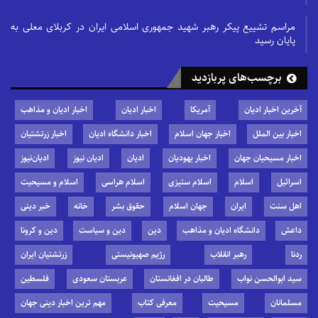
مراسم تشییع پیکر رهبر شهید جمهوری اسلامی ایران در کربلای معلی به
پایان رسید
برچسب‌های پربازدید
آخرین اخبار ادیان
آمریکا
اخبار ادیان
اخبار ادیان و مذاهب
اخبار بین الملل
اخبار جهان اسلام
اخبار دانشگاه ادیان
اخبار زرتشتیان
اخبار مسیحیان جهان
اخبار یهودیان
ادیان
ادیان نیوز
ادیان‌نیوز
اسرائیل
اسلام
اسلام ستیزی
اسلام هراسی
اسلام و مسیحیت
اهل سنت
ایران
جهان اسلام
حقوق بشر
خانه
خبر دینی
داعش
دانشگاه ادیان و مذاهب
دین
دین و سیاست
دین و کرونا
ردنا
رهبر انقلاب
رژیم صهیونیستی
زرتشتیان ایران
سید ابوالحسن نواب
طالبان در افغانستان
عربستان سعودی
فلسطین
مسلمانان
مسیحیت
معرفی کتاب
مهم ترین اخبار دینی جهان