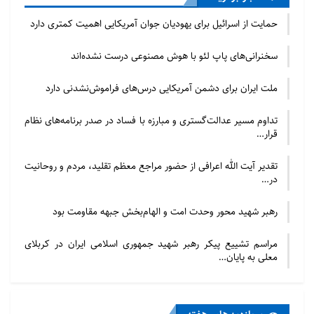
رفتار خود قرار دهد. مدارا، ابزار دعوت است، وسیله کاهش
حمایت از اسرائیل برای یهودیان جوان آمریکایی اهمیت کمتری دارد
کینه‌ها و عامل وحدت جامعه اسلامی. در دنیای پر از تشنج
امروز، این سنت پیامبر(ص) می‌تواند درهای بسیاری را
سخنرانی‌های پاپ لئو با هوش مصنوعی درست نشده‌اند
بگشاید و اسلام را به عنوان دین رحمت به جهانیان معرفی
ملت ایران برای دشمن آمریکایی درس‌های فراموش‌نشدنی دارد
کند.
تداوم مسیر عدالت‌گستری و مبارزه با فساد در صدر برنامه‌های نظام
صبر در بأساء و ضراء؛ استقامت در مکتب امامت
قرار…
دکتر بوالحسنی در توضیح سومین و آخرین ویژگی، که
تقدیر آیت الله اعرافی از حضور مراجع معظم تقلید، مردم و روحانیت
در…
«صبر در تنگناها و سختی‌ها» است، گفت: این خصلت،
الهام‌گرفته از سیره و زندگی ائمه معصومین(ع) است.
رهبر شهید محور وحدت امت و الهام‌بخش جبهه مقاومت بود
صبری که امام رضا(ع) از آن سخن می‌گویند، تنها تحمل
منفعلانه مشکلات نیست، بلکه صبری فعال، آگاهانه و
مراسم تشییع پیکر رهبر شهید جمهوری اسلامی ایران در کربلای
معلی به پایان…
سازنده است. این صبر، به معنای استقامت در برابر
شهوات، پایمردی در انجام فرایض، مقاومت در برابر ظلم و
ستم، و شکیبایی در برابر مصائب زندگی است. تاریخ زندگی