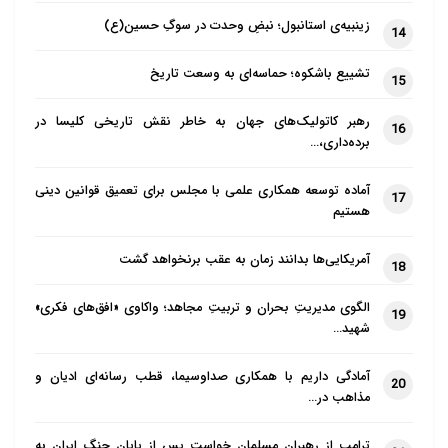
بودنِ قرآن و رَوا نبودنِ داوری قطعی و نهایی درباره‌ی قرآن
زینبیه‌ی استانبول؛ نبضِ وحدت در سوگِ حسین(ع)
14
با تکیه بر برداشت‌های خود جلب کند.
تشییع باشکوه؛ حماسه‌ای به وسعت تاریخ
15
۲. امام حسن عسکری (علیه السلام) اهتمام ویژه‌ای نسبت
رهبر کاتولیک‌های جهان به خاطر نقش تاریخی کلیسا در
16
به همدلی و حسن معاشرت هم در میان شیعیان، هم در
برده‌داری،…
مناسبات بینااسلامی نشان می‌دادند. ابوهاشم جعفری نقل
آماده توسعه همکاری علمی با مجلس برای تعمیق قوانین دینی
می‌کند که امام (علیه السلام) می‌فرمود: در بهشت،
17
هستیم
دروازه‌ای وجود دارد به نام معروف که هر که اهل کار نیک
باشد از آن وارد می‌شود. اهل معروف در دنیا اهل معروف
آمریکایی‌ها بدانند زمان به عقب برنخواهد گشت
18
در آخرت نیز هستند. امام بنابه این نقل، ابوهاشم را به
الگوی مدیریتِ بحران و تربیتِ مجاهد؛ واکاوی «افق‌های فکری»
خاطر تلاشش برای رفع نیازهای مؤمنان می‌ستایند.
19
شهید…
همچنین امام حسن عسکری(علیه السلام) که مزار خود را
آمادگی داریم با همکاری صداوسیما، قطب رسانه‌ای ادیان و
20
مایه‌ی آرامش و امنیت شیعه و سنی می‌دانست(قبري بسرّ
مذاهب در…
من رأى أمان لأهل الجانبين)، در توصیه‌ی بلند و بالایی،
ترامپ از رهبران مسلمان خواست پس از پایان جنگ ایران به