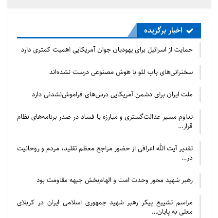
پیشگام می‌تواند انجام داده، الهام بخش دیگر مسلمانان
باشد. همین الگو بودن که با ترکیبی از معرفت و فضیلت
اخبار برگزیده
به دست می‌آید، حتی در ابعاد فردی و خانوادگی هم
حمایت از اسرائیل برای یهودیان جوان آمریکایی اهمیت کمتری دارد
می‌تواند دنبال و پیاده شود.
سخنرانی‌های پاپ لئو با هوش مصنوعی درست نشده‌اند
آنچه امروزه از آن به جهاد تبیین تعبیر می‌شود(و البته نه
محدود به ابعاد سیاسی و معطوف به دشمن‌شناسی، بلکه
ملت ایران برای دشمن آمریکایی درس‌های فراموش‌نشدنی دارد
در ابعادی به مراتب گسترده‌تر در همه‌ی زمینه‌های دینی و
تداوم مسیر عدالت‌گستری و مبارزه با فساد در صدر برنامه‌های نظام
زیستی) و ناظر به شناخت درستِ دین و زمانه و جلوگیری
قرار…
از انحراف و بدعت است، از فاخرترین و رائج ترین انواع
تقدیر آیت الله اعرافی از حضور مراجع معظم تقلید، مردم و روحانیت
جهاد است که امامان شیعه انجام داده و عالمان شیعه را
در…
نیز به انجام آن فراخوانده‌اند.
رهبر شهید محور وحدت امت و الهام‌بخش جبهه مقاومت بود
در اینجا به دو نمونه از جهاد علمی و فرهنگی امام حسن
مراسم تشییع پیکر رهبر شهید جمهوری اسلامی ایران در کربلای
عسکری (علیه‌ السلام) اشاره می‌کنم:
معلی به پایان…