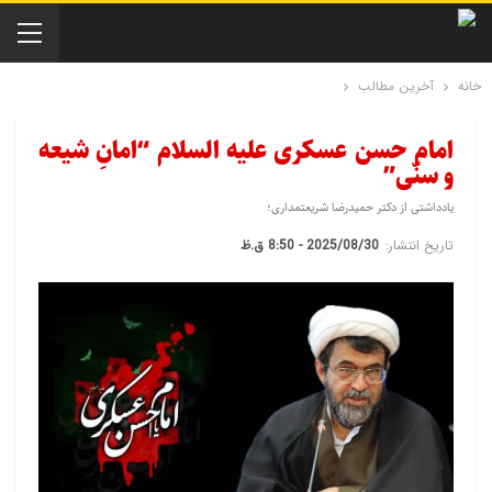
خانه
آخرین مطالب
امام حسن عسکری علیه السلام “امانِ شیعه
و سنّی”
یادداشتی از دکتر حمیدرضا شریعتمداری؛
تاریخ انتشار:
2025/08/30 - 8:50 ق.ظ