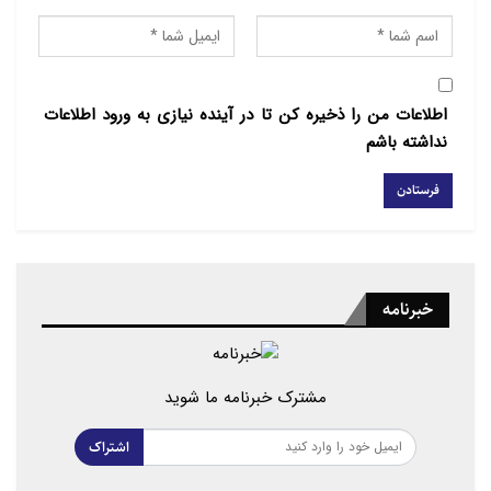
صلی‌الله‌علیه‌وآله استناد کرد: «امت من بر ضلالت اجتماع
نمی‌کنند»، که اجماع را دلیلی معتبر برای حفظ هویت و
وحدت امت می‌سازد».
اطلاعات من را ذخیره کن تا در آینده نیازی به ورود اطلاعات
وی تأکید کرد: «واجب بودن حجاب با قرآن، سنت و اجماع
نداشته باشم
ثابت است و حجاب عبادتی است که هم ظاهر رعایت‌شده
و هم باطنی مبتنی بر اخلاق و حیا را شامل می‌شود.»
خبرنامه
مشترک خبرنامه ما شوید
اشتراک