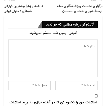
مرجعیت عالی، فداکاری‌هایشان به پیروزی‌ای آشکار و
برگزاری نشست روزنامه‌نگاری صلح
فاطمه و زهرا بیشترین فراوانی
ماندگار انجامید.»
توسط شورای حکمای مسلمان
نام‌های دختران ایرانی
السودانی توییت خود را با این جمله پایان داد: «رحمت و
گفت‌وگو درباره مطلبی که خواندید
رضوان بر شهدای عراق از نیروهای امنیتی و غیرنظامیان، و
آدرس ایمیل شما منتشر نمی‌شود.
ننگ و عار بر جنایتکاران تروریست.»
اطلاعات من را ذخیره کن تا در آینده نیازی به ورود اطلاعات