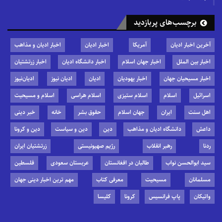
برچسب‌های پربازدید
آخرین اخبار ادیان
آمریکا
اخبار ادیان
اخبار ادیان و مذاهب
اخبار بین الملل
اخبار جهان اسلام
اخبار دانشگاه ادیان
اخبار زرتشتیان
اخبار مسیحیان جهان
اخبار یهودیان
ادیان
ادیان نیوز
ادیان‌نیوز
اسرائیل
اسلام
اسلام ستیزی
اسلام هراسی
اسلام و مسیحیت
اهل سنت
ایران
جهان اسلام
حقوق بشر
خانه
خبر دینی
داعش
دانشگاه ادیان و مذاهب
دین
دین و سیاست
دین و کرونا
ردنا
رهبر انقلاب
رژیم صهیونیستی
زرتشتیان ایران
سید ابوالحسن نواب
طالبان در افغانستان
عربستان سعودی
فلسطین
مسلمانان
مسیحیت
معرفی کتاب
مهم ترین اخبار دینی جهان
واتیکان
پاپ فرانسیس
کرونا
کلیسا