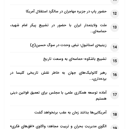
حضور پاپ در جزیره مهاجران در سالگرد استقلال آمریکا
12
ملت ولایتمدار ایران با حضور در تشییع پیکر امام شهید،
13
حماسه‌ای…
زینبیه‌ی استانبول؛ نبضِ وحدت در سوگِ حسین(ع)
14
تشییع باشکوه؛ حماسه‌ای به وسعت تاریخ
15
رهبر کاتولیک‌های جهان به خاطر نقش تاریخی کلیسا در
16
برده‌داری،…
آماده توسعه همکاری علمی با مجلس برای تعمیق قوانین دینی
17
هستیم
آمریکایی‌ها بدانند زمان به عقب برنخواهد گشت
18
الگوی مدیریتِ بحران و تربیتِ مجاهد؛ واکاوی «افق‌های فکری»
19