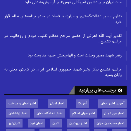
ملت ایران برای دشمن آمریکایی درس‌های فراموش‌نشدنی دارد
تداوم مسیر عدالت‌گستری و مبارزه با فساد در صدر برنامه‌های نظام قرار
دارد
تقدیر آیت الله اعرافی از حضور مراجع معظم تقلید، مردم و روحانیت در
مراسم تشییع…
رهبر شهید محور وحدت امت و الهام‌بخش جبهه مقاومت بود
مراسم تشییع پیکر رهبر شهید جمهوری اسلامی ایران در کربلای معلی به
پایان رسید
برچسب‌های پربازدید
آخرین اخبار ادیان
آمریکا
اخبار ادیان
اخبار ادیان و مذاهب
اخبار بین الملل
اخبار جهان اسلام
اخبار دانشگاه ادیان
اخبار زرتشتیان
اخبار مسیحیان جهان
اخبار یهودیان
ادیان
ادیان نیوز
ادیان‌نیوز