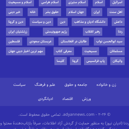
اسرائیل
اسلام
اسلام ستیزی
اسلام هراسی
اسلام و مسیحیت
اهل سنت
ایران
جهان اسلام
حقوق بشر
خانه
خبر دینی
داعش
دانشگاه ادیان و مذاهب
دین
دین و سیاست
دین و کرونا
ردنا
رهبر انقلاب
رژیم صهیونیستی
زرتشتیان ایران
سید ابوالحسن نواب
طالبان در افغانستان
عربستان سعودی
فلسطین
مسلمانان
مسیحیت
معرفی کتاب
مهم ترین اخبار دینی جهان
واتیکان
پاپ فرانسیس
کرونا
کلیسا
زن و خانواده
جامعه و حقوق
علم و فرهنگ
سیاست
ورزش
اقتصاد
ادیانگردی
© 2026 - adyannews.com. تمامی حقوق محفوظ است.
ردنا (ادیان نیوز) به منظور حمایت از گردش آزاد اطلاعات، صرفاً بازتاب‌دهندهٔ محتوا و
منعکس‌کننده دیدگاه اندیشمندان است و در مقام رد یا تأیید نیست.