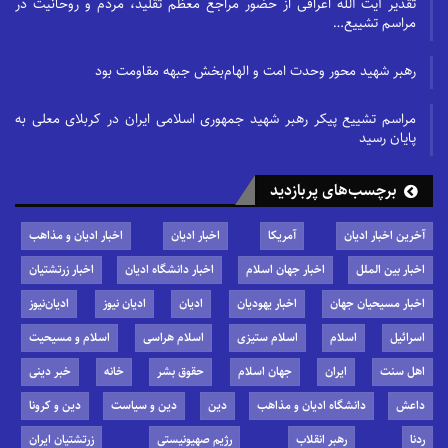
تقدیر آیت الله اعرافی از حضور مراجع معظم تقلید، مردم و روحانیت در
مراسم تشییع…
رهبر شهید محور وحدت امت و الهام‌بخش جبهه مقاومت بود
مراسم تشییع پیکر رهبر شهید جمهوری اسلامی ایران در کربلای معلی به
پایان رسید
برچسب‌های پربازدید
آخرین اخبار ادیان
آمریکا
اخبار ادیان
اخبار ادیان و مذاهب
اخبار بین الملل
اخبار جهان اسلام
اخبار دانشگاه ادیان
اخبار زرتشتیان
اخبار مسیحیان جهان
اخبار یهودیان
ادیان
ادیان نیوز
ادیان‌نیوز
اسرائیل
اسلام
اسلام ستیزی
اسلام هراسی
اسلام و مسیحیت
اهل سنت
ایران
جهان اسلام
حقوق بشر
خانه
خبر دینی
داعش
دانشگاه ادیان و مذاهب
دین
دین و سیاست
دین و کرونا
ردنا
رهبر انقلاب
رژیم صهیونیستی
زرتشتیان ایران