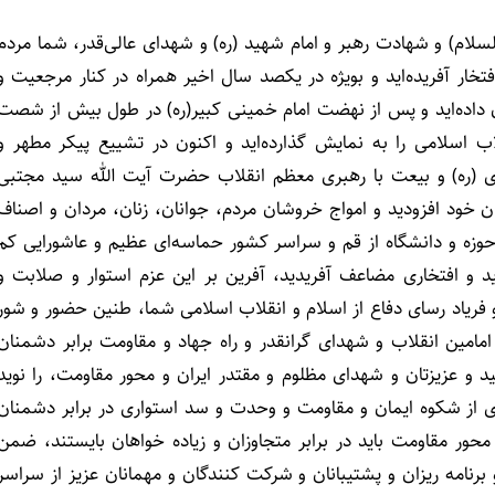
لسلام) و شهادت رهبر و امام شهید (ره) و شهدای عالی‌قدر، شما مردم
فتخار آفریده‌اید و بویژه در یکصد سال اخیر همراه در کنار مرجعیت و
ن داده‌اید و پس از نهضت امام خمینی کبیر(ره) در طول بیش از شصت
اسلامی را به نمایش گذارده‌اید و اکنون در تشییع پیکر مطهر و
ای (ره) و بیعت با رهبری معظم انقلاب حضرت آیت الله سید مجتبی
ن خود افزودید و امواج خروشان مردم، جوانان، زنان، مردان و اصناف
حوزه و دانشگاه از قم و سراسر کشور حماسه‌ای عظیم و عاشورایی کم
د و افتخاری مضاعف آفریدید، آفرین بر این عزم استوار و صلابت و
اد رسای دفاع از اسلام و انقلاب اسلامی شما، طنین حضور و شور
مامین انقلاب و شهدای گرانقدر و راه جهاد و مقاومت برابر دشمنان
 و عزیزتان و شهدای مظلوم و مقتدر ایران و محور مقاومت، را نوید
‌ای از شکوه ایمان و مقاومت و وحدت و سد استواری در برابر دشمنان
حور مقاومت باید در برابر متجاوزان و زیاده خواهان بایستند، ضمن
برنامه ریزان و پشتیبانان و شرکت کنندگان و مهمانان عزیز از سراسر