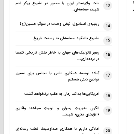
ملت ولایتمدار ایران با حضور در تشییع پیکر امام
13
شهید، حماسه‌ای…
زینبیه‌ی استانبول؛ نبضِ وحدت در سوگِ حسین(ع)
14
تشییع باشکوه؛ حماسه‌ای به وسعت تاریخ
15
رهبر کاتولیک‌های جهان به خاطر نقش تاریخی کلیسا
16
در برده‌داری،…
آماده توسعه همکاری علمی با مجلس برای تعمیق
17
قوانین دینی هستیم
آمریکایی‌ها بدانند زمان به عقب برنخواهد گشت
18
الگوی مدیریتِ بحران و تربیتِ مجاهد؛ واکاوی
19
«افق‌های فکری» شهید…
آمادگی داریم با همکاری صداوسیما، قطب رسانه‌ای
20