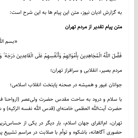
به گزارش ادیان نیوز، متن این پیام ها به این شرح است:
متن پیام تقدیر از مردم تهران
«بسم الل
فَضَّلَ اللَّهُ الْمُجَاهِدِینَ بِأَمْوَالِهِمْ وَأَنْفُسِهِمْ عَلَی الْقَاعِدِینَ دَرَجَهً ۚ و
مردم بصیر، انقلابی و سرافراز تهران؛
جوانان غیور و همیشه در صحنه پایتخت انقلاب اسلامی؛
با سلام و درود به ساحت مقدس حضرت ولی‌عصر (ارواحنا فداه)
حضرت آیت‌الله العظمی خامنه‌ای (قدس الله نفسه الزکیه) و ش
تهران، ام‌القرای جهان اسلام، بار دیگر در یکی از حساس‌تر
حضوری آگاهانه، باشکوه و توأم با صلابت در مراسم تشییع پی