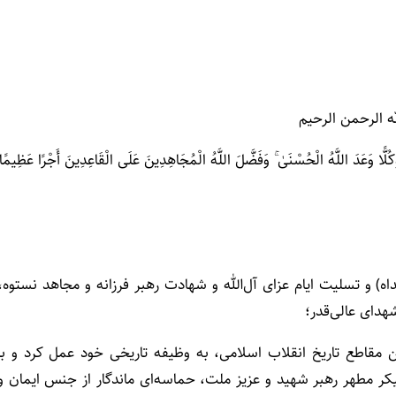
ه الرحمن الرحیم
َکُلًّا وَعَدَ اللَّهُ الْحُسْنَیٰ ۚ وَفَضَّلَ اللَّهُ الْمُجَاهِدِینَ عَلَی الْقَاعِدِینَ أَجْرًا عَظِیمًا
 و تسلیت ایام عزای آل‌الله و شهادت رهبر فرزانه و مجاهد نستوه،
هدای عالی‌قدر؛
ین مقاطع تاریخ انقلاب اسلامی، به وظیفه تاریخی خود عمل کرد و با
کر مطهر رهبر شهید و عزیز ملت، حماسه‌ای ماندگار از جنس ایمان و