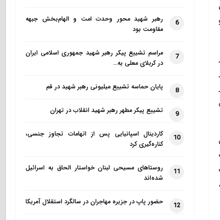
رهبر شهید محور وحدت امت و الهام‌بخش جبهه
6
مقاومت بود
مراسم تشییع پیکر رهبر شهید جمهوری اسلامی ایران
7
در کربلای معلی به…
پایان حماسه تشییع میلیونی رهبر شهید در قم
8
تشییع پیکر مطهر رهبر شهید انقلاب در تهران
9
کاردینال اسپانیایی پس از اتهامات تجاوز جنسی،
10
کناره‌گیری کرد
روستاهای مسیحی لبنان خواستار الحاق به اسرائیل
11
شده‌اند
حضور پاپ در جزیره مهاجران در سالگرد استقلال آمریکا
12