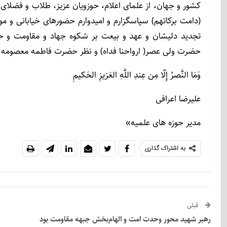
کشور و جهان، از علمای اعلام، حوزویان عزیز، طلاب و فضلای
(دامت برکاتهم) سپاسگزارم و امیدوارم حضورهای خیابانی و موا
تجدید دلیشان و عهد و بیعت بر شکوه جهاد و مقاومت و حضو
حضرت ولی عصر( ارواحنا فداه) و نظر حضرت فاطمه معصومه (سلا
وَمَا النَّصرُ إِلّا مِن عِندِ اللَّهِ العَزیزِ الحَکیمِ
علیرضا اعرافی
مدیر حوزه های علمیه»
به اشتراک گذاری
قبلی
رهبر شهید محور وحدت امت و الهام‌بخش جبهه مقاومت بود