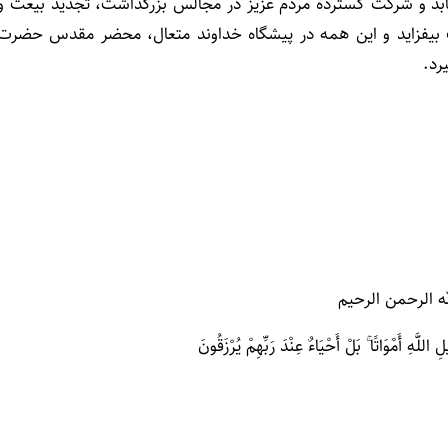
یابد و شرکت گسترده مردم عزیز در مجالس بزرگداشت، تجدید بیعت و
ت بیفزاید و این همه در پیشگاه خداوند متعال، محضر مقدس حضرت
رد.
ه الرحمن الرحیم
للَّهِ أَمْوَاتًا ۚ بَلْ أَحْیَاءٌ عِنْدَ رَبِّهِمْ یُرْزَقُونَ