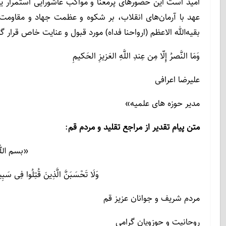
امید است این حضورهای پرمعنا و مواکب عاشورایی استمرار 
عهد با آرمان‌های انقلاب، بر شکوه و عظمت جهاد و مقاوم
بقیه‌الله الاعظم (ارواحنا فداه) مورد قبول و عنایت خاص قرار گی
وَمَا النَّصرُ إِلّا مِن عِندِ اللَّهِ العَزیزِ الحَکیمِ
علیرضا اعرافی
مدیر حوزه های علمیه»
متن پیام تقدیر از مراجع تقلید و مردم قم
:
«بسم الل
وَلَا تَحْسَبَنَّ الَّذِینَ قُتِلُوا فِی سَبِیلِ ا
مردم شریف و جوانان عزیز قم
روحانیت و حوزویان گرامی