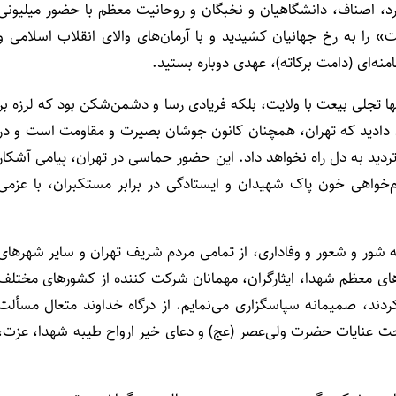
مرد، اصناف، دانشگاهیان و نخبگان و روحانیت معظم با حضور میلیونی
 را به رخ جهانیان کشیدید و با آرمان‌های والای انقلاب اسلامی و
‌ای (دامت برکاته)، عهدی دوباره بستید.
 تجلی بیعت با ولایت، بلکه فریادی رسا و دشمن‌شکن بود که لرزه بر
ان دادید که تهران، همچنان کانون جوشان بصیرت و مقاومت است و در
تردید به دل راه نخواهد داد. این حضور حماسی در تهران، پیامی آشکار
م‌خواهی خون پاک شهیدان و ایستادگی در برابر مستکبران، با عزمی
مه شور و شعور و وفاداری، از تمامی مردم شریف تهران و سایر شهرهای
‌های معظم شهدا، ایثارگران، مهمانان شرکت کننده از کشورهای مختلف
دند، صمیمانه سپاسگزاری می‌نمایم. از درگاه خداوند متعال مسألت
حت عنایات حضرت ولی‌عصر (عج) و دعای خیر ارواح طیبه شهدا، عزت،