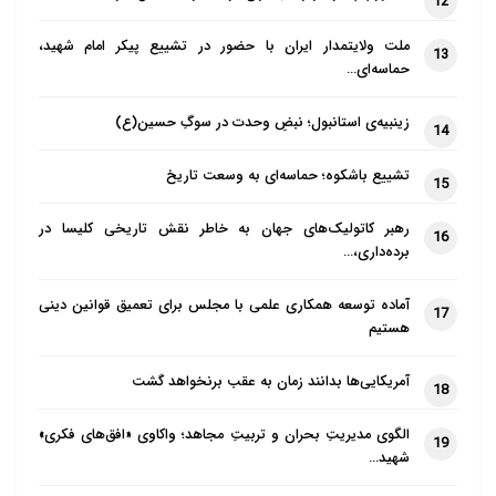
12
ملت ولایتمدار ایران با حضور در تشییع پیکر امام شهید،
13
حماسه‌ای…
زینبیه‌ی استانبول؛ نبضِ وحدت در سوگِ حسین(ع)
14
تشییع باشکوه؛ حماسه‌ای به وسعت تاریخ
15
رهبر کاتولیک‌های جهان به خاطر نقش تاریخی کلیسا در
16
برده‌داری،…
آماده توسعه همکاری علمی با مجلس برای تعمیق قوانین دینی
17
هستیم
آمریکایی‌ها بدانند زمان به عقب برنخواهد گشت
18
الگوی مدیریتِ بحران و تربیتِ مجاهد؛ واکاوی «افق‌های فکری»
19
شهید…