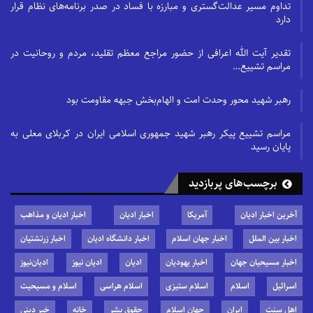
تداوم مسیر عدالت‌گستری و مبارزه با فساد در صدر برنامه‌های نظام قرار
دارد
تقدیر آیت الله اعرافی از حضور مراجع معظم تقلید، مردم و روحانیت در
مراسم تشییع…
رهبر شهید محور وحدت امت و الهام‌بخش جبهه مقاومت بود
مراسم تشییع پیکر رهبر شهید جمهوری اسلامی ایران در کربلای معلی به
پایان رسید
برچسب‌های پربازدید
آخرین اخبار ادیان
آمریکا
اخبار ادیان
اخبار ادیان و مذاهب
اخبار بین الملل
اخبار جهان اسلام
اخبار دانشگاه ادیان
اخبار زرتشتیان
اخبار مسیحیان جهان
اخبار یهودیان
ادیان
ادیان نیوز
ادیان‌نیوز
اسرائیل
اسلام
اسلام ستیزی
اسلام هراسی
اسلام و مسیحیت
اهل سنت
ایران
جهان اسلام
حقوق بشر
خانه
خبر دینی