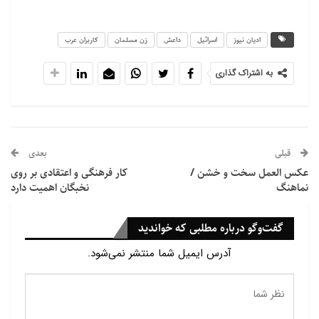
است که این گروه تروریستی حتی نسبت به هتک حرمت
مسجد الاقصی توسط صهیونیست ها نیز واکنش نشان
ادیان نیوز
اسرائیل
داعش
زن مسلمان
کاربران عرب
نداده است.
منبع: اویس
به اشتراک گذاری
قبلی
بعدی
عکس العمل سخت و خشن /
کار فرهنگی و اعتقادی بر روی
نماهنگ
نخبگان اهمیت دارد
گفت‌وگو درباره مطلبی که خواندید
آدرس ایمیل شما منتشر نمی‌شود.