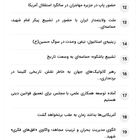
حضور پاپ در جزیره مهاجران در سالگرد استقلال آمریکا
12
ملت ولایتمدار ایران با حضور در تشییع پیکر امام شهید،
13
حماسه‌ای…
زینبیه‌ی استانبول؛ نبضِ وحدت در سوگِ حسین(ع)
14
تشییع باشکوه؛ حماسه‌ای به وسعت تاریخ
15
رهبر کاتولیک‌های جهان به خاطر نقش تاریخی کلیسا در
16
برده‌داری،…
آماده توسعه همکاری علمی با مجلس برای تعمیق قوانین دینی
17
هستیم
آمریکایی‌ها بدانند زمان به عقب برنخواهد گشت
18
الگوی مدیریتِ بحران و تربیتِ مجاهد؛ واکاوی «افق‌های فکری»
19
شهید…