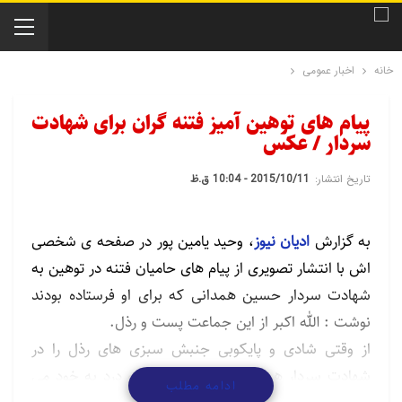
خانه
اخبار عمومی
پیام های توهین آمیز فتنه گران برای شهادت
سردار / عکس
تاریخ انتشار:
2015/10/11 - 10:04 ق.ظ
به گزارش
ادیان نیوز
، وحید یامین پور در صفحه ی شخصی
اش با انتشار تصویری از پیام های حامیان فتنه در توهین به
شهادت سردار حسین همدانی که برای او فرستاده بودند
نوشت : الله اکبر از این جماعت پست و رذل.
از وقتی شادی و پایکوبی جنبش سبزی های رذل را در
شهادت سردار همدانی دیده ام از غصه و درد به خود می
ادامه مطلب