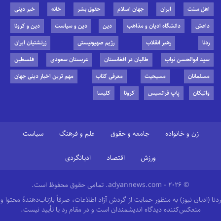
اهل سنت
ایران
جهان اسلام
حقوق بشر
خانه
خبر دینی
داعش
دانشگاه ادیان و مذاهب
دین
دین و سیاست
دین و کرونا
ردنا
رهبر انقلاب
رژیم صهیونیستی
زرتشتیان ایران
سید ابوالحسن نواب
طالبان در افغانستان
عربستان سعودی
فلسطین
مسلمانان
مسیحیت
معرفی کتاب
مهم ترین اخبار دینی جهان
واتیکان
پاپ فرانسیس
کرونا
کلیسا
زن و خانواده
جامعه و حقوق
علم و فرهنگ
سیاست
ورزش
اقتصاد
ادیانگردی
© 2026 - adyannews.com. تمامی حقوق محفوظ است.
ردنا (ادیان نیوز) به منظور حمایت از گردش آزاد اطلاعات، صرفاً بازتاب‌دهندهٔ محتوا و
منعکس‌کننده دیدگاه اندیشمندان است و در مقام رد یا تأیید نیست.