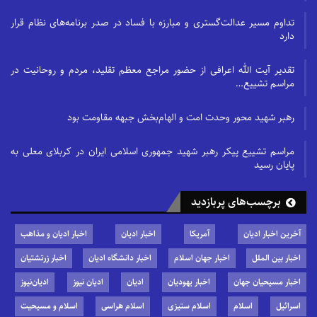
تداوم مسیر عدالت‌گستری و مبارزه با فساد در صدر برنامه‌های نظام قرار
دارد
تقدیر آیت الله اعرافی از حضور مراجع معظم تقلید، مردم و روحانیت در
مراسم تشییع…
رهبر شهید محور وحدت امت و الهام‌بخش جبهه مقاومت بود
مراسم تشییع پیکر رهبر شهید جمهوری اسلامی ایران در کربلای معلی به
پایان رسید
برچسب‌های پربازدید
آخرین اخبار ادیان
آمریکا
اخبار ادیان
اخبار ادیان و مذاهب
اخبار بین الملل
اخبار جهان اسلام
اخبار دانشگاه ادیان
اخبار زرتشتیان
اخبار مسیحیان جهان
اخبار یهودیان
ادیان
ادیان نیوز
ادیان‌نیوز
اسرائیل
اسلام
اسلام ستیزی
اسلام هراسی
اسلام و مسیحیت