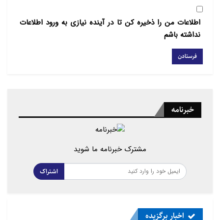
کتاب‌های (grand design) نظم بزرگ یا شکوه نظم و
اطلاعات من را ذخیره کن تا در آینده نیازی به ورود اطلاعات
تاریخچه زمان (A brief story of time) است.
نداشته باشم
ادعای هاوکینگ در باره فلسفه
و خدا
در اینجا به بررسی دو جمله‌ای از او می‌پردازیم که در کتاب
«طرح بزرگ» آمده و موجب شهرت او شده و در مغرب
خبرنامه
زمین، تبلیغات زیادی در مورد این دو جمله انجام گرفته؛
یکی از آن‌ها «مرگ فلسفه» است. هاوکینگ معتقد است
که فلسفه نتوانسته است هم‌پای پیشرفت‌های نوین در
مشترک خبرنامه ما شوید
علم، به‌ویژه فیزیک حرکت کند. از این‌رو، فلسفه مرده
اشتراک
است و کارایی ندارد. جمله دیگر او درباره خداست که
می‌گوید: خدا یک مفهوم زائد و غیرضرور است و بیگ بنگ
(مهبانگ، انفجاز بزرگ) وجود خدا را از ضرورت انداخته و
اخبار برگزیده