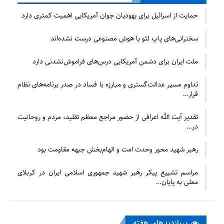
نیازی نیست که خدا وجود داشته باشد. او صریحاً اعلام
حمایت از اسرائیل برای یهودیان جوان آمریکایی اهمیت کمتری دارد
می‌کند که خدا وجود ندارد و «انفجار بزرگ» به‌تنهایی برای
توضیح و تبیین جهان کافی است.
سخنرانی‌های پاپ لئو با هوش مصنوعی درست نشده‌اند
در مغرب‌زمین کتاب‌هایی در پاسخ به هاوکینگ نوشته شده
ملت ایران برای دشمن آمریکایی درس‌های فراموش‌نشدنی دارد
است. جان‌لینوکس، ریاضیدان معروف، کتابی به‌نام
تداوم مسیر عدالت‌گستری و مبارزه با فساد در صدر برنامه‌های نظام
«هاوکینگ در محضر خدا» نوشته است. برخی از
قرار…
فیلسوفان و دانشمندان فیزیک، شیمی، زیست‌شناسی و
برخی از برندگان جایزه نوبل به ایشان جواب داده و کتاب
تقدیر آیت الله اعرافی از حضور مراجع معظم تقلید، مردم و روحانیت
در…
نوشته‌اند. در ایران تنها چند کتاب در نقد هاوکینگ داریم.
یکی از آن‌ها، «طراحی شکوهمند خدا» می‌باشد که کتاب
رهبر شهید محور وحدت امت و الهام‌بخش جبهه مقاومت بود
ضعیفی است. کتاب دیگری توسط آقای دکتر مهدی گلشنی
مراسم تشییع پیکر رهبر شهید جمهوری اسلامی ایران در کربلای
تحت عنوان «چالش‌ها و تبیین‌های خداباوری و دانشمندان
معلی به پایان…
معاصر غربی» نوشته شده است که بخشی از آن به‌نقد
هاوکینگ اختصاص دارد. مصاحبه‌ای از آیت‌الله سبحانی در
نقد هاوکینگ انجام شده است که البته بر پایه کلام و
پربازدید‌های هفته