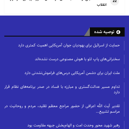
22
انقلاب
دانش ادیان و فلسفه دین به ایشان پاسخی داده شده
باشد، لذا اشکالاتی که به هاوکینگ مطرح می‌شود حاصل
تحقیقات و دیدگاه خودم می‌باشد.
توصیه شده
تلقی اشتباه هاوکینگ از خدا
حمایت از اسرائیل برای یهودیان جوان آمریکایی اهمیت کمتری دارد
در پاسخ به هاوکینگ ابتدا باید ببینیم دلایل هاوکینگ
سخنرانی‌های پاپ لئو با هوش مصنوعی درست نشده‌اند
چیست و چرا به این نظریه رسیده است. اما نکته‌ای که از
آن غفلت شده، این است که اساساً تلقی هاوکینگ از خدا
ملت ایران برای دشمن آمریکایی درس‌های فراموش‌نشدنی دارد
غلط است. ما در فلسفه دین معاصر، بحث‌هایی در مورد
تداوم مسیر عدالت‌گستری و مبارزه با فساد در صدر برنامه‌های نظام قرار
خدا داریم که تحت عنوان «مدل‌های مفهومی خداوند»
دارد
(Models of God) بیان شده است. عارفان مسلمان
خداوند را به‌عنوان حضرت محبوب، جان جانان و حضرت
تقدیر آیت الله اعرافی از حضور مراجع معظم تقلید، مردم و روحانیت در
مراسم تشییع…
عشق در نظر گرفته‌اند. فیلسوفان مسلمان، او را به‌عنوان
عله‌العلل، مبدءالمبادی، واجب‌الوجود بالذات و
رهبر شهید محور وحدت امت و الهام‌بخش جبهه مقاومت بود