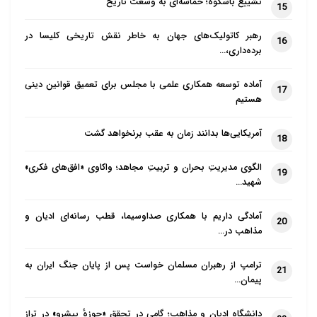
تشییع باشکوه؛ حماسه‌ای به وسعت تاریخ
هاوکینگ پرداخته و در این زمینه کتاب نوشته‌اند. پروفسور
15
کیث‌وارد نیز در کتاب «اتفاق و ضرورت» به هاوکینگ پاسخ
رهبر کاتولیک‌های جهان به خاطر نقش تاریخی کلیسا در
16
داده است.
برده‌داری،…
این مسئله در مغرب‌زمین توسط دانشمندان خداباور جدی
آماده توسعه همکاری علمی با مجلس برای تعمیق قوانین دینی
17
هستیم
گرفته شده و مورد نقد و بررسی قرار گرفته است، اما در
کشور ما از سوی اندیشمندان مورد توجه جدی واقع نشده
آمریکایی‌ها بدانند زمان به عقب برنخواهد گشت
18
است تا این‌که متوجه اثر تخریبی آن در افکار جوانان
شدند. هاوکینگ فیزیکدان عامه‌پسند بوده و فیزیک را به
الگوی مدیریتِ بحران و تربیتِ مجاهد؛ واکاوی «افق‌های فکری»
19
شهید…
زبان ساده بیان می‌کند؛ از این‌رو تبدیل به یک سوپراستار
تبلیغاتی شده و خیلی از جوانان شیفته او می‌شوند.
آمادگی داریم با همکاری صداوسیما، قطب رسانه‌ای ادیان و
20
بی‌خدایان جدید استفاده تبلیغاتی زیادی از او می‌کنند. در
مذاهب در…
کشور ما نیز، روشنفکران، تحصیل‌کردگان و طرفداران
ترامپ از رهبران مسلمان خواست پس از پایان جنگ ایران به
21
الحاد، بزرگ‌ترین دلیلی که علیه وجود خدا اقامه می‌کنند،
پیمان…
همین سخنان هاوکینگ است، لذا سخنان او باید توضیح و
دانشگاه ادیان و مذاهب؛ گامی در تحقق «حوزهٔ پیشرو» در تراز
مورد نقد و بررسی قرار گیرد. تاکنون ندیده‌ام که از منظره