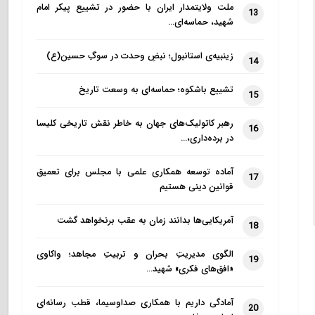
ملت ولایتمدار ایران با حضور در تشییع پیکر امام
13
شهید، حماسه‌ای…
زینبیه‌ی استانبول؛ نبضِ وحدت در سوگِ حسین(ع)
14
تشییع باشکوه؛ حماسه‌ای به وسعت تاریخ
15
رهبر کاتولیک‌های جهان به خاطر نقش تاریخی کلیسا
16
در برده‌داری،…
آماده توسعه همکاری علمی با مجلس برای تعمیق
17
قوانین دینی هستیم
آمریکایی‌ها بدانند زمان به عقب برنخواهد گشت
18
الگوی مدیریتِ بحران و تربیتِ مجاهد؛ واکاوی
19
«افق‌های فکری» شهید…
آمادگی داریم با همکاری صداوسیما، قطب رسانه‌ای
20