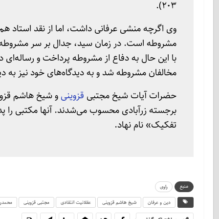
203).
وی اگرچه منشی عرفانی داشت، اما از نقد استاد هم 
مشروطه است. در زمان سید، جدال بر سر مشروطه بال
با این حال به دفاع از مشروطه پرداخت و رساله‌ای د
مخالفان مشروطه شد و به دیدگاه‌های خود نیز به دید
حضرات آیات شیخ مجتبی
قزوینی
و شیخ هاشم قزوین
برجسته زرآبادی محسوب می‌شدند. آنها مکتبی را 
تفکیک» نام نهاد.
منبع
راوی
دین و عرفان
شیخ هاشم قزوینی
عقلانیت انتقادی
مجتبی قزوینی
محمدر