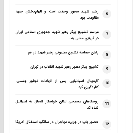
رهبر شهید محور وحدت امت و الهام‌بخش جبهه
6
مقاومت بود
مراسم تشییع پیکر رهبر شهید جمهوری اسلامی ایران
7
در کربلای معلی به…
پایان حماسه تشییع میلیونی رهبر شهید در قم
8
تشییع پیکر مطهر رهبر شهید انقلاب در تهران
9
کاردینال اسپانیایی پس از اتهامات تجاوز جنسی،
10
کناره‌گیری کرد
روستاهای مسیحی لبنان خواستار الحاق به اسرائیل
11
شده‌اند
حضور پاپ در جزیره مهاجران در سالگرد استقلال آمریکا
12