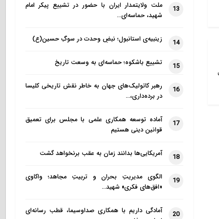
ملت ولایتمدار ایران با حضور در تشییع پیکر امام
13
شهید، حماسه‌ای…
زینبیه‌ی استانبول؛ نبضِ وحدت در سوگِ حسین(ع)
14
تشییع باشکوه؛ حماسه‌ای به وسعت تاریخ
15
رهبر کاتولیک‌های جهان به خاطر نقش تاریخی کلیسا
16
در برده‌داری،…
آماده توسعه همکاری علمی با مجلس برای تعمیق
17
قوانین دینی هستیم
آمریکایی‌ها بدانند زمان به عقب برنخواهد گشت
18
الگوی مدیریتِ بحران و تربیتِ مجاهد؛ واکاوی
19
«افق‌های فکری» شهید…
آمادگی داریم با همکاری صداوسیما، قطب رسانه‌ای
20