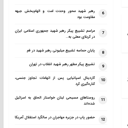
رهبر شهید محور وحدت امت و الهام‌بخش جبهه
6
مقاومت بود
مراسم تشییع پیکر رهبر شهید جمهوری اسلامی ایران
7
در کربلای معلی به…
پایان حماسه تشییع میلیونی رهبر شهید در قم
8
تشییع پیکر مطهر رهبر شهید انقلاب در تهران
9
کاردینال اسپانیایی پس از اتهامات تجاوز جنسی،
10
کناره‌گیری کرد
روستاهای مسیحی لبنان خواستار الحاق به اسرائیل
11
شده‌اند
حضور پاپ در جزیره مهاجران در سالگرد استقلال آمریکا
12