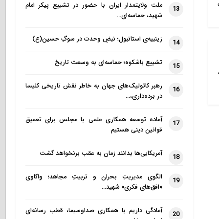
ملت ولایتمدار ایران با حضور در تشییع پیکر امام
13
شهید، حماسه‌ای…
زینبیه‌ی استانبول؛ نبضِ وحدت در سوگِ حسین(ع)
14
تشییع باشکوه؛ حماسه‌ای به وسعت تاریخ
15
رهبر کاتولیک‌های جهان به خاطر نقش تاریخی کلیسا
16
در برده‌داری،…
آماده توسعه همکاری علمی با مجلس برای تعمیق
17
قوانین دینی هستیم
آمریکایی‌ها بدانند زمان به عقب برنخواهد گشت
18
الگوی مدیریتِ بحران و تربیتِ مجاهد؛ واکاوی
19
«افق‌های فکری» شهید…
آمادگی داریم با همکاری صداوسیما، قطب رسانه‌ای
20