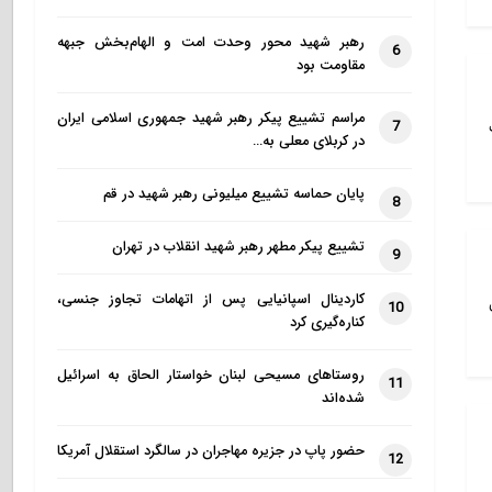
رهبر شهید محور وحدت امت و الهام‌بخش جبهه
6
مقاومت بود
مراسم تشییع پیکر رهبر شهید جمهوری اسلامی ایران
7
در کربلای معلی به…
پایان حماسه تشییع میلیونی رهبر شهید در قم
8
تشییع پیکر مطهر رهبر شهید انقلاب در تهران
9
کاردینال اسپانیایی پس از اتهامات تجاوز جنسی،
10
کناره‌گیری کرد
روستاهای مسیحی لبنان خواستار الحاق به اسرائیل
11
شده‌اند
حضور پاپ در جزیره مهاجران در سالگرد استقلال آمریکا
12