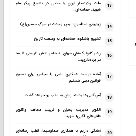
ملت ولایتمدار ایران با حضور در تشییع پیکر امام
13
شهید، حماسه‌ای…
زینبیه‌ی استانبول؛ نبضِ وحدت در سوگِ حسین(ع)
14
تشییع باشکوه؛ حماسه‌ای به وسعت تاریخ
15
رهبر کاتولیک‌های جهان به خاطر نقش تاریخی کلیسا
16
در برده‌داری،…
آماده توسعه همکاری علمی با مجلس برای تعمیق
17
قوانین دینی هستیم
آمریکایی‌ها بدانند زمان به عقب برنخواهد گشت
18
الگوی مدیریتِ بحران و تربیتِ مجاهد؛ واکاوی
19
«افق‌های فکری» شهید…
آمادگی داریم با همکاری صداوسیما، قطب رسانه‌ای
20