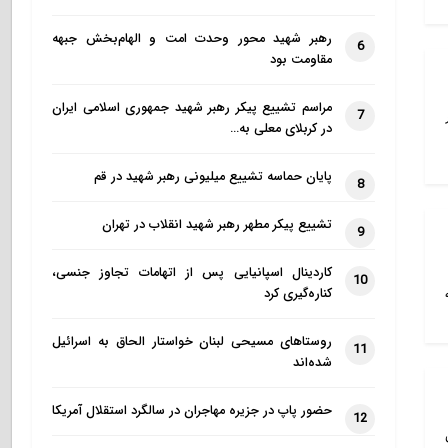
رهبر شهید محور وحدت امت و الهام‌بخش جبهه
6
مقاومت بود
مراسم تشییع پیکر رهبر شهید جمهوری اسلامی ایران
7
در کربلای معلی به…
پایان حماسه تشییع میلیونی رهبر شهید در قم
8
تشییع پیکر مطهر رهبر شهید انقلاب در تهران
9
کاردینال اسپانیایی پس از اتهامات تجاوز جنسی،
10
کناره‌گیری کرد
روستاهای مسیحی لبنان خواستار الحاق به اسرائیل
11
شده‌اند
حضور پاپ در جزیره مهاجران در سالگرد استقلال آمریکا
12