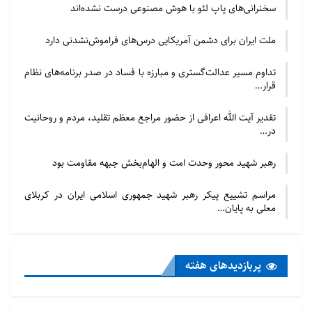
سخنرانی‌های پاپ لئو با هوش مصنوعی درست نشده‌اند
مقالات آن سمینار نیز اکنون آماده است و حتی مراحل
چاپ آن انجام شده و تقریباً نزدیک به انتشار است.
ملت ایران برای دشمن آمریکایی درس‌های فراموش‌نشدنی دارد
نویسندگان مختلفی نیز در رشته‌های گوناگون اعم از رشته
تداوم مسیر عدالت‌گستری و مبارزه با فساد در صدر برنامه‌های نظام
منطق تا رشته فولکلور تا تخصص‌های دیگر مقالاتی ارائه
قرار…
کرده‌اند؛ بنابراین به صورت بینارشته‌ای کار شد و کتابی با
تقدیر آیت الله اعرافی از حضور مراجع معظم تقلید، مردم و روحانیت
یک دیباچه مبسوط که در مورد آن مقالات صحبت شده،
در…
منتشر خواهد شد.
رهبر شهید محور وحدت امت و الهام‌بخش جبهه مقاومت بود
ظرفیت حکمت فهلوی در فهم
مراسم تشییع پیکر رهبر شهید جمهوری اسلامی ایران در کربلای
حوزه‌های مختلف
معلی به پایان…
حکمت فهلوی را در حوزه‌های مختلفی می‌توان یافت و
محققان می‌توانند تحقیق کنند که فرهنگ معنوی مردم
پربازدید‌های هفته
ایران را در ابعاد مختلف از پرده ابهام بیرون آورند و بدون
این تحقیقات به انجماد و بن‌بست می‌رسیم و باید این