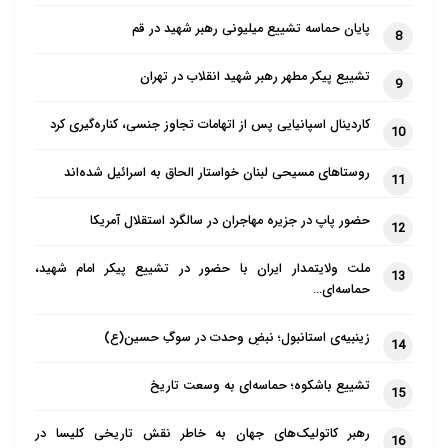
می‌کنند اما دو طرف غافل از رمز موجود در قالیچه هستند؛
پایان حماسه تشییع میلیونی رهبر شهید در قم
8
مثلاً رنگ سرخ قالی، رنگ سرخ خون سیاوش است و این
تشییع پیکر مطهر رهبر شهید انقلاب در تهران
ریشه در
شاهنامه
و کتاب‌های پهلوی در مورد سیاوش دارد.
9
اما آیا ما این‌ها را می‌دانیم؟
کاردینال اسپانیایی پس از اتهامات تجاوز جنسی، کناره‌گیری کرد
10
اهمیت فهلوی با هنرها و صنایع
روستاهای مسیحی لبنان خواستار الحاق به اسرائیل شده‌اند
11
دستی
حضور پاپ در جزیره مهاجران در سالگرد استقلال آمریکا
12
نسبت حکمت فهلوی و هنرها و صنایع سنتی ایران خود
ملت ولایتمدار ایران با حضور در تشییع پیکر امام شهید،
13
یک کار علمی است و با این کار می‌توان معنای هنرهای
حماسه‌ای…
ایرانی را احیا کرد. امروزه هم هنرهای ما بسیار چشم‌نواز
است، حال تصور کنید که معنای آن هم فهمیده شود. شما
زینبیه‌ی استانبول؛ نبضِ وحدت در سوگِ حسین(ع)
14
دیده‌اید که مثلاً مسجد شیخ لطف‌الله برای گردشگران
تشییع باشکوه؛ حماسه‌ای به وسعت تاریخ
15
بسیار جذاب است و این در حالی است که توریست و آن
راوی، چیزی از اصل مطلب نمی‌دانند و مطالب کاذبی
رهبر کاتولیک‌های جهان به خاطر نقش تاریخی کلیسا در
16