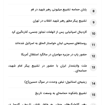
پایان حماسه تشییع میلیونی رهبر شهید در قم
8
تشییع پیکر مطهر رهبر شهید انقلاب در تهران
9
کاردینال اسپانیایی پس از اتهامات تجاوز جنسی، کناره‌گیری کرد
10
روستاهای مسیحی لبنان خواستار الحاق به اسرائیل شده‌اند
11
حضور پاپ در جزیره مهاجران در سالگرد استقلال آمریکا
12
ملت ولایتمدار ایران با حضور در تشییع پیکر امام شهید،
13
حماسه‌ای…
زینبیه‌ی استانبول؛ نبضِ وحدت در سوگِ حسین(ع)
14
تشییع باشکوه؛ حماسه‌ای به وسعت تاریخ
15
رهبر کاتولیک‌های جهان به خاطر نقش تاریخی کلیسا در