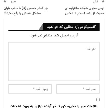
قبلی
بعدی
اسلامی و احکام اسلام را زیر سؤال برده و آنها را مغایر با
ترس مجری شبکه ماهواره ای
چرا امام حسین (ع) با طلب باران
حقوق بشر معرفی کرده است. این دیپلمات سابق مالدیوی
محبت از رشد اسلام + عکس
مشکل عطش را رفع نکرد؟!
در گزارش های سابق خود از افراد تروریست که سابقه
مبارزه مسلحانه و کشتار مردم عادی را دارند حمایت کرده
گفت‌وگو درباره مطلبی که خواندید
است.
آدرس ایمیل شما منتشر نمی‌شود.
ایران اساسا تعیین گزارشگر ویژه حقوق بشر را به‌دلیل
عملکرد گزینشی و ایجاد تبعیض در میان کشورهای عضو
قبول ندارد.
منبع: تسنیم
اطلاعات من را ذخیره کن تا در آینده نیازی به ورود اطلاعات