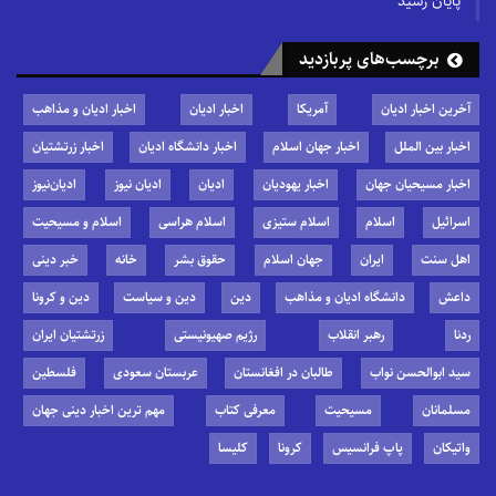
پایان رسید
برچسب‌های پربازدید
آخرین اخبار ادیان
آمریکا
اخبار ادیان
اخبار ادیان و مذاهب
اخبار بین الملل
اخبار جهان اسلام
اخبار دانشگاه ادیان
اخبار زرتشتیان
اخبار مسیحیان جهان
اخبار یهودیان
ادیان
ادیان نیوز
ادیان‌نیوز
اسرائیل
اسلام
اسلام ستیزی
اسلام هراسی
اسلام و مسیحیت
اهل سنت
ایران
جهان اسلام
حقوق بشر
خانه
خبر دینی
داعش
دانشگاه ادیان و مذاهب
دین
دین و سیاست
دین و کرونا
ردنا
رهبر انقلاب
رژیم صهیونیستی
زرتشتیان ایران
سید ابوالحسن نواب
طالبان در افغانستان
عربستان سعودی
فلسطین
مسلمانان
مسیحیت
معرفی کتاب
مهم ترین اخبار دینی جهان
واتیکان
پاپ فرانسیس
کرونا
کلیسا