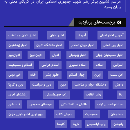
مراسم تشییع پیکر رهبر شهید جمهوری اسلامی ایران در کربلای معلی به
پایان رسید
برچسب‌های پربازدید
آخرین اخبار ادیان
آمریکا
اخبار ادیان
اخبار ادیان و مذاهب
اخبار بین الملل
اخبار جهان اسلام
اخبار دانشگاه ادیان
اخبار زرتشتیان
اخبار مسیحیان جهان
اخبار یهودیان
ادیان
ادیان نیوز
ادیان‌نیوز
اسرائیل
اسلام
اسلام ستیزی
اسلام هراسی
اسلام و مسیحیت
اهل سنت
ایران
جهان اسلام
حقوق بشر
خانه
خبر دینی
داعش
دانشگاه ادیان و مذاهب
دین
دین و سیاست
دین و کرونا
ردنا
رهبر انقلاب
رژیم صهیونیستی
زرتشتیان ایران
سید ابوالحسن نواب
طالبان در افغانستان
عربستان سعودی
فلسطین
مسلمانان
مسیحیت
معرفی کتاب
مهم ترین اخبار دینی جهان
واتیکان
پاپ فرانسیس
کرونا
کلیسا