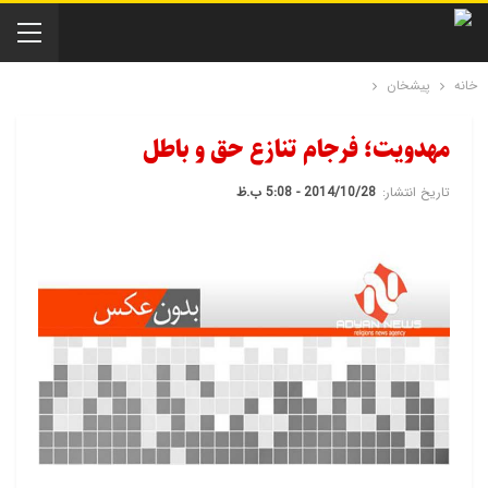
خانه
پیشخان
مهدويت؛ فرجام تنازع حق و باطل
تاریخ انتشار:
2014/10/28 - 5:08 ب.ظ