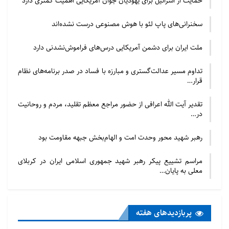
حمایت از اسرائیل برای یهودیان جوان آمریکایی اهمیت کمتری دارد
ثلاثة نظريات في هذا الموضوع وجاءت النظرية الأولي تحت
عنوان (نظرية التكامل التاريخي وإنتصار الحق) وفيها جري
سخنرانی‌های پاپ لئو با هوش مصنوعی درست نشده‌اند
البحث في مسألة الخاتمية السعيدة وتم اثباتها وتقريرها
ملت ایران برای دشمن آمریکایی درس‌های فراموش‌نشدنی دارد
بواسطة الدلائل العقلية والنقلية مصحوبتا مع ذكر النظريات
والأراء التي تبناها كبار العلماء والفلاسفة في هذا
تداوم مسیر عدالت‌گستری و مبارزه با فساد در صدر برنامه‌های نظام
قرار…
الخصوص.
تقدیر آیت الله اعرافی از حضور مراجع معظم تقلید، مردم و روحانیت
واما النظرية الثانية فهي نظرية (الأدوار التاريخية ومحورية
در…
الباطل) وهي مبنية علي اساس الأدوار التاريخية ومراحله
رهبر شهید محور وحدت امت و الهام‌بخش جبهه مقاومت بود
المتعددة وتري هذه النظرية بإن التاريخ هو بمثابة موجود
حي له مراحل طفولية وشبابية وشيخوخية ومن ثم مرحلة
مراسم تشییع پیکر رهبر شهید جمهوری اسلامی ایران در کربلای
الموت وأصحاب تلك النظرية يثبتونها علي اساس ظهور
معلی به پایان…
وسقوط الحضارات المتعددة التي جاد بها عمر التاريخ.
واما النظرية الثالثة الواردة بهذا الخصوص فهي نظرية
پربازدید‌های هفته
(الإنحلالية التاريخية وإضمحلالية البشر) وقد طرحت هذه