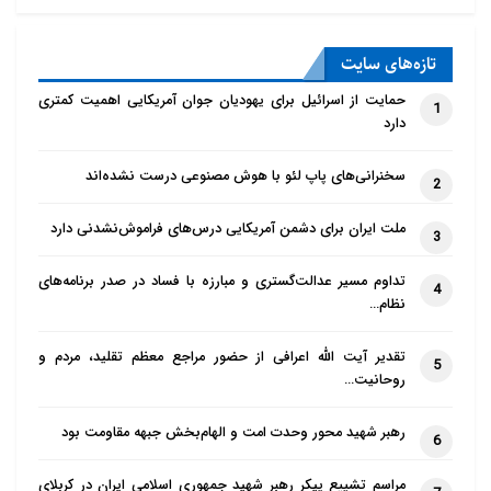
النظرية الإفراطية مسألة إضمحلال الإنسان فجعلته كائن
يأس وله نظرة ضبابية قاتمة بالنسبة الي المستقبل ونهاية
تازه‌‌های سایت
التاريخ الإنساني وإنه في النهاية وعلي اساس ماطرحت هذه
حمایت از اسرائیل برای یهودیان جوان آمریکایی اهمیت کمتری
1
النظرية ينفي بشدة ذلك ويعتبره أمرا في غاية السخرية
دارد
وبعد أن استعرض كاتب تلك المقالة النظريات الثلاثة
سخنرانی‌های پاپ لئو با هوش مصنوعی درست نشده‌اند
وتوضيح الأدلة الخاصة بكل واحدة منها يدخل في تفاصيل
2
أكثر حول النظرية الأولي ويطرح مسألة المنقذ والمهدوية
ملت ایران برای دشمن آمریکایی درس‌های فراموش‌نشدنی دارد
3
علي إنها غاية السير الإجتماعي الإنساني وإنها بعنوان مظهر
تداوم مسیر عدالت‌گستری و مبارزه با فساد در صدر برنامه‌های
النهاية السعيدة للتاريخ وذلك بالأستناد علي الإتجاه الديني
4
نظام…
وفي النهاية يختم الكاتب مقالته بذكر الخلاصة والنتيجة
النهائية من بحثه.
تقدیر آیت الله اعرافی از حضور مراجع معظم تقلید، مردم و
5
روحانیت…
كليد واژه:
كليدواژه فارسي: مهدويت، حق، باطل، تاريخ
رهبر شهید محور وحدت امت و الهام‌بخش جبهه مقاومت بود
6
ادواري، تاريخ خطي، تنازع حق و باطل، آينده نگري مثبت،
آينده نگري منفي (كليدواژه عربي: المهدوية، الحق، الباطل،
مراسم تشییع پیکر رهبر شهید جمهوری اسلامی ایران در کربلای