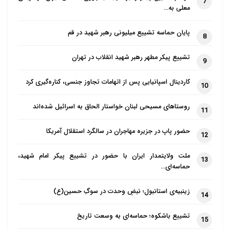
7
معلی به…
التاريخ الإدواري، التاريخ الخطي، نزاع الحق والباطل، النظرة
المستقبيلة الإيجابية، النظرة المستقبيلة السلبية، هدف
پایان حماسه تشییع میلیونی رهبر شهید در قم
8
التاريخ، التكامل التاريخي، الإنحطاط التاريخي)
تشییع پیکر مطهر رهبر شهید انقلاب در تهران
9
مهدويت؛ فرجام تنازع حق و باطل
کاردینال اسپانیایی پس از اتهامات تجاوز جنسی، کناره‌گیری کرد
10
روستاهای مسیحی لبنان خواستار الحاق به اسرائیل شده‌اند
11
حضور پاپ در جزیره مهاجران در سالگرد استقلال آمریکا
12
ملت ولایتمدار ایران با حضور در تشییع پیکر امام شهید،
13
حماسه‌ای…
زینبیه‌ی استانبول؛ نبضِ وحدت در سوگِ حسین(ع)
14
تشییع باشکوه؛ حماسه‌ای به وسعت تاریخ
15