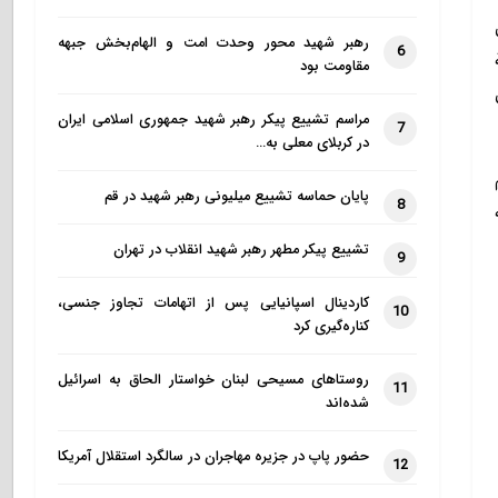
رهبر شهید محور وحدت امت و الهام‌بخش جبهه
6
مقاومت بود
مراسم تشییع پیکر رهبر شهید جمهوری اسلامی ایران
7
در کربلای معلی به…
پایان حماسه تشییع میلیونی رهبر شهید در قم
8
تشییع پیکر مطهر رهبر شهید انقلاب در تهران
9
کاردینال اسپانیایی پس از اتهامات تجاوز جنسی،
10
کناره‌گیری کرد
روستاهای مسیحی لبنان خواستار الحاق به اسرائیل
11
شده‌اند
حضور پاپ در جزیره مهاجران در سالگرد استقلال آمریکا
12