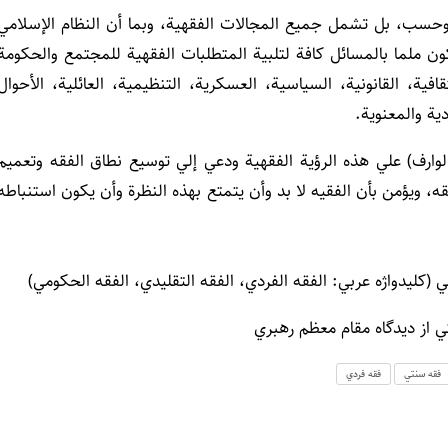
وحسب، بل تشمل جميع المجالات الفقهية، وبما أن النظام الإسلامي
 ملما بالمسائل كافة لتلبية المتطلبات الفقهية للمجتمع والحكومة
فية، القانونية، السياسية، العسكرية، التنظيمية، العائلية، الأحوال
دية والمعنوية.
الوارف) علي هذه الرؤية الفقهية ودعي إلي توسيع نطاق الفقه وتعميم
 ويؤمن بأن الفقيه لا بد وأن يتمتع بهذه النظرة وأن يكون استنباطه
كليدواژه عربي: الفقه الفردي، الفقه التقليدي، الفقه الحكومي)
 از ديدگاه مقام معظم رهبري
فقه سنتي
فقه فردي