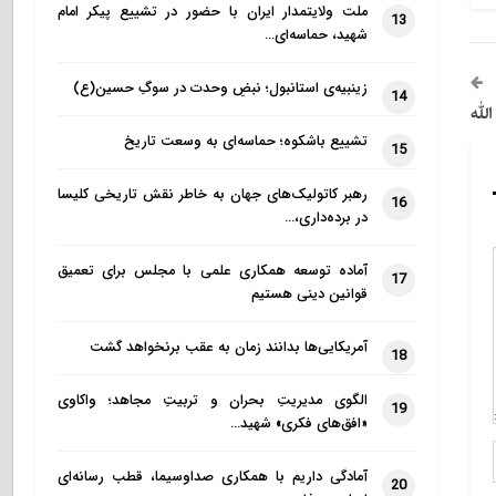
ملت ولایتمدار ایران با حضور در تشییع پیکر امام
13
شهید، حماسه‌ای…
زینبیه‌ی استانبول؛ نبضِ وحدت در سوگِ حسین(ع)
14
لله
تشییع باشکوه؛ حماسه‌ای به وسعت تاریخ
15
رهبر کاتولیک‌های جهان به خاطر نقش تاریخی کلیسا
16
در برده‌داری،…
آماده توسعه همکاری علمی با مجلس برای تعمیق
17
قوانین دینی هستیم
آمریکایی‌ها بدانند زمان به عقب برنخواهد گشت
18
الگوی مدیریتِ بحران و تربیتِ مجاهد؛ واکاوی
19
«افق‌های فکری» شهید…
آمادگی داریم با همکاری صداوسیما، قطب رسانه‌ای
20