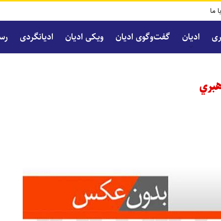
ا ما
ری
ادیان
گفت‌و‌گوی ادیان
ویکی ادیان
ادیانگردی
رسا
هبري