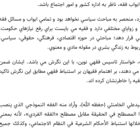
بواب فقه، ناظر به اداره کشور و امور اجتماع باشد.
رد، منحصر به مباحث سياسي نخواهد بود و تمامي ابواب و مسائل فقه
 زواياي مختلفي دارد و فقيه مي بايست براي رفع نيازهاي حکومت،
سي قرار دهد؛ مباحثي در حوزه اقتصادي، فرهنگي، حقوقي، سياسي،
بوط به زندگي بشري در مقوله مادي و معنوي.
ه، خواستار تاسيس فقهي نوين، با اين نگرش مي باشد. ايشان ضمن
ي دهند، بر اهتمام فقيهان بر استنباط فقهي مطابق اين نگرش تاکيد
قيه را خاطرنشان کرده اند.
يدعلي الخامنئي (حفظه الله)، وأراد منه الفقه النموذجي الذي ينصب
 المصطلح في الحقيقة مقابل مصطلح «الفقه الفردي»، لأنه بمعني
لالها استنباط الأحكام الشرعية في النظام الاجتماعي، وكذلك جميع