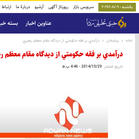
سرویس بازار
رپورتاژ آگهی
آرشیو
دربارۀ ما
ارتباط ب
یکشنبه - 2026/08/09
عناوین اخبار
بسته خب
خانه
پیشخان
درآمدي بر فقه حکومتي از ديدگاه مقام معظم رهبري
درآمدي بر فقه حکومتي از ديدگاه مقام معظم ر
تاریخ انتشار:
2014/10/29 - 4:46 ب.ظ