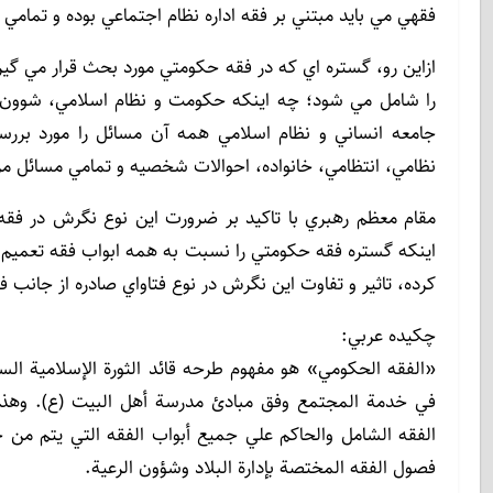
فقهي مي بايد مبتني بر فقه اداره نظام اجتماعي بوده و تمامي ا
ازاين رو، گستره اي که در فقه حکومتي مورد بحث قرار مي گي
را شامل مي شود؛ چه اينکه حکومت و نظام اسلامي، شوون و
جامعه انساني و نظام اسلامي همه آن مسائل را مورد برر
نظامي، انتظامي، خانواده، احوالات شخصيه و تمامي مسائل مر
مقام معظم رهبري با تاکيد بر ضرورت اين نوع نگرش در فق
اينکه گستره فقه حکومتي را نسبت به همه ابواب فقه تعميم م
کرده، تاثير و تفاوت اين نگرش در نوع فتاواي صادره از جانب ف
چکيده عربي:
«الفقه الحكومي» هو مفهوم طرحه قائد الثورة الإسلامية الس
في خدمة المجتمع وفق مبادئ مدرسة أهل البيت (ع). وهذا
الفقه الشامل والحاكم علي جميع أبواب الفقه التي يتم من خ
فصول الفقه المختصة بإدارة البلاد وشؤون الرعية.