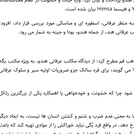
ه منظر عرفانی، اسطوره ای و مناسکی مورد بررسی قرار داد، افزود:
 عرفانی هند، از جمله هندو، بودا و جینه به شمار می رود.
اهب قم مطرح کرد: از دیدگاه مکاتب عرفانی هندو، به ویژه مکتب یگه
Yoga، رعایت اصول اخلاقی و پرهیزگاری که به آن یمه Yama می گویند، برای فرد سالک جزو ضروریات اولیه سیر و سلوک عرفانی
 چرا که خشونت و خودخواهی یا اهمکاره یکی از بزرگترین رذائل
ها به معنی عدم ضرب و شتم و کشتن انسان ها نیست، به ابعاد دیگر
خ دهد. در واقع فرد یُگی نباید خوراکش را از موادی تهیه کند که باعث
 آیین هندو اغلب گیاهخوار هستند. به همین معنا، خشونت نباید در