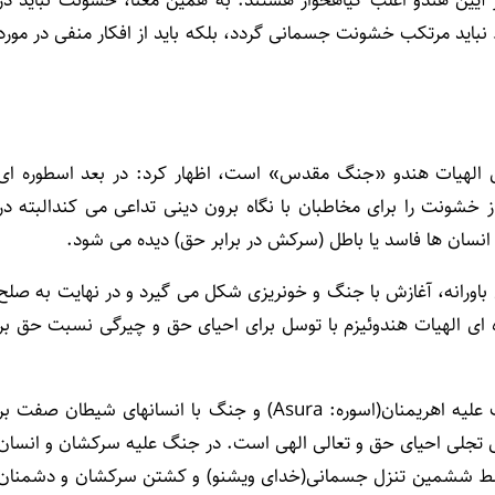
ط نباید مرتکب خشونت جسمانی گردد، بلکه باید از افکار منفی در مورد
 ای الهیات هندو «جنگ مقدس» است، اظهار کرد: در بعد اسطوره ای
 خشونت را برای مخاطبان با نگاه برون دینی تداعی می کندالبته در
نسان ها فاسد یا باطل (سرکش در برابر حق) دیده می شود.
باورانه، آغازش با جنگ و خونریزی شکل می گیرد و در نهایت به صلح
ای الهیات هندوئیزم با توسل برای احیای حق و چیرگی نسبت حق بر
وی با دیدگاه اسطوره شناختی در آیین هندو عنوان کرد: جنگ علیه اهریمنان(اسوره: Asura) و جنگ با انسانهای شیطان صفت ب
ای تجلی احیای حق و تعالی الهی است. در جنگ علیه سرکشان و انسان
وسط ششمین تنزل جسمانی(خدای ویشنو) و کشتن سرکشان و دشمنان