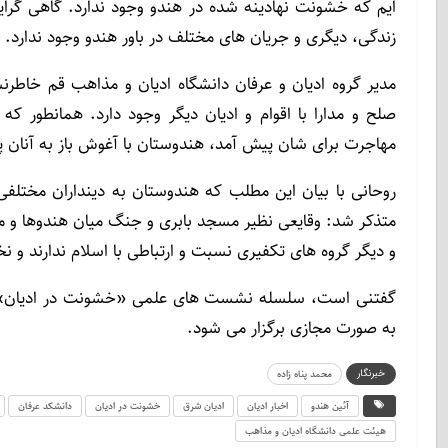
ایم که خشونت نهادینه شده در هندو وجود ندارد. گاهی گرا
زندگی، دیگری و جریان های مختلف در باور هندو وجود ندارد.
مدیر گروه ادیان و عرفان دانشگاه ادیان و مذاهب قم خاطرنشا
صلح و مدارا با اقوام و ادیان دیگر وجود دارد. همانطور که 
مهاجرت برای شان پیش آمد، هندوستان با آغوش باز به آنان پن
روحانی با بیان این مطلب که هندوستان به دینداران مختلفی ا
متذکر شد: وقایعی نظیر مسجد بابری و جنگ میان هندوها و م
و دیگر گروه های تکفیری نسبت و ارتباطی با اسلام ندارند و 
گفتنی است، سلسله نشست های علمی «خشونت در ادیان» در 
به صورت مجازی برگزار می شود.
خبرنگار
محمد پناه زاده
آئین هندو
اخبار ادیان
ادیان شرق
خشونت در ادیان
دانشکد عرفان
هیئت علمی دانشگاه ادیان و مذاهب