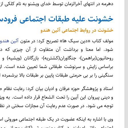
دهرمه در انتهای آخرالزمان توسط خدای ویشنو به نام کلکی ا
خشونت علیه طبقات اجتماعی فرود
خشونت در روابط اجتماعی آئین هندو
مولف کتاب «دین سیک ها» تصریح کرد: در متون
آئین هندو
شود. اما معنا و برداشت آن متفاوت از آن چیزی که د
روحانیون(براهمن)- جنگاوران(کشتریه)- بازرگانان (ویشیه)
براساس زایش و سرنوشت طبقاتی شما تعیین شده است. از ا
سنگینی را بر بی حرمتی طبقات پایین بر طبقات بالا برشمرده
استاد و پژوهشگر حوزه عرفان و ادیان بیان کرد: رعایت نظام 
و دینی پیروان این آیین را تحت الشعاع قرار داده است. به ویژ
توجه می شود. در صورت عدم رعایت آن مجازات سختی در نظ
وی با اشاره به اینکه عضویت در یک طبقه اجتماعی موروثی است
اجتماعی بلاتر راه یابند. در کتاب منوسمرتی (کتاب وحیانی و 