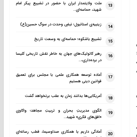
ملت ولایتمدار ایران با حضور در تشییع پیکر امام
13
شهید، حماسه‌ای…
زینبیه‌ی استانبول؛ نبضِ وحدت در سوگِ حسین(ع)
14
تشییع باشکوه؛ حماسه‌ای به وسعت تاریخ
15
رهبر کاتولیک‌های جهان به خاطر نقش تاریخی کلیسا
16
در برده‌داری،…
آماده توسعه همکاری علمی با مجلس برای تعمیق
17
قوانین دینی هستیم
آمریکایی‌ها بدانند زمان به عقب برنخواهد گشت
18
الگوی مدیریتِ بحران و تربیتِ مجاهد؛ واکاوی
19
«افق‌های فکری» شهید…
آمادگی داریم با همکاری صداوسیما، قطب رسانه‌ای
20