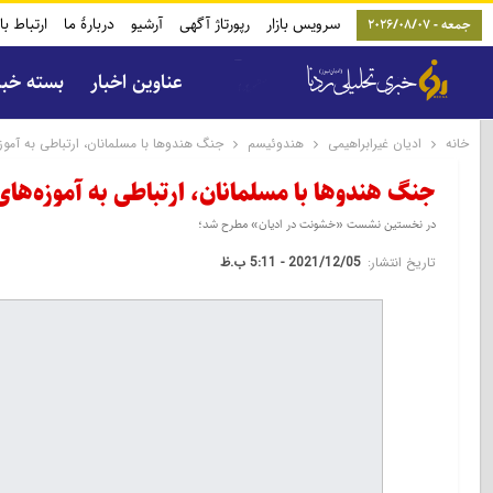
سرویس بازار
رپورتاژ آگهی
آرشیو
دربارۀ ما
ارتباط با
جمعه - 2026/08/07
عناوین اخبار
بسته خب
خانه
ادیان غیرابراهیمی
هندوئیسم
جنگ هندوها با مسلمانان، ارتباطی به آموز
جنگ هندوها با مسلمانان، ارتباطی به آموزه‌ها
در نخستین نشست «خشونت در ادیان» مطرح شد؛
تاریخ انتشار:
2021/12/05 - 5:11 ب.ظ