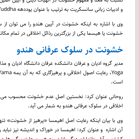
و ادبیات زبانی سانسکریت به ترتیب با عنوان یوددهه Yuddha و هیسما Himsa بیان شده است.
وی با اشاره به اینکه خشونت در آیین هندو را می توان از س
خشونت یا هیسما یکی از بزرگترین رذائل اخلاقی در تمام مکاتب
خشونت در سلوک عرفانی هندو
مدیر گروه ادیان و عرفان دانشکده عرفان دانشگاه ادیان و مذ
است.
روحانی عنوان کرد: نخستین اصل عدم خشونت محسوب می شود
اخلاقی در سلوک عرفانی هندو به شمار می آید.
وی با بیان اینکه رعایت اصل اهیمسا «پرهیز از خشونت» تن
آن اشاره و عنوان کرد: اهیمسا در خوراک و اندیشه نیز نباید ر
کشتن و آزار جانداران دیگر باشد. به همین علت یوگی ها در