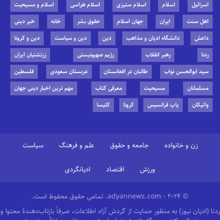
اسرائیل
اسلام
اسلام ستیزی
اسلام هراسی
اسلام و مسیحیت
اهل سنت
ایران
جهان اسلام
حقوق بشر
خانه
خبر دینی
داعش
دانشگاه ادیان و مذاهب
دین
دین و سیاست
دین و کرونا
ردنا
رهبر انقلاب
رژیم صهیونیستی
زرتشتیان ایران
سید ابوالحسن نواب
طالبان در افغانستان
عربستان سعودی
فلسطین
مسلمانان
مسیحیت
معرفی کتاب
مهم ترین اخبار دینی جهان
واتیکان
پاپ فرانسیس
کرونا
کلیسا
زن و خانواده
جامعه و حقوق
علم و فرهنگ
سیاست
ورزش
اقتصاد
ادیانگردی
© 2026 - adyannews.com. تمامی حقوق محفوظ است.
ردنا (ادیان نیوز) به منظور حمایت از گردش آزاد اطلاعات، صرفاً بازتاب‌دهندهٔ محتوا و