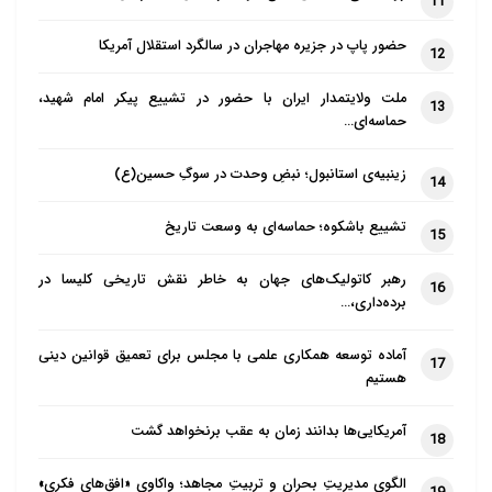
11
حضور پاپ در جزیره مهاجران در سالگرد استقلال آمریکا
12
ملت ولایتمدار ایران با حضور در تشییع پیکر امام شهید،
13
حماسه‌ای…
زینبیه‌ی استانبول؛ نبضِ وحدت در سوگِ حسین(ع)
14
تشییع باشکوه؛ حماسه‌ای به وسعت تاریخ
15
رهبر کاتولیک‌های جهان به خاطر نقش تاریخی کلیسا در
16
برده‌داری،…
آماده توسعه همکاری علمی با مجلس برای تعمیق قوانین دینی
17
هستیم
آمریکایی‌ها بدانند زمان به عقب برنخواهد گشت
18
الگوی مدیریتِ بحران و تربیتِ مجاهد؛ واکاوی «افق‌های فکری»