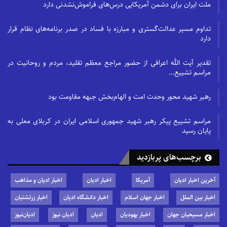
ملت ایران برای دشمن آمریکایی درس‌های فراموش‌نشدنی دارد
تداوم مسیر عدالت‌گستری و مبارزه با فساد در صدر برنامه‌های نظام قرار
دارد
تقدیر آیت الله اعرافی از حضور مراجع معظم تقلید، مردم و روحانیت در
مراسم تشییع…
رهبر شهید محور وحدت امت و الهام‌بخش جبهه مقاومت بود
مراسم تشییع پیکر رهبر شهید جمهوری اسلامی ایران در کربلای معلی به
پایان رسید
برچسب‌های پربازدید
آخرین اخبار ادیان
آمریکا
اخبار ادیان
اخبار ادیان و مذاهب
اخبار بین الملل
اخبار جهان اسلام
اخبار دانشگاه ادیان
اخبار زرتشتیان
اخبار مسیحیان جهان
اخبار یهودیان
ادیان
ادیان نیوز
ادیان‌نیوز