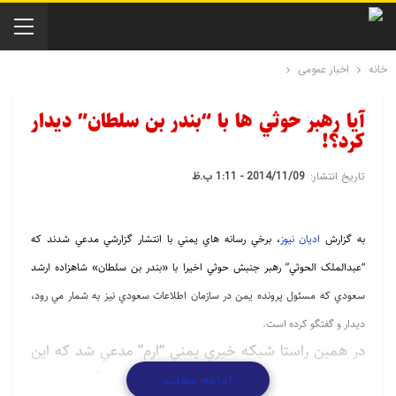
خانه
اخبار عمومی
آيا رهبر حوثي ها با “بندر بن سلطان” ديدار
کرد؟!
تاریخ انتشار:
2014/11/09 - 1:11 ب.ظ
به گزارش
ادیان نیوز
، برخي رسانه هاي يمني با انتشار گزارشي مدعي شدند که
“عبدالملک الحوثي” رهبر جنبش حوثي اخيرا با «بندر بن سلطان» شاهزاده ارشد
سعودي که مسئول پرونده يمن در سازمان اطلاعات سعودي نيز به شمار مي رود،
ديدار و گفتگو کرده است.
در همين راستا شبکه خبري يمني “ارم” مدعي شد که اين
ديدار با ميانجيگري عمان و مصر صورت گرفته و به
ادامه مطلب