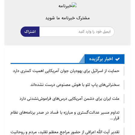
سازمان اطلاعات و امنيت عربستان ميليون ها دلار به
جنبش حوثي کمک مالي کرده تا بتواند به مبارزات خود در
مشترک خبرنامه ما شوید
منطقه “صعده” در شمال يمن ادامه دهد.
قابل ذکر است، تا به اين لحظه هيچ منبع رسمي سعودي يا
اشتراک
وابسته به “انصار الله” خبر ديدار رهبر حوثي با «بندر بن
سلطان» را تأييد نکرده است.
منبع: شيعه آنلاين
اخبار برگزیده
حمایت از اسرائیل برای یهودیان جوان آمریکایی اهمیت کمتری دارد
سخنرانی‌های پاپ لئو با هوش مصنوعی درست نشده‌اند
ملت ایران برای دشمن آمریکایی درس‌های فراموش‌نشدنی دارد
تداوم مسیر عدالت‌گستری و مبارزه با فساد در صدر برنامه‌های نظام
قرار…
تقدیر آیت الله اعرافی از حضور مراجع معظم تقلید، مردم و روحانیت