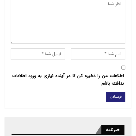
لازم به ذکر است چندي پيش نيز روزنامه “القدس العربي”
چاپ لندن با انتشار مطلبي مدعي شده بود که ديداري
محرمانه ميان برخي از مقامات ارشد جنبش حوثي يمن، با
شاهزاده “بندر بن سلطان” انجام شده است.
در ادامه مطلب “القدس العربي” آمده بود: از طرف حوثي
ها در اين ديدار “عبدالملک الحوثي” رهبر جنبش حوثي نيز
حضور داشته است. اين ديدار در منطقه مرزي ميان
عربستان و يمن انجام شده تا برخي تعاملات ميان طرفين
آغاز شود!
اطلاعات من را ذخیره کن تا در آینده نیازی به ورود اطلاعات
نداشته باشم
اين روزنامه همچنين مدعي شده بود که عربستان از قدرت
گرفتن “حزب اصلاح” يمن که انديشه و سياستي نزديک به
اخوان المسلمين دارد، به شدت نگران است از همين رو
ترجيح مي دهد با حمايت از حوثي ها که به مذهب تشيع
نزديک هستند، به مقابله با حزب اصلاح بپردازد!
خبرنامه
“القدس العربي” در ادامه مدعي شد: بر همين اساس