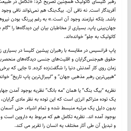
رهبر کلیسای کاتولیک همچنین تصریح کرد: «تکامل در طبیع
آفریدگار است٬ نه نافی آن. بیگ‌بنگ هم نمی‌تواند نافی وجود آفریدگاری الهی
باشد٬ بلکه نیازمند وجود آن است.» به رغم پررنگ بودن نیروهای الهی در
جهان‌بینی پاپ٬ بسیاری از مخاطبان بیان این دیدگاه‌ها را “گام بزرگ کلیسای
کاتولیک به جلو” خوانده‌اند.
پاپ فرانسیس در مقایسه با رهبران پیشین کلیسا در بسیاری زمی
حقوق هم‌جنس‌گرایان و اقلیت‌های جنسی دیدگاه‌های منحصر‌به‌
زمان روی کار آمدنش دنیا را شگفت‌زده کرده٬ تا جایی که برخی او را
“هیپی‌ترین رهبر مذهبی جهان” و “لیبرال‌ترین پاپ تاریخ” خوانده
نظریه “بیگ بنگ” یا همان “مه بانگ” نظریه بوجود آمدن جهان
یک توده متراکم انرژی است که این توده به نظر مادی گرایان، ب
بدون دلیل یک مرتبه منبسط شده و تمام اشیاء، حتی آسمان ه
بوجود آمده اند. نظریه تکامل هم که مربوط به داروین است و
و تبدیل آن طی آثار مختلف یه انسان را تقریر می کند.