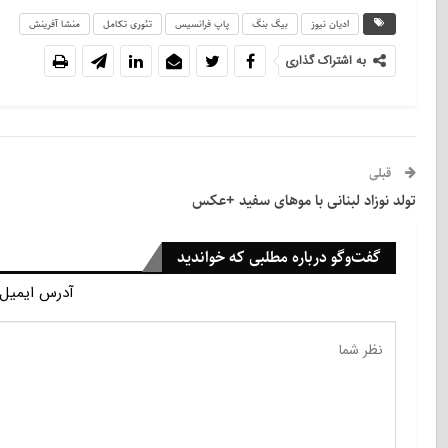
ادیان نیوز
بیگ بنگ
پاپ فرانسیس
تئوری تکامل
منشا آفرینش
به اشتراک گذاری
قبلی
تولد نوزاد لبنانی با موهای سفید +عکس
گفت‌وگو درباره مطلبی که خواندید
آدرس ایمیل 