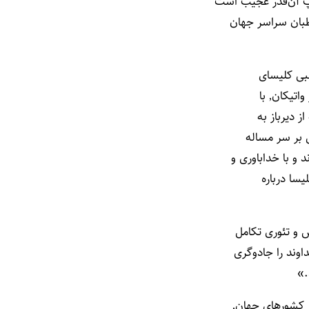
اپ آن‌قدر عجیب است
طبان سراسر جهان
ز دیرباز به
 بر سر مساله
یسا درباره
 و تئوری تکامل
اوند را جادوگری
.»
 کشورهای جهان٬