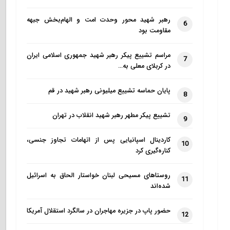
رهبر شهید محور وحدت امت و الهام‌بخش جبهه
6
مقاومت بود
مراسم تشییع پیکر رهبر شهید جمهوری اسلامی ایران
7
در کربلای معلی به…
پایان حماسه تشییع میلیونی رهبر شهید در قم
8
تشییع پیکر مطهر رهبر شهید انقلاب در تهران
9
کاردینال اسپانیایی پس از اتهامات تجاوز جنسی،
10
کناره‌گیری کرد
روستاهای مسیحی لبنان خواستار الحاق به اسرائیل
11
شده‌اند
حضور پاپ در جزیره مهاجران در سالگرد استقلال آمریکا
12