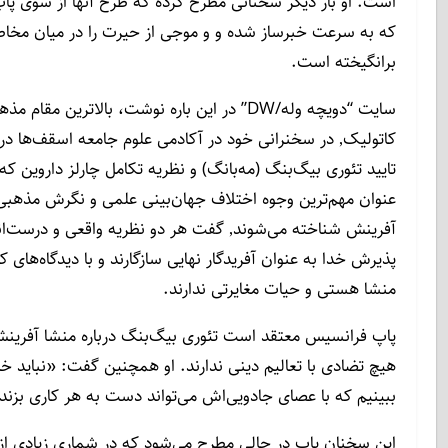
است. او بار دیگر سخنانی مطرح کرده که طرح آنها از سوی پ
که به سرعت خبرساز شده و و موجی از حیرت را در میان مخا
برانگیخته است.
سایت “دویچه وله/DW” در این باره نوشت، بالاترین مقام مذهبی کلیسای
کاتولیک٬ در سخنرانی خود در آکادمی علوم جامعه اسقف‌ها در واتیکان٬ با
تایید تئوری بیگ‌بنگ (مه‌بانگ) و نظریه تکامل چارلز داروین که ا
عنوان مهم‌ترین وجوه اختلاف جهان‌بینی علمی و نگرش مذهبی
آفرینش شناخته می‌شوند٬ گفت هر دو نظریه واقعی و درست‌اند و با خداباوری و
پذیرش خدا به عنوان آفریدگار نهایی سازگارند و با دیدگاه‌های کل
منشا هستی و حیات مغایرتی ندارند.
پاپ فرانسیس معتقد است تئوری بیگ‌بنگ درباره منشا آفرینش
هیچ تضادی با تعالیم دینی ندارند. او همچنین گفت: «نباید خد
ببینیم که با عصای جادویی‌اش می‌تواند دست به هر کاری بزند
این سخنان پاپ در حالی مطرح می‌شود که در شماری زیادی از