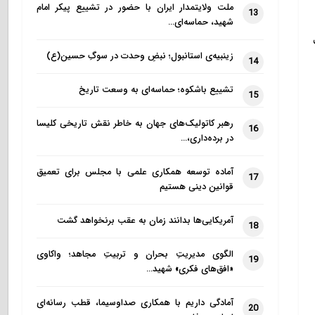
ملت ولایتمدار ایران با حضور در تشییع پیکر امام
13
شهید، حماسه‌ای…
زینبیه‌ی استانبول؛ نبضِ وحدت در سوگِ حسین(ع)
14
تشییع باشکوه؛ حماسه‌ای به وسعت تاریخ
15
رهبر کاتولیک‌های جهان به خاطر نقش تاریخی کلیسا
16
در برده‌داری،…
آماده توسعه همکاری علمی با مجلس برای تعمیق
17
قوانین دینی هستیم
آمریکایی‌ها بدانند زمان به عقب برنخواهد گشت
18
الگوی مدیریتِ بحران و تربیتِ مجاهد؛ واکاوی
19
«افق‌های فکری» شهید…
آمادگی داریم با همکاری صداوسیما، قطب رسانه‌ای
20