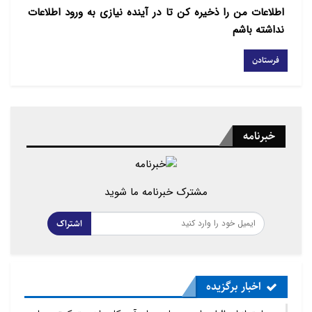
اطلاعات من را ذخیره کن تا در آینده نیازی به ورود اطلاعات
نزار بن عبید مدنی، وزیر مشاور عربستان در امور خارجی نیز
نداشته باشم
با اشاره به
این مسئله که داعش با نام اسلام اقدام به ترور و خشونت
کرده و تنها ویرانی و
مرگ به بار می‌آورد، ظهور این خلافت را تقبیح کرد.
خبرنامه
او در این باره گفت: داعشی‌ها تروریست‌هایی هستند که با
نام اسلام هر
ظلمی که می‌خواهند انجام می‌دهند اما اقدامات آنها هیچ
مشترک خبرنامه ما شوید
ربطی به اسلام
ندارد.
اشتراک
رهبران مذهبی در این کنفرانس از معلمان و اساتید،
مساجد و زیارتگاه‌ها و
اخبار برگزیده
انجمن‌ها خواستند برای مقابله با پیام این شبه‌نظامیان و