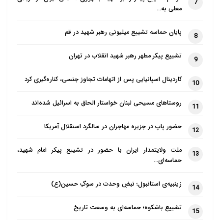
7
معلی به…
پایان حماسه تشییع میلیونی رهبر شهید در قم
8
تشییع پیکر مطهر رهبر شهید انقلاب در تهران
9
کاردینال اسپانیایی پس از اتهامات تجاوز جنسی، کناره‌گیری کرد
10
روستاهای مسیحی لبنان خواستار الحاق به اسرائیل شده‌اند
11
حضور پاپ در جزیره مهاجران در سالگرد استقلال آمریکا
12
ملت ولایتمدار ایران با حضور در تشییع پیکر امام شهید،
13
حماسه‌ای…
زینبیه‌ی استانبول؛ نبضِ وحدت در سوگِ حسین(ع)
14
تشییع باشکوه؛ حماسه‌ای به وسعت تاریخ
15