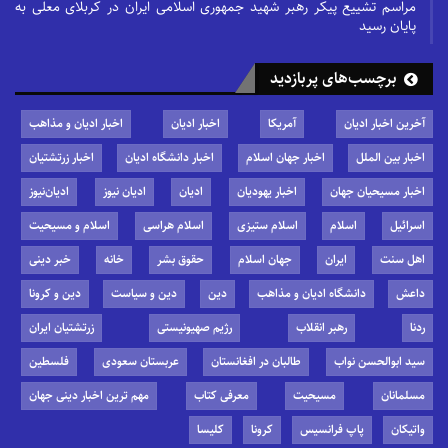
مراسم تشییع پیکر رهبر شهید جمهوری اسلامی ایران در کربلای معلی به
پایان رسید
برچسب‌های پربازدید
آخرین اخبار ادیان
آمریکا
اخبار ادیان
اخبار ادیان و مذاهب
اخبار بین الملل
اخبار جهان اسلام
اخبار دانشگاه ادیان
اخبار زرتشتیان
اخبار مسیحیان جهان
اخبار یهودیان
ادیان
ادیان نیوز
ادیان‌نیوز
اسرائیل
اسلام
اسلام ستیزی
اسلام هراسی
اسلام و مسیحیت
اهل سنت
ایران
جهان اسلام
حقوق بشر
خانه
خبر دینی
داعش
دانشگاه ادیان و مذاهب
دین
دین و سیاست
دین و کرونا
ردنا
رهبر انقلاب
رژیم صهیونیستی
زرتشتیان ایران
سید ابوالحسن نواب
طالبان در افغانستان
عربستان سعودی
فلسطین
مسلمانان
مسیحیت
معرفی کتاب
مهم ترین اخبار دینی جهان
واتیکان
پاپ فرانسیس
کرونا
کلیسا