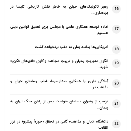
رهبر کاتولیک‌های جهان به خاطر نقش تاریخی کلیسا در
16
برده‌داری،…
آماده توسعه همکاری علمی با مجلس برای تعمیق قوانین دینی
17
هستیم
آمریکایی‌ها بدانند زمان به عقب برنخواهد گشت
18
الگوی مدیریتِ بحران و تربیتِ مجاهد؛ واکاوی «افق‌های فکری»
19
شهید…
آمادگی داریم با همکاری صداوسیما، قطب رسانه‌ای ادیان و
20
مذاهب در…
ترامپ از رهبران مسلمان خواست پس از پایان جنگ ایران به
21
پیمان…
دانشگاه ادیان و مذاهب؛ گامی در تحقق «حوزهٔ پیشرو» در تراز
22
انقلاب