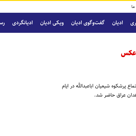
 ما
ری
ادیان
گفت‌و‌گوی ادیان
ویکی ادیان
ادیانگردی
رسا
+عکس
ع پرشکوه شیعیان اباعبدالله در ایام
دان عراق حاضر شد.