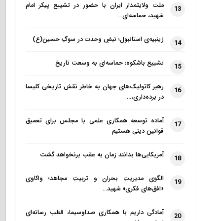
ملت ولایتمدار ایران با حضور در تشییع پیکر امام
13
شهید، حماسه‌ای…
زینبیه‌ی استانبول؛ نبضِ وحدت در سوگِ حسین(ع)
14
تشییع باشکوه؛ حماسه‌ای به وسعت تاریخ
15
رهبر کاتولیک‌های جهان به خاطر نقش تاریخی کلیسا
16
در برده‌داری،…
آماده توسعه همکاری علمی با مجلس برای تعمیق
17
قوانین دینی هستیم
آمریکایی‌ها بدانند زمان به عقب برنخواهد گشت
18
الگوی مدیریتِ بحران و تربیتِ مجاهد؛ واکاوی
19
«افق‌های فکری» شهید…
آمادگی داریم با همکاری صداوسیما، قطب رسانه‌ای
20