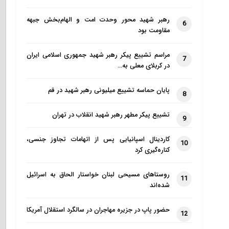
رهبر شهید محور وحدت امت و الهام‌بخش جبهه
6
مقاومت بود
مراسم تشییع پیکر رهبر شهید جمهوری اسلامی ایران
7
در کربلای معلی به…
پایان حماسه تشییع میلیونی رهبر شهید در قم
8
تشییع پیکر مطهر رهبر شهید انقلاب در تهران
9
کاردینال اسپانیایی پس از اتهامات تجاوز جنسی،
10
کناره‌گیری کرد
روستاهای مسیحی لبنان خواستار الحاق به اسرائیل
11
شده‌اند
حضور پاپ در جزیره مهاجران در سالگرد استقلال آمریکا
12