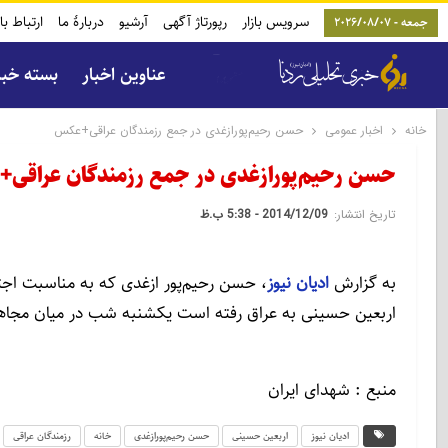
سرویس بازار
رپورتاژ آگهی
آرشیو
دربارۀ ما
ارتباط با
جمعه - 2026/08/07
عناوین اخبار
بسته خب
خانه
اخبار عمومی
حسن رحیم‌پورازغدی در جمع رزمندگان عراقی+عکس
حسن رحیم‌پورازغدی در جمع رزمندگان عراقی
تاریخ انتشار:
2014/12/09 - 5:38 ب.ظ
به گزارش
ادیان نیوز
، حسن رحیم‌پور ازغدی که به مناسبت اجتما
اربعین حسینی به عراق رفته است یکشنبه شب در میان مجاه
منبع : شهدای ایران
ادیان نیوز
اربعین حسینی
حسن رحیم‌پورازغدی
خانه
رزمندگان عراقی