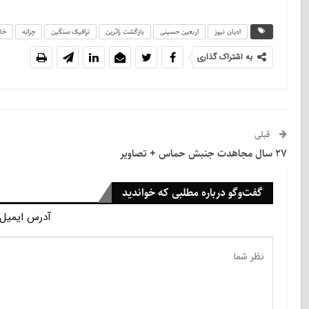
ادیان نیوز
اربعین حسینی
بازگشت زائرین
ترافیک سنگین
چزابه
خان
به اشتراک گذاری
قبلی
۲۷ سال مجاهدت جنبش حماس + تصاویر
گفت‌وگو درباره مطلبی که خواندید
آدرس ایمیل 