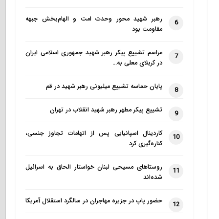
رهبر شهید محور وحدت امت و الهام‌بخش جبهه
6
مقاومت بود
مراسم تشییع پیکر رهبر شهید جمهوری اسلامی ایران
7
در کربلای معلی به…
پایان حماسه تشییع میلیونی رهبر شهید در قم
8
تشییع پیکر مطهر رهبر شهید انقلاب در تهران
9
کاردینال اسپانیایی پس از اتهامات تجاوز جنسی،
10
کناره‌گیری کرد
روستاهای مسیحی لبنان خواستار الحاق به اسرائیل
11
شده‌اند
حضور پاپ در جزیره مهاجران در سالگرد استقلال آمریکا
12