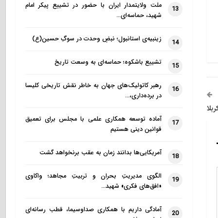
ملت ولایتمدار ایران با حضور در تشییع پیکر امام
13
شهید، حماسه‌ای…
زینبیه‌ی استانبول؛ نبضِ وحدت در سوگِ حسین(ع)
14
تشییع باشکوه؛ حماسه‌ای به وسعت تاریخ
15
رهبر کاتولیک‌های جهان به خاطر نقش تاریخی کلیسا
16
در برده‌داری،…
آماده توسعه همکاری علمی با مجلس برای تعمیق
17
قوانین دینی هستیم
آمریکایی‌ها بدانند زمان به عقب برنخواهد گشت
18
الگوی مدیریتِ بحران و تربیتِ مجاهد؛ واکاوی
19
«افق‌های فکری» شهید…
آمادگی داریم با همکاری صداوسیما، قطب رسانه‌ای
20