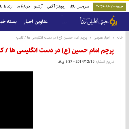
سرویس بازار
رپورتاژ آگهی
آرشیو
دربارۀ ما
ارتباط با
جمعه - 2026/08/07
عناوین اخبار
بسته خب
خانه
اخبار عمومی
پرچم امام حسین (ع) در دست انگلیسی ها / کلیپ
پرچم امام حسین (ع) در دست انگلیسی ها / ک
تاریخ انتشار:
2014/12/15 - 9:37 ق.ظ