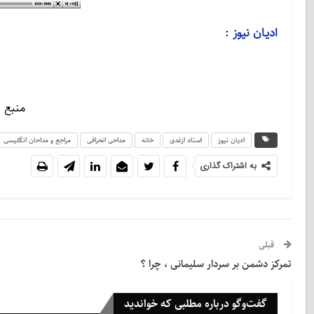
ادیـان نیوز
:
منبع 
ادیان نیوز
استاد ازغدی
خانه
مداحی انحرافی
مراجع و مداحان انگلیسی
به اشتراک گذاری
قبلی
تمرکز دشمن بر سردار سلیمانی ، چرا‌ ؟
گفت‌وگو درباره مطلبی که خواندید