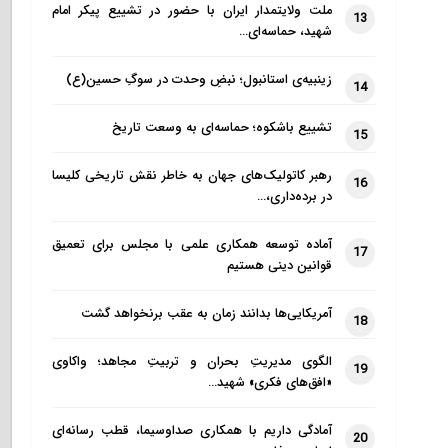
ملت ولایتمدار ایران با حضور در تشییع پیکر امام
13
شهید، حماسه‌ای…
زینبیه‌ی استانبول؛ نبضِ وحدت در سوگِ حسین(ع)
14
تشییع باشکوه؛ حماسه‌ای به وسعت تاریخ
15
رهبر کاتولیک‌های جهان به خاطر نقش تاریخی کلیسا
16
در برده‌داری،…
آماده توسعه همکاری علمی با مجلس برای تعمیق
17
قوانین دینی هستیم
آمریکایی‌ها بدانند زمان به عقب برنخواهد گشت
18
الگوی مدیریتِ بحران و تربیتِ مجاهد؛ واکاوی
19
«افق‌های فکری» شهید…
آمادگی داریم با همکاری صداوسیما، قطب رسانه‌ای
20