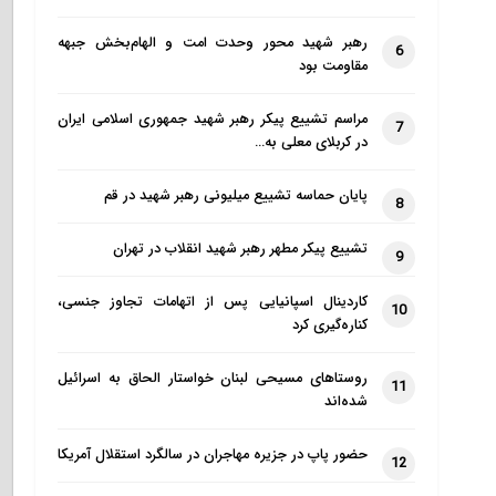
رهبر شهید محور وحدت امت و الهام‌بخش جبهه
6
مقاومت بود
مراسم تشییع پیکر رهبر شهید جمهوری اسلامی ایران
7
در کربلای معلی به…
پایان حماسه تشییع میلیونی رهبر شهید در قم
8
تشییع پیکر مطهر رهبر شهید انقلاب در تهران
9
کاردینال اسپانیایی پس از اتهامات تجاوز جنسی،
10
کناره‌گیری کرد
روستاهای مسیحی لبنان خواستار الحاق به اسرائیل
11
شده‌اند
حضور پاپ در جزیره مهاجران در سالگرد استقلال آمریکا
12