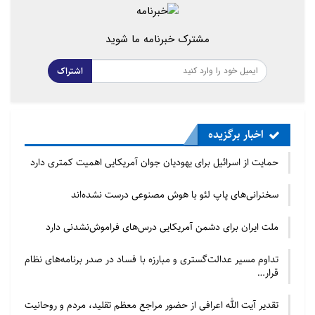
گفتنی است زیارت امام حسین (ع) به نیابت
از (۲۳۱۲۱۳) نفر که درخواست زیارت را از طریق وب سایت
مشترک خبرنامه ما شوید
رسمی حرم مطهر امام
حسین (ع) ارسال کرده بودند، در ایام اربعین حسینی انجام
اشتراک
شد.
مسئول وب سایت حرم مطهر با اعلام این خبر اظهار
اخبار برگزیده
داشت: در ایام اربعین
حسینی (دویست و سی و یک هزار و دویست و سیزده)
حمایت از اسرائیل برای یهودیان جوان آمریکایی اهمیت کمتری دارد
درخواست زیارت امام حسین (ع)
سخنرانی‌های پاپ لئو با هوش مصنوعی درست نشده‌اند
از طریق صفحه (زیارت به نیابت) وب سایت رسمی آستان
قدس حسینی ارسال گردید،
ملت ایران برای دشمن آمریکایی درس‌های فراموش‌نشدنی دارد
که تمامی اسامی به بخش «خادمان سادات حرم مطهر»
تداوم مسیر عدالت‌گستری و مبارزه با فساد در صدر برنامه‌های نظام
ارسال و در ایام اربعین به
قرار…
نیابت از درخواست کنندگان زیارت انجام شد.
تقدیر آیت الله اعرافی از حضور مراجع معظم تقلید، مردم و روحانیت