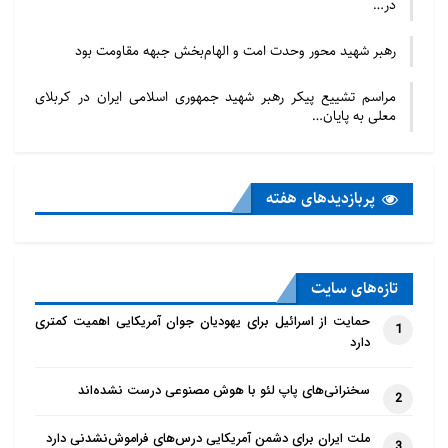
در…
وی ادامه داد: پس از ادای زیارت به نیابت از تمامی
درخواست کنندگان اسامی در داخل ضریح مطهر انداخته
رهبر شهید محور وحدت امت و الهام‌بخش جبهه مقاومت بود
شد.
مراسم تشییع پیکر رهبر شهید جمهوری اسلامی ایران در کربلای
ولاء الصفار در خاتمه افزود: «صفحه زیارت به نیابت» برای
معلی به پایان…
محبین اهل بیت
(ع) که بُعد مسافت مانع از رسیدن آنان به کربلا و زیارت
پربازدید‌های هفته
بارگاه منور امام
حسین علیه السلام است طراحی گردیده و بصورت رایگان
خدماترسانی می‌نماید.
تازه‌‌های سایت
منبع : ابنا
حمایت از اسرائیل برای یهودیان جوان آمریکایی اهمیت کمتری
1
دارد
سخنرانی‌های پاپ لئو با هوش مصنوعی درست نشده‌اند
2
ملت ایران برای دشمن آمریکایی درس‌های فراموش‌نشدنی دارد
3