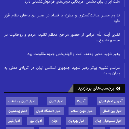
ملت ایران برای دشمن آمریکایی درس‌های فراموش‌نشدنی دارد
تداوم مسیر عدالت‌گستری و مبارزه با فساد در صدر برنامه‌های نظام قرار
دارد
تقدیر آیت الله اعرافی از حضور مراجع معظم تقلید، مردم و روحانیت در
مراسم تشییع…
رهبر شهید محور وحدت امت و الهام‌بخش جبهه مقاومت بود
مراسم تشییع پیکر رهبر شهید جمهوری اسلامی ایران در کربلای معلی به
پایان رسید
برچسب‌های پربازدید
آخرین اخبار ادیان
آمریکا
اخبار ادیان
اخبار ادیان و مذاهب
اخبار بین الملل
اخبار جهان اسلام
اخبار دانشگاه ادیان
اخبار زرتشتیان
اخبار مسیحیان جهان
اخبار یهودیان
ادیان
ادیان نیوز
ادیان‌نیوز