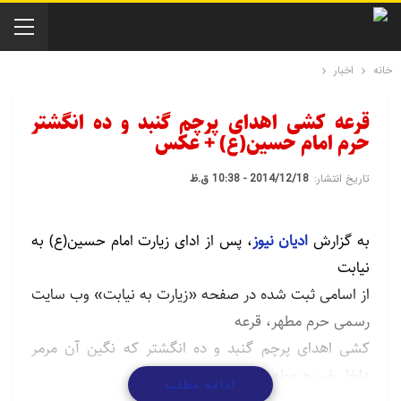
خانه
اخبار
قرعه کشی اهدای پرچم گنبد و ده انگشتر
حرم امام حسین(ع) + عکس
تاریخ انتشار:
2014/12/18 - 10:38 ق.ظ
به گزارش
ادیان نیوز
، پس از ادای زیارت امام حسین(ع) به
نیابت
از اسامی ثبت شده در صفحه «زیارت به نیابت» وب سایت
رسمی حرم مطهر، قرعه
کشی اهدای پرچم گنبد و ده انگشتر که نگین آن مرمر
داخل ضریح مطهر
ادامه مطلب