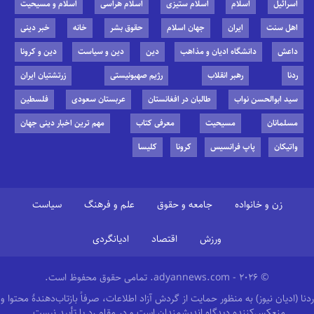
اسرائیل
اسلام
اسلام ستیزی
اسلام هراسی
اسلام و مسیحیت
اهل سنت
ایران
جهان اسلام
حقوق بشر
خانه
خبر دینی
داعش
دانشگاه ادیان و مذاهب
دین
دین و سیاست
دین و کرونا
ردنا
رهبر انقلاب
رژیم صهیونیستی
زرتشتیان ایران
سید ابوالحسن نواب
طالبان در افغانستان
عربستان سعودی
فلسطین
مسلمانان
مسیحیت
معرفی کتاب
مهم ترین اخبار دینی جهان
واتیکان
پاپ فرانسیس
کرونا
کلیسا
زن و خانواده
جامعه و حقوق
علم و فرهنگ
سیاست
ورزش
اقتصاد
ادیانگردی
© 2026 - adyannews.com. تمامی حقوق محفوظ است.
ردنا (ادیان نیوز) به منظور حمایت از گردش آزاد اطلاعات، صرفاً بازتاب‌دهندهٔ محتوا و
منعکس‌کننده دیدگاه اندیشمندان است و در مقام رد یا تأیید نیست.