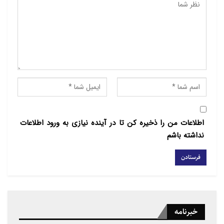
۶- سوسن اسکندر کمالی از کشور کویت
۷- عبدالعالی محی عبید از کشور دانمارک
۸- حسین ابراهیم احمد از کشور بحرین
۹- فاطمه بنت بتله از کشور عربستان
۱۰- زینب محمد الشهابی از کشور بحرین
اطلاعات من را ذخیره کن تا در آینده نیازی به ورود اطلاعات
نداشته باشم
خبرنامه