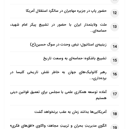
حضور پاپ در جزیره مهاجران در سالگرد استقلال آمریکا
12
ملت ولایتمدار ایران با حضور در تشییع پیکر امام شهید،
13
حماسه‌ای…
زینبیه‌ی استانبول؛ نبضِ وحدت در سوگِ حسین(ع)
14
تشییع باشکوه؛ حماسه‌ای به وسعت تاریخ
15
رهبر کاتولیک‌های جهان به خاطر نقش تاریخی کلیسا در
16
برده‌داری،…
آماده توسعه همکاری علمی با مجلس برای تعمیق قوانین دینی
17
هستیم
آمریکایی‌ها بدانند زمان به عقب برنخواهد گشت
18
الگوی مدیریتِ بحران و تربیتِ مجاهد؛ واکاوی «افق‌های فکری»
19