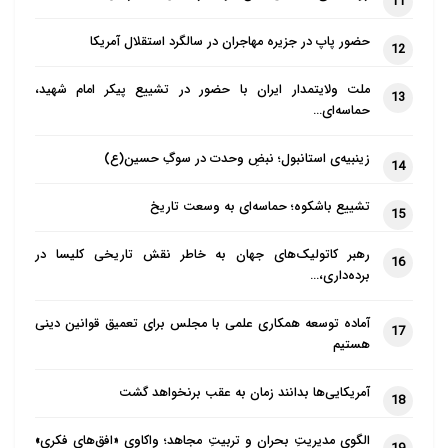
11
هنجارشکنان در فضای مجازی و شبکه‌های اجتماعی تلفن
همراه و ایجاد صفحات
حضور پاپ در جزیره مهاجران در سالگرد استقلال آمریکا
12
توهین آمیز به امام خمینی(ره) و ادعای برخی که عنوان
ملت ولایتمدار ایران با حضور در تشییع پیکر امام شهید،
می‌کنند برای برخورد
13
حماسه‌ای…
با این موضوع باید اقدام به فیلتر کردن این شبکه‌های
اجتماعی کرد، اظهار
زینبیه‌ی استانبول؛ نبضِ وحدت در سوگِ حسین(ع)
14
داشت: این که در حال حاضر خیابان‌های ما باز است و
تشییع باشکوه؛ حماسه‌ای به وسعت تاریخ
15
آزادی در کشورمان وجود
دارد، دلیل نمی‌شود راننده‌ای با هر سرعت دلخواهی در
رهبر کاتولیک‌های جهان به خاطر نقش تاریخی کلیسا در
16
خیابان‌های شهر براند.
برده‌داری،…
لذا این اقدامات توهین‌آمیز یک جرم است.
آماده توسعه همکاری علمی با مجلس برای تعمیق قوانین دینی
17
هستیم
با توجه به مجرمانه بودن این اقدامات طبیعی است ما با
کسانی
آمریکایی‌ها بدانند زمان به عقب برنخواهد گشت
18
که حدود آزادی را رعایت نکنند و از قوانین کشور تخطی
الگوی مدیریتِ بحران و تربیتِ مجاهد؛ واکاوی «افق‌های فکری»
کنند، به عنوان یک