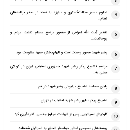
کاهش آسیب‌ها و مخاطرات،‌ جنبه‌های مثبت شبکه‌های
3
اجتماعی را تقویت کنیم و
تداوم مسیر عدالت‌گستری و مبارزه با فساد در صدر برنامه‌های
4
از فناوری نهایت استفاده را ببریم.
نظام…
عد از بحث های بسیار درباره فیلتر شدن یا نشدن وایبر که
تقدیر آیت الله اعرافی از حضور مراجع معظم تقلید، مردم و
5
روحانیت…
این
روزها در شبکه های اجتماعی شدت گرفته فرمانده ناجا با
رهبر شهید محور وحدت امت و الهام‌بخش جبهه مقاومت بود
6
مجرمانه خواندن اقدام
برخی افراد در توهین به امام خمینی (ره) در شبکه‌های
مراسم تشییع پیکر رهبر شهید جمهوری اسلامی ایران در کربلای
7
معلی به…
اجتماعی تلفن همراه
گفت، ما با کسانی که حدود آزادی را رعایت نکنند و از
پایان حماسه تشییع میلیونی رهبر شهید در قم
8
قوانین کشور تخطی
تشییع پیکر مطهر رهبر شهید انقلاب در تهران
کنند، به عنوان یک مجرم و متخلف برخورد خواهیم کرد.
9
سردار اسماعیل احمدی مقدم در واکنش به اقدام هتاکانه
کاردینال اسپانیایی پس از اتهامات تجاوز جنسی، کناره‌گیری کرد
10
برخی
روستاهای مسیحی لبنان خواستار الحاق به اسرائیل شده‌اند