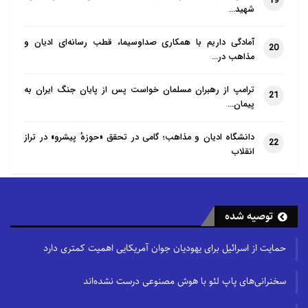
19
شهید…
مجرم و متخلف برخورد خواهیم کرد. ما با متخلفان و
مجرمان و خصوصاً
آمادگی داریم با همکاری صداوسیما، قطب رسانه‌ای ادیان و
20
مذاهب در…
رفتارهایی که موجب جریحه‌دار شدن مقدسات، ارزش‌ها و
سرمایه‌های ملی ما
ترامپ از رهبران مسلمان خواست پس از پایان جنگ ایران به
21
می‌شود، برخورد می‌کنیم.
پیمان…
البته آن‌ها از چنین اقداماتی نتیجه مورد نظر خود را
دانشگاه ادیان و مذاهب؛ گامی در تحقق «حوزهٔ پیشرو» در تراز
22
انقلاب
نمی‌گیرند و این حرکات نتیجه عکسی برای آن‌ها خواهد
داشت و این اقدامات، به
«ضدتبلیغی» برای خود آن‌ها تبدیل می‌شود.
توصیه شده
در این میان نظر صادق زیباکلام هم درباره‌ این اتفاق جالب
است
:
او
حمایت از اسرائیل برای یهودیان جوان آمریکایی اهمیت کمتری دارد
معتقد است که پیامک‌های جسارت‌آمیز به بزرگان نظام که
سخنرانی‌های پاپ لئو با هوش مصنوعی درست نشده‌اند
این روزها از طریق