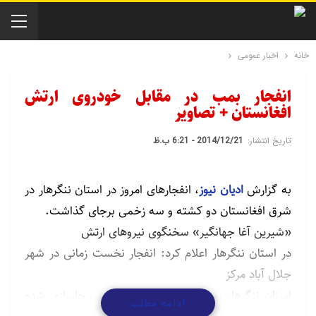
خانه
اخبار عمومی
انفجار بمب در مقابل خودروی ارتش
افغانستان + تصاویر
تاریخ انتشار:
2014/12/21 - 6:21 ب.ظ
به گزارش
ادیان نیوز
، انفجارهای امروز در استان ننگرهار در
شرق افغانستان دو کشته و سه زخمی برجای گذاشت.
«شیرین آغا جهانگیر» سخنگوی نیروهای ارتش
در استان ننگرهار اعلام کرد: انفجار نخست زمانی در شهر
جلال آباد مرکز
استان ننگرهار روی داد که بمب مغناطیسی جاسازی شده
ادامه مطلب