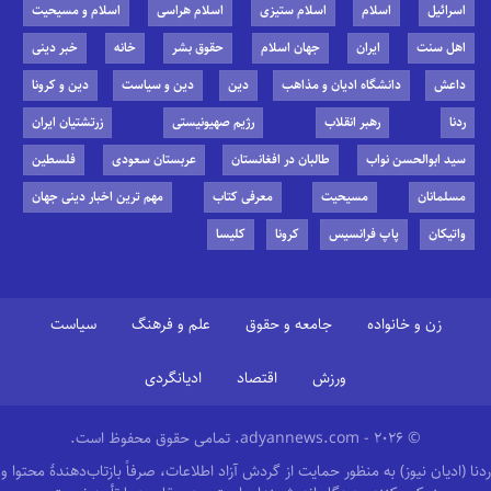
اسرائیل
اسلام
اسلام ستیزی
اسلام هراسی
اسلام و مسیحیت
اهل سنت
ایران
جهان اسلام
حقوق بشر
خانه
خبر دینی
داعش
دانشگاه ادیان و مذاهب
دین
دین و سیاست
دین و کرونا
ردنا
رهبر انقلاب
رژیم صهیونیستی
زرتشتیان ایران
سید ابوالحسن نواب
طالبان در افغانستان
عربستان سعودی
فلسطین
مسلمانان
مسیحیت
معرفی کتاب
مهم ترین اخبار دینی جهان
واتیکان
پاپ فرانسیس
کرونا
کلیسا
زن و خانواده
جامعه و حقوق
علم و فرهنگ
سیاست
ورزش
اقتصاد
ادیانگردی
© 2026 - adyannews.com. تمامی حقوق محفوظ است.
ردنا (ادیان نیوز) به منظور حمایت از گردش آزاد اطلاعات، صرفاً بازتاب‌دهندهٔ محتوا و