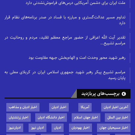
ملت ایران برای دشمن آمریکایی درس‌های فراموش‌نشدنی دارد
تداوم مسیر عدالت‌گستری و مبارزه با فساد در صدر برنامه‌های نظام قرار
دارد
تقدیر آیت الله اعرافی از حضور مراجع معظم تقلید، مردم و روحانیت در
مراسم تشییع…
رهبر شهید محور وحدت امت و الهام‌بخش جبهه مقاومت بود
مراسم تشییع پیکر رهبر شهید جمهوری اسلامی ایران در کربلای معلی به
پایان رسید
برچسب‌های پربازدید
آخرین اخبار ادیان
آمریکا
اخبار ادیان
اخبار ادیان و مذاهب
اخبار بین الملل
اخبار جهان اسلام
اخبار دانشگاه ادیان
اخبار زرتشتیان
اخبار مسیحیان جهان
اخبار یهودیان
ادیان
ادیان نیوز
ادیان‌نیوز