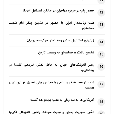
11
حضور پاپ در جزیره مهاجران در سالگرد استقلال آمریکا
12
ملت ولایتمدار ایران با حضور در تشییع پیکر امام شهید،
13
حماسه‌ای…
زینبیه‌ی استانبول؛ نبضِ وحدت در سوگِ حسین(ع)
14
تشییع باشکوه؛ حماسه‌ای به وسعت تاریخ
15
رهبر کاتولیک‌های جهان به خاطر نقش تاریخی کلیسا در
16
برده‌داری،…
آماده توسعه همکاری علمی با مجلس برای تعمیق قوانین دینی
17
هستیم
آمریکایی‌ها بدانند زمان به عقب برنخواهد گشت
18
الگوی مدیریتِ بحران و تربیتِ مجاهد؛ واکاوی «افق‌های فکری»