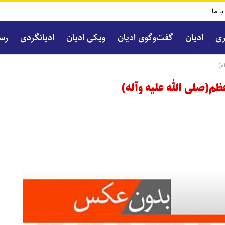
با ما
ری
ادیان
گفت‌و‌گوی ادیان
ویکی ادیان
ادیانگردی
رسا
ه)
ظم(صلى الله عليه وآله)