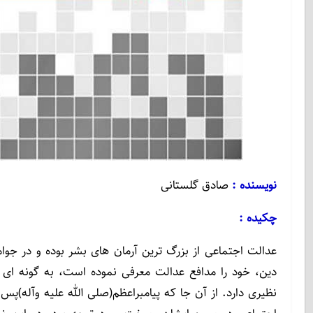
نویسنده :
صادق گلستانى
چكيده :
عدالت اجتماعى از بزرگ ترين آرمان هاى بشر بوده و در جوامع
دين، خود را مدافع عدالت معرفى نموده است، به گونه اى
نظيرى دارد. از آن جا كه پيامبراعظم(صلى الله عليه وآله)پس