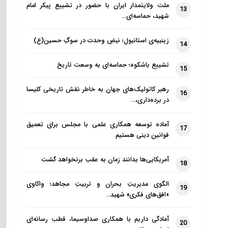
ملت ولایتمدار ایران با حضور در تشییع پیکر امام
13
شهید، حماسه‌ای…
زینبیه‌ی استانبول؛ نبضِ وحدت در سوگِ حسین(ع)
14
تشییع باشکوه؛ حماسه‌ای به وسعت تاریخ
15
رهبر کاتولیک‌های جهان به خاطر نقش تاریخی کلیسا
16
در برده‌داری،…
آماده توسعه همکاری علمی با مجلس برای تعمیق
17
قوانین دینی هستیم
آمریکایی‌ها بدانند زمان به عقب برنخواهد گشت
18
الگوی مدیریتِ بحران و تربیتِ مجاهد؛ واکاوی
19
«افق‌های فکری» شهید…
آمادگی داریم با همکاری صداوسیما، قطب رسانه‌ای
20