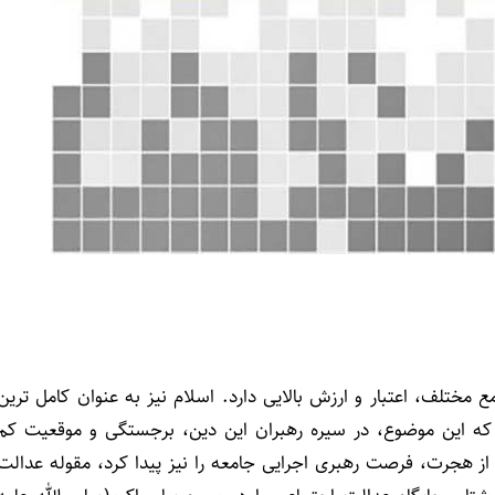
 مختلف، اعتبار و ارزش بالايى دارد. اسلام نيز به عنوان كامل ترين
 كه اين موضوع، در سيره رهبران اين دين، برجستگى و موقعيت كم
 از هجرت، فرصت رهبرى اجرايى جامعه را نيز پيدا كرد، مقوله عدالت