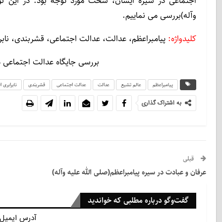
اجتماعى در سيره ايشان، سخت مورد توجه بود. در اين نوشت
وآله)بررسى مى نماييم.
کلیدواژه:
پيامبراعظم، عدالت، عدالت اجتماعى، قشربندى، نابر
بررسى جايگاه عدالت اجتماعى در
پيامبراعظم
عالم تشیع
عدالت
عدالت اجتماعى
قشربندى
نابرابرى 
به اشتراک گذاری
قبلی
عرفان و عبادت در سيره پيامبراعظم(صلى الله عليه وآله)
گفت‌وگو درباره مطلبی که خواندید
آدرس ایمیل 