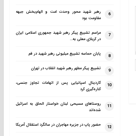
رهبر شهید محور وحدت امت و الهام‌بخش جبهه
6
مقاومت بود
مراسم تشییع پیکر رهبر شهید جمهوری اسلامی ایران
7
در کربلای معلی به…
پایان حماسه تشییع میلیونی رهبر شهید در قم
8
تشییع پیکر مطهر رهبر شهید انقلاب در تهران
9
کاردینال اسپانیایی پس از اتهامات تجاوز جنسی،
10
کناره‌گیری کرد
روستاهای مسیحی لبنان خواستار الحاق به اسرائیل
11
شده‌اند
حضور پاپ در جزیره مهاجران در سالگرد استقلال آمریکا
12