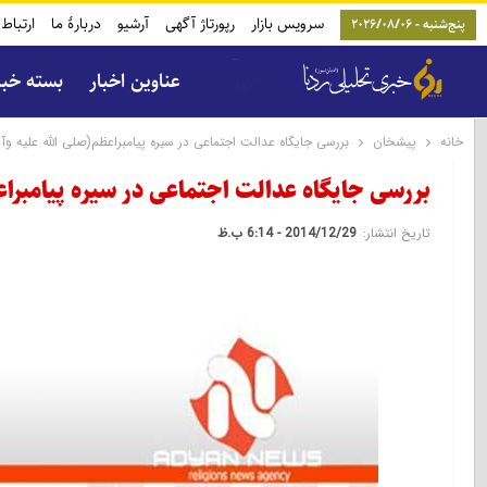
سرویس بازار
رپورتاژ آگهی
آرشیو
دربارۀ ما
ارتباط 
پنج‌شنبه - 2026/08/06
عناوین اخبار
بسته خب
خانه
پیشخان
بررسى جايگاه عدالت اجتماعى در سيره پيامبراعظم(صلى الله عليه وآل
بررسى جايگاه عدالت اجتماعى در سيره پيامبراع
تاریخ انتشار:
2014/12/29 - 6:14 ب.ظ