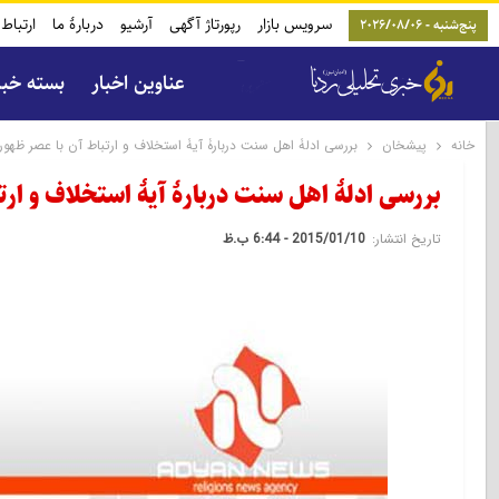
سرویس بازار
رپورتاژ آگهی
آرشیو
دربارۀ ما
ارتباط 
پنج‌شنبه - 2026/08/06
عناوین اخبار
بسته خب
خانه
پیشخان
بررسی ادلۀ اهل سنت دربارۀ آیۀ استخلاف و ارتباط آن با عصر ظهور
بررسی ادلۀ اهل سنت دربارۀ آیۀ استخلاف و ارت
تاریخ انتشار:
2015/01/10 - 6:44 ب.ظ