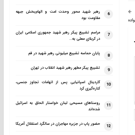
رهبر شهید محور وحدت امت و الهام‌بخش جبهه
6
مقاومت بود
اده
مراسم تشییع پیکر رهبر شهید جمهوری اسلامی ایران
7
در کربلای معلی به…
پایان حماسه تشییع میلیونی رهبر شهید در قم
8
تشییع پیکر مطهر رهبر شهید انقلاب در تهران
9
کاردینال اسپانیایی پس از اتهامات تجاوز جنسی،
10
کناره‌گیری کرد
روستاهای مسیحی لبنان خواستار الحاق به اسرائیل
11
شده‌اند
حضور پاپ در جزیره مهاجران در سالگرد استقلال آمریکا
12