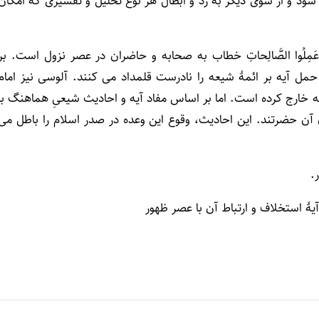
شود و از سوی دیگر به رد و ابطال هر نوع تحلیل و تفسیری که امکان
کمْ وَ عَمِلُوا الصَّالِحاتِ خطاب به صحابه و حاضران در عصر نزول است. بر
آیه بر ائمۀ شیعه را نادرست قلمداد می کنند. آلوسی نیز امام
ه خارج کرده است. اما بر اساس مفاد آیه و احادیث شیعیِ هماهنگ با
ن آن حضرتند. این احادیث، وقوع این وعده در صدر اسلام را باطل می
.
یۀ استخلاف و ارتباط آن با عصر ظهور