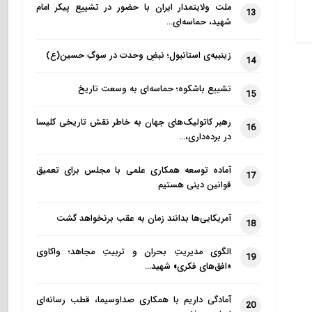
ملت ولایتمدار ایران با حضور در تشییع پیکر امام
13
شهید، حماسه‌ای…
زینبیه‌ی استانبول؛ نبضِ وحدت در سوگِ حسین(ع)
14
تشییع باشکوه؛ حماسه‌ای به وسعت تاریخ
15
رهبر کاتولیک‌های جهان به خاطر نقش تاریخی کلیسا
16
در برده‌داری،…
آماده توسعه همکاری علمی با مجلس برای تعمیق
17
قوانین دینی هستیم
آمریکایی‌ها بدانند زمان به عقب برنخواهد گشت
18
الگوی مدیریتِ بحران و تربیتِ مجاهد؛ واکاوی
19
«افق‌های فکری» شهید…
آمادگی داریم با همکاری صداوسیما، قطب رسانه‌ای
20