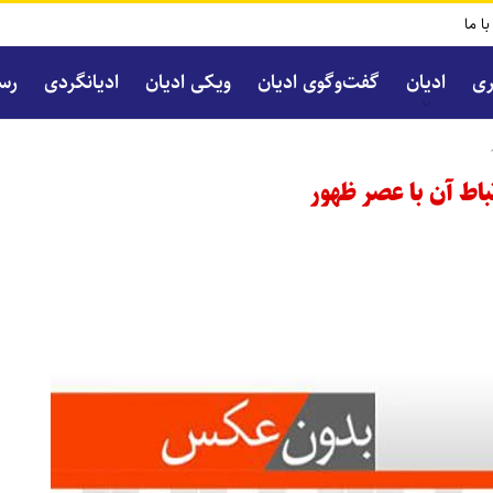
با ما
ری
ادیان
گفت‌و‌گوی ادیان
ویکی ادیان
ادیانگردی
رسا
باط آن با عصر ظهور