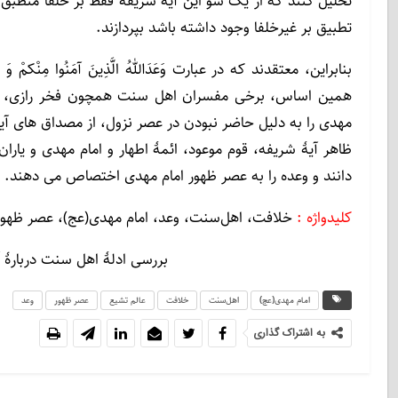
تحلیل کنند که از یک سو این آیۀ شریفه فقط بر خلفا منطبق 
تطبیق بر غیرخلفا وجود داشته باشد بپردازند.
بنابراین، معتقدند که در عبارت وَعَدَاللهُ الَّذِینَ آمَنُوا مِنْ
همین اساس، برخی مفسران اهل سنت همچون فخر رازی، حمل 
مهدی را به دلیل حاضر نبودن در عصر نزول، از مصداق های آی
ظاهر آیۀ شریفه، قوم موعود، ائمۀ اطهار و امام مهدی و یارا
دانند و وعده را به عصر ظهور امام مهدی اختصاص می دهند.
کلیدواژه :
خلافت، اهل‌سنت، وعد، امام مهدی(عج)، عصر ظهور
بررسی ادلۀ اهل سنت دربارۀ آ
امام مهدی(عج)
اهل‌سنت
خلافت
عالم تشیع
عصر ظهور
وعد
به اشتراک گذاری