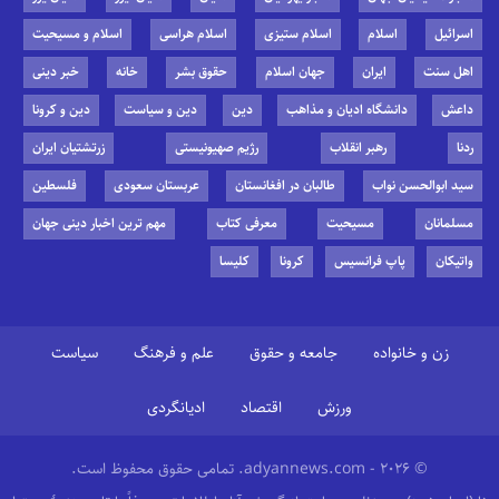
اسرائیل
اسلام
اسلام ستیزی
اسلام هراسی
اسلام و مسیحیت
اهل سنت
ایران
جهان اسلام
حقوق بشر
خانه
خبر دینی
داعش
دانشگاه ادیان و مذاهب
دین
دین و سیاست
دین و کرونا
ردنا
رهبر انقلاب
رژیم صهیونیستی
زرتشتیان ایران
سید ابوالحسن نواب
طالبان در افغانستان
عربستان سعودی
فلسطین
مسلمانان
مسیحیت
معرفی کتاب
مهم ترین اخبار دینی جهان
واتیکان
پاپ فرانسیس
کرونا
کلیسا
زن و خانواده
جامعه و حقوق
علم و فرهنگ
سیاست
ورزش
اقتصاد
ادیانگردی
© 2026 - adyannews.com. تمامی حقوق محفوظ است.