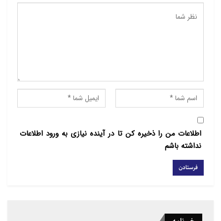
راهپیمایی بدون هیچ گونه درگیری پایان یافت.
اعتراضات این گروه نژادپرست آلمانی در حالی انجام می
شود که تا کنون
چندین راهپیمایی ده ها هزار نفری در آلمان، اتریش و هلند
علیه فعالیت های
این گروه و گروه های مشابه آن با شعار «نه به پگیدا»
انجام شده است و این
گروه در برابر راهپیمایی های مخالفان خود همواره مجبور به
اطلاعات من را ذخیره کن تا در آینده نیازی به ورود اطلاعات
ترک میدان شده
نداشته باشم
است.
منبع : ابنا