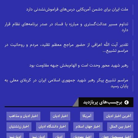
ملت ایران برای دشمن آمریکایی درس‌های فراموش‌نشدنی دارد
تداوم مسیر عدالت‌گستری و مبارزه با فساد در صدر برنامه‌های نظام قرار
دارد
تقدیر آیت الله اعرافی از حضور مراجع معظم تقلید، مردم و روحانیت در
مراسم تشییع…
رهبر شهید محور وحدت امت و الهام‌بخش جبهه مقاومت بود
مراسم تشییع پیکر رهبر شهید جمهوری اسلامی ایران در کربلای معلی به
پایان رسید
برچسب‌های پربازدید
آخرین اخبار ادیان
آمریکا
اخبار ادیان
اخبار ادیان و مذاهب
اخبار بین الملل
اخبار جهان اسلام
اخبار دانشگاه ادیان
اخبار زرتشتیان
اخبار مسیحیان جهان
اخبار یهودیان
ادیان
ادیان نیوز
ادیان‌نیوز