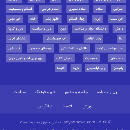
اسرائیل
اسلام
اسلام ستیزی
اسلام هراسی
اسلام و مسیحیت
اهل سنت
ایران
جهان اسلام
حقوق بشر
خانه
خبر دینی
داعش
دانشگاه ادیان و مذاهب
دین
دین و سیاست
دین و کرونا
ردنا
رهبر انقلاب
رژیم صهیونیستی
زرتشتیان ایران
سید ابوالحسن نواب
طالبان در افغانستان
عربستان سعودی
فلسطین
مسلمانان
مسیحیت
معرفی کتاب
مهم ترین اخبار دینی جهان
واتیکان
پاپ فرانسیس
کرونا
کلیسا
زن و خانواده
جامعه و حقوق
علم و فرهنگ
سیاست
ورزش
اقتصاد
ادیانگردی
© 2026 - adyannews.com. تمامی حقوق محفوظ است.