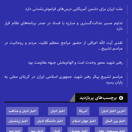
ملت ایران برای دشمن آمریکایی درس‌های فراموش‌نشدنی دارد
تداوم مسیر عدالت‌گستری و مبارزه با فساد در صدر برنامه‌های نظام قرار
دارد
تقدیر آیت الله اعرافی از حضور مراجع معظم تقلید، مردم و روحانیت در
مراسم تشییع…
رهبر شهید محور وحدت امت و الهام‌بخش جبهه مقاومت بود
مراسم تشییع پیکر رهبر شهید جمهوری اسلامی ایران در کربلای معلی به
پایان رسید
برچسب‌های پربازدید
آخرین اخبار ادیان
آمریکا
اخبار ادیان
اخبار ادیان و مذاهب
اخبار بین الملل
اخبار جهان اسلام
اخبار دانشگاه ادیان
اخبار زرتشتیان
اخبار مسیحیان جهان
اخبار یهودیان
ادیان
ادیان نیوز
ادیان‌نیوز