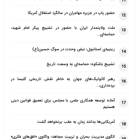
11
حضور پاپ در جزیره مهاجران در سالگرد استقلال آمریکا
12
ملت ولایتمدار ایران با حضور در تشییع پیکر امام شهید،
13
حماسه‌ای…
زینبیه‌ی استانبول؛ نبضِ وحدت در سوگِ حسین(ع)
14
تشییع باشکوه؛ حماسه‌ای به وسعت تاریخ
15
رهبر کاتولیک‌های جهان به خاطر نقش تاریخی کلیسا در
16
برده‌داری،…
آماده توسعه همکاری علمی با مجلس برای تعمیق قوانین دینی
17
هستیم
آمریکایی‌ها بدانند زمان به عقب برنخواهد گشت
18
الگوی مدیریتِ بحران و تربیتِ مجاهد؛ واکاوی «افق‌های فکری»