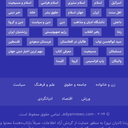
اسرائیل
اسلام
اسلام ستیزی
اسلام هراسی
اسلام و مسیحیت
اهل سنت
ایران
جهان اسلام
حقوق بشر
خانه
خبر دینی
داعش
دانشگاه ادیان و مذاهب
دین
دین و سیاست
دین و کرونا
ردنا
رهبر انقلاب
رژیم صهیونیستی
زرتشتیان ایران
سید ابوالحسن نواب
طالبان در افغانستان
عربستان سعودی
فلسطین
مسلمانان
مسیحیت
معرفی کتاب
مهم ترین اخبار دینی جهان
واتیکان
پاپ فرانسیس
کرونا
کلیسا
زن و خانواده
جامعه و حقوق
علم و فرهنگ
سیاست
ورزش
اقتصاد
ادیانگردی
© 2026 - adyannews.com. تمامی حقوق محفوظ است.
ردنا (ادیان نیوز) به منظور حمایت از گردش آزاد اطلاعات، صرفاً بازتاب‌دهندهٔ محتوا و