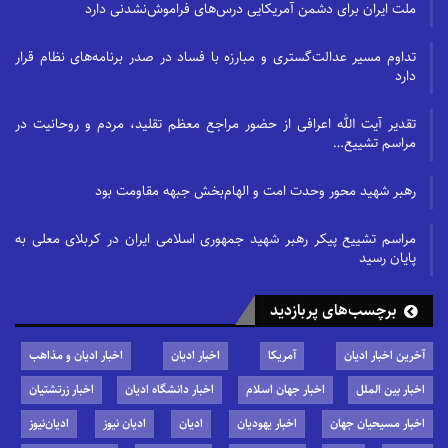
ملت ایران برای دشمن آمریکایی درس‌های فراموش‌نشدنی دارد
تداوم مسیر عدالت‌گستری و مبارزه با فساد در صدر برنامه‌های نظام قرار
دارد
تقدیر آیت الله اعرافی از حضور مراجع معظم تقلید، مردم و روحانیت در
مراسم تشییع…
رهبر شهید محور وحدت امت و الهام‌بخش جبهه مقاومت بود
مراسم تشییع پیکر رهبر شهید جمهوری اسلامی ایران در کربلای معلی به
پایان رسید
برچسب‌های پربازدید
آخرین اخبار ادیان
آمریکا
اخبار ادیان
اخبار ادیان و مذاهب
اخبار بین الملل
اخبار جهان اسلام
اخبار دانشگاه ادیان
اخبار زرتشتیان
اخبار مسیحیان جهان
اخبار یهودیان
ادیان
ادیان نیوز
ادیان‌نیوز